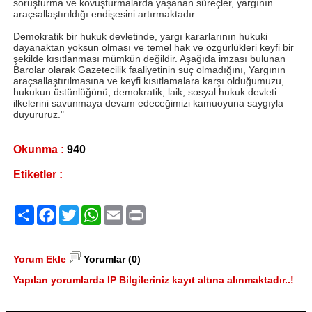
soruşturma ve kovuşturmalarda yaşanan süreçler, yargının
araçsallaştırıldığı endişesini artırmaktadır.
Demokratik bir hukuk devletinde, yargı kararlarının hukuki
dayanaktan yoksun olması ve temel hak ve özgürlükleri keyfi bir
şekilde kısıtlanması mümkün değildir. Aşağıda imzası bulunan
Barolar olarak Gazetecilik faaliyetinin suç olmadığını, Yargının
araçsallaştırılmasına ve keyfi kısıtlamalara karşı olduğumuzu,
hukukun üstünlüğünü; demokratik, laik, sosyal hukuk devleti
ilkelerini savunmaya devam edeceğimizi kamuoyuna saygıyla
duyururuz."
Okunma :
940
Etiketler :
Paylaş
Facebook
Twitter
WhatsApp
Email
Print
Yorum Ekle
Yorumlar (0)
Yapılan yorumlarda IP Bilgileriniz kayıt altına alınmaktadır..!