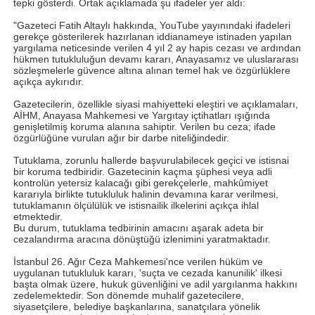
tepki gösterdi. Ortak açıklamada şu ifadeler yer aldı:
"Gazeteci Fatih Altaylı hakkında, YouTube yayınındaki ifadeleri
gerekçe gösterilerek hazırlanan iddianameye istinaden yapılan
yargılama neticesinde verilen 4 yıl 2 ay hapis cezası ve ardından
hükmen tutukluluğun devamı kararı, Anayasamız ve uluslararası
sözleşmelerle güvence altına alınan temel hak ve özgürlüklere
açıkça aykırıdır.
Gazetecilerin, özellikle siyasi mahiyetteki eleştiri ve açıklamaları,
AİHM, Anayasa Mahkemesi ve Yargıtay içtihatları ışığında
genişletilmiş koruma alanına sahiptir. Verilen bu ceza; ifade
özgürlüğüne vurulan ağır bir darbe niteliğindedir.
Tutuklama, zorunlu hallerde başvurulabilecek geçici ve istisnai
bir koruma tedbiridir. Gazetecinin kaçma şüphesi veya adli
kontrolün yetersiz kalacağı gibi gerekçelerle, mahkûmiyet
kararıyla birlikte tutukluluk halinin devamına karar verilmesi,
tutuklamanın ölçülülük ve istisnailik ilkelerini açıkça ihlal
etmektedir.
Bu durum, tutuklama tedbirinin amacını aşarak adeta bir
cezalandırma aracına dönüştüğü izlenimini yaratmaktadır.
İstanbul 26. Ağır Ceza Mahkemesi'nce verilen hüküm ve
uygulanan tutukluluk kararı, 'suçta ve cezada kanunilik' ilkesi
başta olmak üzere, hukuk güvenliğini ve adil yargılanma hakkını
zedelemektedir. Son dönemde muhalif gazetecilere,
siyasetçilere, belediye başkanlarına, sanatçılara yönelik