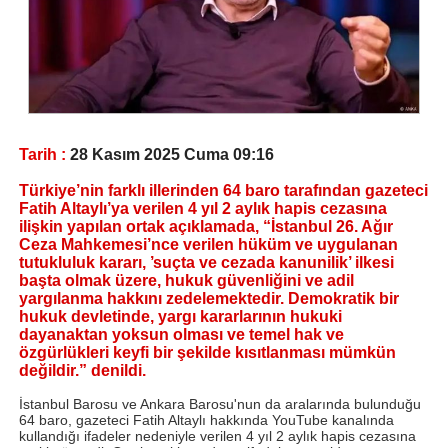
Tarih :
28 Kasım 2025 Cuma 09:16
Türkiye’nin farklı illerinden 64 baro tarafından gazeteci
Fatih Altaylı’ya verilen 4 yıl 2 aylık hapis cezasına
ilişkin yapılan ortak açıklamada, “İstanbul 26. Ağır
Ceza Mahkemesi’nce verilen hüküm ve uygulanan
tutukluluk kararı, ’suçta ve cezada kanunilik’ ilkesi
başta olmak üzere, hukuk güvenliğini ve adil
yargılanma hakkını zedelemektedir. Demokratik bir
hukuk devletinde, yargı kararlarının hukuki
dayanaktan yoksun olması ve temel hak ve
özgürlükleri keyfi bir şekilde kısıtlanması mümkün
değildir.” denildi.
İstanbul Barosu ve Ankara Barosu'nun da aralarında bulunduğu
64 baro, gazeteci Fatih Altaylı hakkında YouTube kanalında
kullandığı ifadeler nedeniyle verilen 4 yıl 2 aylık hapis cezasına