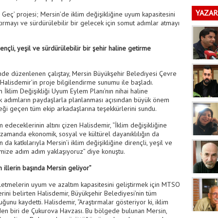
YAZAR
 Geç’ projesi; Mersin’de iklim değişikliğine uyum kapasitesini
ırmayı ve sürdürülebilir bir gelecek için somut adımlar atmayı
rençli, yeşil ve sürdürülebilir bir şehir haline getirme
inde düzenlenen çalıştay, Mersin Büyükşehir Belediyesi Çevre
Halisdemir’in proje bilgilendirme sunumu ile başladı.
in İklim Değişikliği Uyum Eylem Planı’nın nihai haline
k adımların paydaşlarla planlanması açısından büyük önem
eği geçen tüm ekip arkadaşlarına teşekkürlerini sundu.
edeceklerinin altını çizen Halisdemir, “İklim değişikliğine
zamanda ekonomik, sosyal ve kültürel dayanıklılığın da
da katkılarıyla Mersin’i iklim değişikliğine dirençli, yeşil ve
imize adım adım yaklaşıyoruz” diye konuştu.
n illerin başında Mersin geliyor”
şletmelerin uyum ve azaltım kapasitesini geliştirmek için MTSO
lerini belirten Halisdemir, Büyükşehir Belediyesi’nin tüm
uğunu kaydetti. Halisdemir, “Araştırmalar gösteriyor ki, iklim
den biri de Çukurova Havzası. Bu bölgede bulunan Mersin,