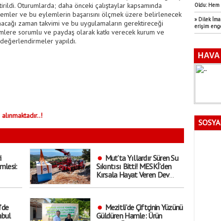
irildi. Oturumlarda; daha önceki çalıştaylar kapsamında
Oldu: Hem 
eylemler ve bu eylemlerin başarısını ölçmek üzere belirlenecek
» Dilek İm
acağı zaman takvimi ve bu uygulamaların gerektireceği
erişim eng
ylemlere sorumlu ve paydaş olarak katkı verecek kurum ve
 değerlendirmeler yapıldı.
 alınmaktadır..!
SOSYA
i
Mut’ta Yıllardır Süren Su
mlesi:
Sıkıntısı Bitti! MESKİ’den
Kırsala Hayat Veren Dev
Hamle
’de
Mezitli’de Çiftçinin Yüzünü
abul
Güldüren Hamle: Ürün