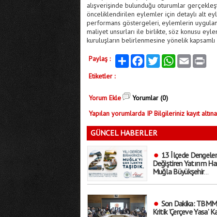
alışverişinde bulunduğu oturumlar gerçekleşt
önceliklendirilen eylemler için detaylı alt 
performans göstergeleri, eylemlerin uygulan
maliyet unsurları ile birlikte, söz konusu e
kuruluşların belirlenmesine yönelik kapsamlı
Paylaş :
Paylaş
Facebook
Twitter
WhatsApp
Email
Print
Etiketler :
Yorum Ekle
Yorumlar (0)
Yapılan yorumlarda IP Bilgileriniz kayıt altına
GÜNCEL HABERLER
13 İlçede Dengeler
Değiştiren Yatırım Ha
Muğla Büyükşehir
Belediyesi’nden Gövde
Gösterisi!
Son Dakika: TBMM
Kritik ’Çerçeve Yasa’ K