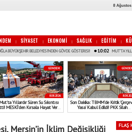
8 Ağustos
NDEM
SİYASET
EKONOMİ
SAĞLIK
EĞİTİM
KÜ
|
|
|
|
|
10:02
ŞEHIR BELEDIYESI’NDEN GÖVDE GÖSTERISI!
MUT’TA YıLLARDıR SÜREN
GÜNDEM
GÜNDE
8.08.2026
8.08.20
Mut’ta Yıllardır Süren Su Sıkıntısı
Son Dakika: TBMM’de Kritik ’Çerçe
tti! MESKİ’den Kırsala Hayat Veren
Yasa’ Kabul Edildi! PKK Silah
Dev Hamle
Bırakırsa İnfazlar Ertelenecek...
Kimler Kapsam Dışında?
FLAŞ 
i, Mersin’in İklim Değişikliği