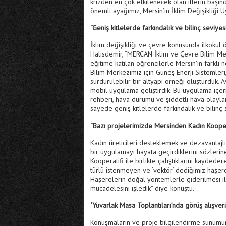
krizden en çok etkilenecek olan illerin başın
önemli ayağımız, Mersin’in İklim Değişikliği
“Geniş kitlelerde farkındalık ve bilinç seviyes
İklim değişikliği ve çevre konusunda ilkokul ö
Halisdemir, “MERCAN İklim ve Çevre Bilim Mer
eğitime katılan öğrencilerle Mersin’in farklı 
Bilim Merkezimiz için Güneş Enerji Sistemler
sürdürülebilir bir altyapı örneği oluşturduk. 
mobil uygulama geliştirdik. Bu uygulama içeri
rehberi, hava durumu ve şiddetli hava olayları
sayede geniş kitlelerde farkındalık ve bilinç s
“Bazı projelerimizde Mersinden Kadın Kooperati
Kadın üreticileri desteklemek ve dezavantajlı 
bir uygulamayı hayata geçirdiklerini sözleri
Kooperatifi ile birlikte çalıştıklarını kaydede
türlü istenmeyen ve ‘vektör’ dediğimiz haşere
Haşerelerin doğal yöntemlerle giderilmesi ile i
mücadelesini işledik” diye konuştu.
‘Yuvarlak Masa Toplantıları’nda görüş alışver
Konuşmaların ve proje bilgilendirme sunumunu