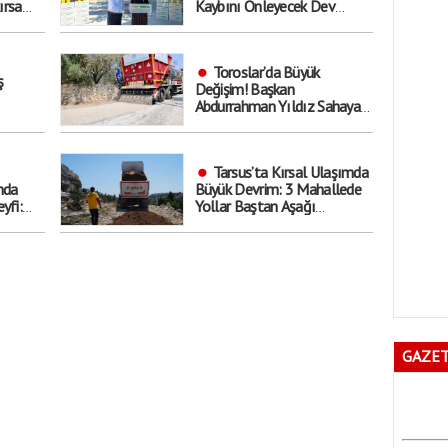
ırsa
Kaybını Önleyecek Dev
. Kimler
Destek Başladı!
Toroslar’da Büyük
ş
Değişim! Başkan
Abdurrahman Yıldız Sahaya
İndi: ’Hedef Yıl Sonu’
Tarsus’ta Kırsal Ulaşımda
nda
Büyük Devrim: 3 Mahallede
yfi:
Yollar Baştan Aşağı
Yenilendi!
u
GAZET