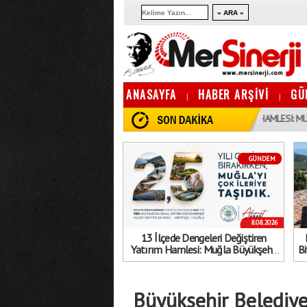
ANASAYFA
HABER ARŞİVİ
GÜ
|
|
10:13
13 İLÇEDE DENGELERI DEĞIŞTIREN YATıRıM HAMLESI: MUĞLA BÜYÜK
GÜNDEM
8.08.2026
13 İlçede Dengeleri Değiştiren
Yatırım Hamlesi: Muğla Büyükşehir
Bi
Belediyesi’nden Gövde Gösterisi!
Büyükşehir Belediyes