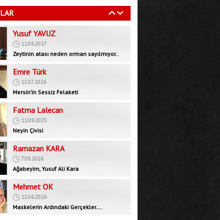
11.06.2017
LAR
Zeytinin atası neden orman sayılmıyor..
Emre Türk
11.07.2026
Mersin’in Sessiz Felaketi
Fatma Lalecan
11.09.2025
Neyin Çivisi
Ramazan KARA
7.08.2026
Ağabeyim, Yusuf Ali Kara
Mehmet OK
12.06.2026
Maskelerin Ardındaki Gerçekler….
Bedrettin GÜNDEŞ
29.09.2025
İktidar muhalefeti devre dışı bırakarak yeni
bir rejim mi, inşa ediyor?