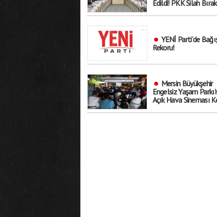
Edildi! PKK Silah Bırak
İnfazlar Ertelenecek..
Kapsam Dışında?
YENİ Parti’de Bağı
Rekoru!
Mersin Büyükşehir
Engelsiz Yaşam Parkı’
Açık Hava Sineması Ke
Sosyalleşmenin ve
Eğlencenin Adresi Old