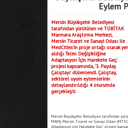
Eylem Pl
Mersin Büyükşehir Belediyesi
tarafından yürütülen ve TÜBİTAK
Marmara Araştırma Merkezi,
Mersin Ticaret ve Sanayi Odası ile
MedCities’in proje ortağı olarak yer
aldığı ‘İklim Değişikliğine
Adaptasyon İçin Harekete Geç’
projesi kapsamında, ‘3. Paydaş
Çalıştayı’ düzenlendi. Çalıştay,
sektörel uyum eylemlerinin
detaylandırıldığı 4 oturumda
gerçekleşti.
Mersin Büyükşehir Belediyesi tarafından yü
MAM), Mersin Ticaret ve Sanayi Odası (MTSO) i
Adaptasyon için Harekete Geç’ projesi kapsam