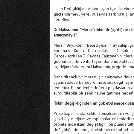
‘İklim Değişikliğine Adaptasyon İçin Harekete
güçlendirmeyi, yerel düzeyde farkındalığı art
hedefliyor.
Dr. Halisdemir: “Mersin’i iklim değişikliğine di
amacındayız”
Mersin Büyükşehir Belediyesi’nin ev sahipliğ
Koruma ve Kontrol Dairesi Başkanı Dr. Bülent 
Gerçekleştirilen 3. Paydaş Çalıştayı’nın, Mers
getirilmesinde ve ilerleyen dönemde atılaca
taşıdığını ifade eden Halisdemir, projede em
Daha dirençli bir Mersin için çalışmaya devam 
uyum, sadece bir çevre meselesi değil; aynı 
temelidir. Bu nedenle, değerli paydaşlarımızın 
sürdürülebilir bir şehir haline getirme hedef
“İklim değişikliğinden en çok etkilenecek ola
Proje kapsamında, sektör temsilcilerinin ve i
iş birliğiyle eğitim ve toplantılar düzenledik
projelerinde iklim değişikliğini ön planda tutt
değişikliğinden en çok etkilenecek bölgeler