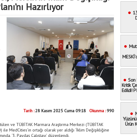
anı’nı Hazırlıyor
13
D
Bele
Mut’
MESKİ’d
Son 
Kritik ’
Edildi! 
İnfaz
Kimler
Tarih :
28 Kasım 2025 Cuma 09:18
Okunma :
990
M
Yüzünü
Ürün K
rütülen ve TÜBİTAK Marmara Araştırma Merkezi (TÜBİTAK
Dev
le MedCities’in ortağı olarak yer aldığı ‘İklim Değişikliğine
ında, ‘3. Paydaş Çalıştayı’ düzenlendi.