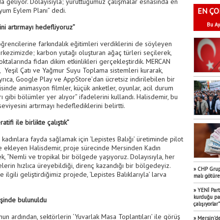
da geliyor. Dolayısıyla; yürüttüğümüz çalışmalar esnasında en
 Uyum Eylem Planı” dedi.
EN ÇO
Bu Ay
ini artırmayı hedefliyoruz”
ğrencilerine farkındalık eğitimleri verdiklerini de söyleyen
kezimizde; karbon yutağı oluşturan ağaç türleri seçilerek,
noktalarında fidan dikim etkinlikleri gerçekleştirdik. MERCAN
i, Yeşil Çatı ve Yağmur Suyu Toplama sistemleri kurarak,
Ayrıca, Google Play ve AppStore’dan ücretsiz indirilebilen bir
sinde animasyon filmler, küçük anketler, oyunlar, acil durum
 gibi bölümler yer alıyor” ifadelerini kullandı. Halisdemir, bu
eviyesini artırmayı hedeflediklerini belirtti.
fi ile birlikte çalıştık”
kadınlara fayda sağlamak için ‘Lepistes Balığı’ üretiminde pilot
ne ekleyen Halisdemir, proje sürecinde Mersinden Kadın
rek, “Nemli ve tropikal bir bölgede yaşıyoruz. Dolayısıyla, her
lerin hızlıca üreyebildiği, direnç kazandığı bir bölgedeyiz.
» CHP Grup 
lgili geliştirdiğimiz projede, ‘Lepistes Balıklarıyla’ larva
malı götür
» YENİ Part
kurduğu par
işinde bulunuldu
çalışıyorlar"
n ardından, sektörlerin ‘Yuvarlak Masa Toplantıları’ ile görüş
» Mersin’de