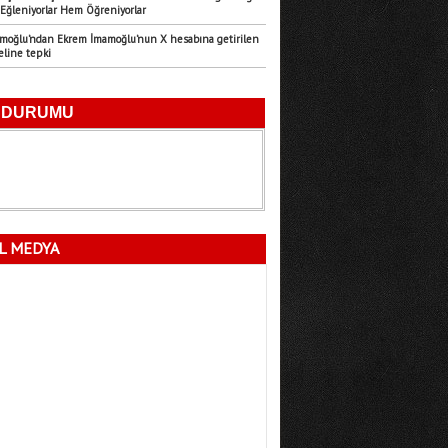
Eğleniyorlar Hem Öğreniyorlar
Emre Türk
amoğlu’ndan Ekrem İmamoğlu’nun X hesabına getirilen
11.07.2026
eline tepki
Mersin’in Sessiz Felaketi
Fatma Lalecan
11.09.2025
Neyin Çivisi
L MEDYA