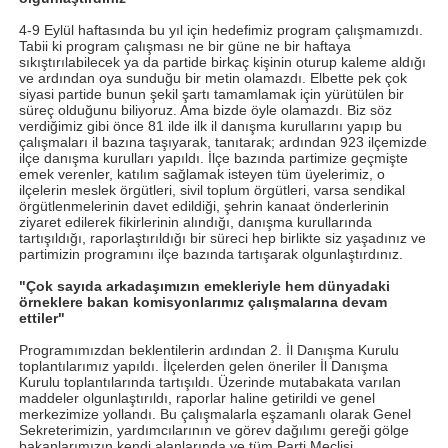
4-9 Eylül haftasında bu yıl için hedefimiz program çalışmamızdı.
Tabii ki program çalışması ne bir güne ne bir haftaya
sıkıştırılabilecek ya da partide birkaç kişinin oturup kaleme aldığı
ve ardından oya sunduğu bir metin olamazdı. Elbette pek çok
siyasi partide bunun şekil şartı tamamlamak için yürütülen bir
süreç olduğunu biliyoruz. Ama bizde öyle olamazdı. Biz söz
verdiğimiz gibi önce 81 ilde ilk il danışma kurullarını yapıp bu
çalışmaları il bazına taşıyarak, tanıtarak; ardından 923 ilçemizde
ilçe danışma kurulları yapıldı. İlçe bazında partimize geçmişte
emek verenler, katılım sağlamak isteyen tüm üyelerimiz, o
ilçelerin meslek örgütleri, sivil toplum örgütleri, varsa sendikal
örgütlenmelerinin davet edildiği, şehrin kanaat önderlerinin
ziyaret edilerek fikirlerinin alındığı, danışma kurullarında
tartışıldığı, raporlaştırıldığı bir süreci hep birlikte siz yaşadınız ve
partimizin programını ilçe bazında tartışarak olgunlaştırdınız.
"Çok sayıda arkadaşımızın emekleriyle hem dünyadaki
örneklere bakan komisyonlarımız çalışmalarına devam
ettiler"
Programımızdan beklentilerin ardından 2. İl Danışma Kurulu
toplantılarımız yapıldı. İlçelerden gelen öneriler İl Danışma
Kurulu toplantılarında tartışıldı. Üzerinde mutabakata varılan
maddeler olgunlaştırıldı, raporlar haline getirildi ve genel
merkezimize yollandı. Bu çalışmalarla eşzamanlı olarak Genel
Sekreterimizin, yardımcılarının ve görev dağılımı gereği gölge
bakanlarımızın kendi alanlarında ve tüm Parti Meclisi