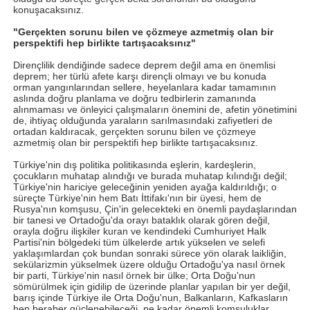
konuşacaksınız.
"Gerçekten sorunu bilen ve çözmeye azmetmiş olan bir
perspektifi hep birlikte tartışacaksınız"
Dirençlilik dendiğinde sadece deprem değil ama en önemlisi
deprem; her türlü afete karşı dirençli olmayı ve bu konuda
orman yangınlarından sellere, heyelanlara kadar tamamının
aslında doğru planlama ve doğru tedbirlerin zamanında
alınmaması ve önleyici çalışmaların önemini de, afetin yönetimini
de, ihtiyaç olduğunda yaraların sarılmasındaki zafiyetleri de
ortadan kaldıracak, gerçekten sorunu bilen ve çözmeye
azmetmiş olan bir perspektifi hep birlikte tartışacaksınız.
Türkiye'nin dış politika politikasında eşlerin, kardeşlerin,
çocukların muhatap alındığı ve burada muhatap kılındığı değil;
Türkiye'nin hariciye geleceğinin yeniden ayağa kaldırıldığı; o
süreçte Türkiye'nin hem Batı İttifakı'nın bir üyesi, hem de
Rusya'nın komşusu, Çin'in gelecekteki en önemli paydaşlarından
bir tanesi ve Ortadoğu'da orayı bataklık olarak gören değil,
orayla doğru ilişkiler kuran ve kendindeki Cumhuriyet Halk
Partisi'nin bölgedeki tüm ülkelerde artık yükselen ve selefi
yaklaşımlardan çok bundan sonraki sürece yön olarak laikliğin,
sekülarizmin yükselmek üzere olduğu Ortadoğu'ya nasıl örnek
bir parti, Türkiye'nin nasıl örnek bir ülke; Orta Doğu'nun
sömürülmek için gidilip de üzerinde planlar yapılan bir yer değil,
barış içinde Türkiye ile Orta Doğu'nun, Balkanların, Kafkasların
hep beraber güçlenebileceği, ne kadar önemli komşuluklar