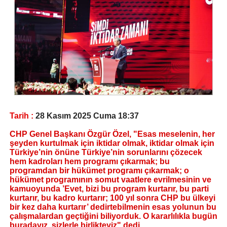
Tarih :
28 Kasım 2025 Cuma 18:37
CHP Genel Başkanı Özgür Özel, "Esas meselenin, her
şeyden kurtulmak için iktidar olmak, iktidar olmak için
Türkiye’nin önüne Türkiye’nin sorunlarını çözecek
hem kadroları hem programı çıkarmak; bu
programdan bir hükümet programı çıkarmak; o
hükümet programının somut vaatlere evrilmesinin ve
kamuoyunda ’Evet, bizi bu program kurtarır, bu parti
kurtarır, bu kadro kurtarır; 100 yıl sonra CHP bu ülkeyi
bir kez daha kurtarır’ dedirtebilmenin esas yolunun bu
çalışmalardan geçtiğini biliyorduk. O kararlılıkla bugün
buradayız, sizlerle birlikteyiz" dedi.