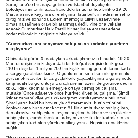
Saraçhane'de bir araya getirildi ve İstanbul Büyükşehir
Belediyesi'nin tarihi Saraçhane'deki binasına hep birlikte 19-26
Mart arasında kayyıma direndiğimiz, İstanbul'un iradesine sahip
çıktığımız ve sonunda Ekrem İmamoğlu Silivri Cezaevi'nde
olmasına rağmen orayı bir atanmışa değil, yine ona vekalet
edecek Cumhuriyet Halk Partili bir seçilmişe emanet edene
kadar mücadele ettiğimiz o binaya asıldı.
"Cumhurbaşkanı adayımıza sahip çıkan kadınları yürekten
alkışlıyoruz"
O binadaki görüntü oradayken arkadaşlarımız o binadaki 19-26
Mart direnişimizin ki dışarıdaki bir fotoğraf sergisinde ilk gece
110 bin kişiden 1 milyon 200 bin kişilik miting görüntülerine kadar
o sergiyi görebileceksiniz. O günlerin anısına benimle görüntülü
görüşmek istediler. Biraz güçlüklerle yapabildiğimiz o görüşmede
karşımdaki bu görüntüyü Saraçhane'nin üzerinde görünce dedim
ki: 81 ildeki kadınların emeğiyle ortaya çıkmış bu çalışma
mutlaka 'Önce adalet ve önce hürriyet' diyen bu çalışma, 'Şimdi
iktidar zamanı' diye yola çıkacağımız kurultayımızda bulunmalı.
Şimdi yarın belki bu boyutuyla gösteremeyiz, bütün trübünü
kaplıyor ama buna emek veren 81 ilin cumhuriyete sahip çıkan,
demokrasiye sahip çıkan, seçme seçilme hakkına ve seçtiklerine
sahip çıkan, cumhurbaşkanı adayımıza ve iktidar kadrolarımıza
sahip çıkan kadınları yürekten alkışlıyoruz. Hepsinin emeklerine
sağlık.
"Bu çökmüş sisteme karşı umudu örgütlemek için yola