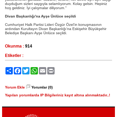
duyduğum sizleri saygıyla selamlıyorum. Kolay gelsin. Hepiniz
hoş geldiniz. İyi çalışmalar diliyorum."
Divan Başkanlığı'na Ayşe Ünlüce seçildi
Cumhuriyet Halk Partisi Lideri Özgür Özel’in konuşmasının
ardından Kurultayın Divan Başkanlığı’na Eskişehir Büyükşehir
Belediye Başkanı Ayşe Ünlüce seçildi.
Okunma :
914
Etiketler :
Paylaş
Facebook
Twitter
WhatsApp
Email
Print
Yorum Ekle
Yorumlar (0)
Yapılan yorumlarda IP Bilgileriniz kayıt altına alınmaktadır..!