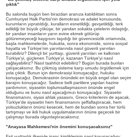
çıktık"
Bu salonda bugün ben birazdan aranıza katıldıktan sonra
Cumhuriyet Halk Partisi'nin demokrasi ve adalet konusunda,
kurumların yıpratıldığı, kuralların esnetildiği, gevşetildiği, terk
edildiği bir büyük çöküşe; bir yandan sokakta çetelerin dolaştığı,
bir yandan insanların yarın evine ekmek götürüp
götüremeyeceği kaygısını taşıdığı bir güvencesizlik ortamında,
başta mahkemelerde, hukukta, sonra ekonomide, sonra sosyal
hayatta ve Türkiye'nin yarınlarında nasıl güvenli yarınları
kurabiliriz? Dilençli bir yurttaşı, güvenli yarınları ve kalkınan
Türkiye'yi, güçlenen Türkiye'yi, kazanan Türkiye'yi nasıl
sağlayabiliriz? Nasıl taahhüt edebiliriz? Bugün burada bunları
çalışacaksınız. Bu çökmüş sisteme karşı umudu örgütlemek için
yola çıktık. Bunun için demokrasiyi konuşacağız, hukuku
konuşacağız. Demokrasinin önündeki en büyük engel olan seçim
barajını konuşacağız. Sadece belli partilere yapılan hazine
yardımının, siyasetin toplumsallaşmasının önünde engel
olduğunu ve bunu nasıl aşacağımızı konuşacağız. Siyasetin
finansmanını, siyasi ahlak yasasını, Greco kriterlerini de aşacak,
Türkiye'de siyasetin hem finansmanını şeffaflaştıracak, hem
yolsuzlukların önünü kesecek, hem de bundan sonra her türlü
tartışmayı ve ikili hukuk uygulamalarının önüne geçecek bir
çalışmayı burada olgunlaştıracaksınız.
"Anayasa Mahkemesi'nin önemini konuşacaksınız"
Eşit yurttaşlık ilkesiyle inanç kimliklerinin nasıl korunacağını;