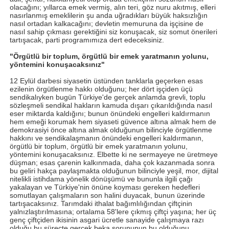
olacağını; yıllarca emek vermiş, alın teri, göz nuru akıtmış, elleri
nasırlanmış emeklilerin şu anda uğradıkları büyük haksızlığın
nasıl ortadan kalkacağını; devletin memuruna da işçisine de
nasıl sahip çıkması gerektiğini siz konuşacak, siz somut önerileri
tartışacak, parti programımıza dert edeceksiniz.
"Örgütlü bir toplum, örgütlü bir emek yaratmanın yolunu,
yöntemini konuşacaksınız"
12 Eylül darbesi siyasetin üstünden tanklarla geçerken esas
ezilenin örgütlenme hakkı olduğunu; her dört işçiden üçü
sendikalıyken bugün Türkiye'de gerçek anlamda grevli, toplu
sözleşmeli sendikal hakların kamuda dışarı çıkarıldığında nasıl
eser miktarda kaldığını; bunun önündeki engelleri kaldırmanın
hem emeği korumak hem siyaseti güvence altına almak hem de
demokrasiyi önce altına almak olduğunun bilinciyle örgütlenme
hakkını ve sendikalaşmanın önündeki engelleri kaldırmanın,
örgütlü bir toplum, örgütlü bir emek yaratmanın yolunu,
yöntemini konuşacaksınız. Elbette ki ne sermayeye ne üretmeye
düşman; esas çarenin kalkınmada, daha çok kazanmada sonra
bu geliri hakça paylaşmakta olduğunun bilinciyle yeşil, mor, dijital
nitelikli istihdama yönelik dönüşümü ve bununla ilgili çağı
yakalayan ve Türkiye'nin önüne koyması gereken hedefleri
somutlayan çalışmaların son halini duyacak, bunun üzerinde
tartışacaksınız. Tarımdaki ithalat bağımlılığından çiftçinin
yalnızlaştırılmasına; ortalama 58'lere çıkmış çiftçi yaşına; her üç
genç çiftçiden ikisinin asgari ücretle sanayide çalışmaya razı
olduğu bu süreçte gerçek beka sorununun bu olduğunu