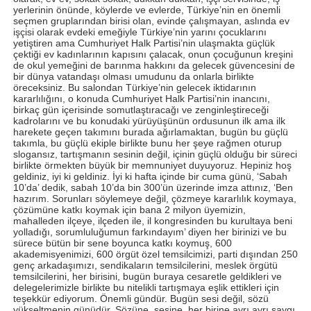
yerlerinin önünde, köylerde ve evlerde, Türkiye’nin en önemli
seçmen gruplarından birisi olan, evinde çalışmayan, aslında ev
işçisi olarak evdeki emeğiyle Türkiye’nin yarını çocuklarını
yetiştiren ama Cumhuriyet Halk Partisi’nin ulaşmakta güçlük
çektiği ev kadınlarının kapısını çalacak, onun çocuğunun kreşini
de okul yemeğini de barınma hakkını da gelecek güvencesini de
bir dünya vatandaşı olması umudunu da onlarla birlikte
öreceksiniz. Bu salondan Türkiye’nin gelecek iktidarının
kararlılığını, o konuda Cumhuriyet Halk Partisi’nin inancını,
birkaç gün içerisinde somutlaştıracağı ve zenginleştireceği
kadrolarını ve bu konudaki yürüyüşünün ordusunun ilk ama ilk
harekete geçen takımını burada ağırlamaktan, bugün bu güçlü
takımla, bu güçlü ekiple birlikte bunu her şeye rağmen oturup
slogansız, tartışmanın sesinin değil, içinin güçlü olduğu bir süreci
birlikte örmekten büyük bir memnuniyet duyuyoruz. Hepiniz hoş
geldiniz, iyi ki geldiniz. İyi ki hafta içinde bir cuma günü, ‘Sabah
10’da’ dedik, sabah 10’da bin 300’ün üzerinde imza attınız, ‘Ben
hazırım. Sorunları söylemeye değil, çözmeye kararlılık koymaya,
çözümüne katkı koymak için bana 2 milyon üyemizin,
mahalleden ilçeye, ilçeden ile, il kongresinden bu kurultaya beni
yolladığı, sorumluluğumun farkındayım’ diyen her birinizi ve bu
sürece bütün bir sene boyunca katkı koymuş, 600
akademisyenimizi, 600 örgüt özel temsilcimizi, parti dışından 250
genç arkadaşımızı, sendikaların temsilcilerini, meslek örgütü
temsilcilerini, her birisini, bugün buraya cesaretle geldikleri ve
delegelerimizle birlikte bu nitelikli tartışmaya eşlik ettikleri için
teşekkür ediyorum. Önemli gündür. Bugün sesi değil, sözü
yükseltmenin günüdür. Sözüne, sesine, her birine ayrı ayrı saygı