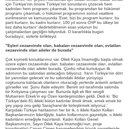
için Türkiye'nin önüne Türkiye'nin sorunlarını çözecek hem
kadroları hem programı çıkarmak; bu programdan bir hükümet
programı çıkarmak; o hükümet programının somut vaatlere
evrilmesinin ve kamuoyunda 'Evet, bizi bu program kurtarır, bu
parti kurtarır, bu kadro kurtarır; 100 yıl sonra CHP bu ülkeyi bir
kez daha kurtarır' dedirtebilmenin esas yolunun bu
çalışmalardan geçtiğini biliyorduk. O kararlılıkla bugün
buradayız, sizlerle birlikteyiz.
"Eşleri cezaevinde olan, babaları cezaevinde olan, evlatları
cezaevinde olan aileler de burada"
Çok kıymetli konuklarımız var. Dilek Kaya İmamoğlu başta olmak
üzere eşleri cezaevinde olan, babaları cezaevinde olan, evlatları
cezaevinde olan aileler burada. Çünkü nihai kurtuluşun ilk
adımının bu salondan atılacağını biliyoruz. Yarın Türkiye'nin dört
bir yanından gelecek ve bu salondaki iktidar yürüyüşü
coşkusuna katılacak olanların oturacağı yerlerde anlamlı anlamlı
görseller var. Şunu ifade edeyim: Benim sol tarafımda salonda
bir Kırkyama çalışması var. Bununla ilgili ek fikir sevgili
Muharrem Erkek'in eşi Özen kardeşimizden geldi. Dedi ki: 'Biz
Türkiye'deki 81 ildeki bütün kadınlar ilmek ilmek, emek emek bir
şey yapıp onu gelip Saraçhane'de birleştirmek istiyoruz.'
Karşıdaki Türkiye haritasının her bir ili, o ildeki Kadın Kolları
Başkanlarımızın liderliğiyle, kadın kollarımızın gayretiyle, o ildeki
kadınların emeğiyle hazırlandı. Kadın Kolları Genel
Başkanımızın, Sayın Dilek Kaya İmamoğlu'nun, proje
koordinatörü Canan Çimen hanımefendinin büyük gayretleriyle