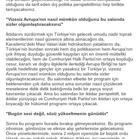
olduğunu da tarif eden dış politika perspektifimizi hep birlikte
tartışacaksınız.
"Vizesiz Avrupa'nın nasıl mümkün olduğunu bu salonda
sizler olgunlaştıracaksınız"
İktidarını sürdürmek için Türkiye'nin gelecek umudu nadir toprak
elementlerinin nasıl güvence altına alınacağını da,
Karadeniz'deki Mavi Vatan’daki hidrokarbon yataklarını da;
Türkiye'nin bundan sonraki hem dış politikasının hem Avrupa'nın
çok ihtiyaç duyduğu güvenlik kaygıları için en önemli müttefiki
olabileceğini; hem de Cumhuriyet Halk Partisi'nin ortaya koyduğu
cesur, kararlı ve doğru ilişkilerle ilerlediği Avrupa Birliği'ne tam
üyelik hedefinde gençler için yasaksız bir Türkiye’yi, vizesiz
Avrupa'nın nasıl mümkün olduğunu bu salonda sizler
olgunlaştıracaksınız. Bu salondan elbette bir program için
beklenenden çok daha somut ama sorunlar nasıl çözülecek
meselesine didik didik baktığımda belki bir parça soyut
kavramlar çıkacak. Ama bu salondan bir iktidar perspektifi, bir
iktidar yürüyüşü ve Cumhuriyet Halk Partisi'nin iktidarı için ortaya
koyacağı bir hükümet programı ortaya çıkacak.
"Bugün sesi değil, sözü yükseltmenin günüdür"
Sonra bu programı burada bırakıp gitmeyeceksiniz. Bu programı
zihninize, gönlünüze ve elinize alıp şehirlerinize gideceksiniz.
Önce yöneticilerimizle, sonra 2 milyon üyemizle bir büyük ordu
olarak; ev ev, sokak sokak, dükkan dükkan, işçi servisinde, iş