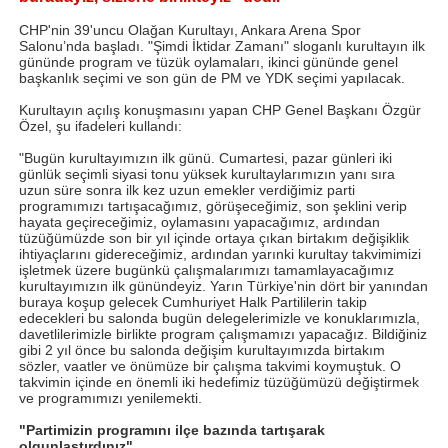
CHP'nin 39'uncu Olağan Kurultayı, Ankara Arena Spor
Salonu’nda başladı. "Şimdi İktidar Zamanı" sloganlı kurultayın ilk
gününde program ve tüzük oylamaları, ikinci gününde genel
başkanlık seçimi ve son gün de PM ve YDK seçimi yapılacak.
Kurultayın açılış konuşmasını yapan CHP Genel Başkanı Özgür
Özel, şu ifadeleri kullandı:
"Bugün kurultayımızın ilk günü. Cumartesi, pazar günleri iki
günlük seçimli siyasi tonu yüksek kurultaylarımızın yanı sıra
uzun süre sonra ilk kez uzun emekler verdiğimiz parti
programımızı tartışacağımız, görüşeceğimiz, son şeklini verip
hayata geçireceğimiz, oylamasını yapacağımız, ardından
tüzüğümüzde son bir yıl içinde ortaya çıkan birtakım değişiklik
ihtiyaçlarını gidereceğimiz, ardından yarınki kurultay takvimimizi
işletmek üzere bugünkü çalışmalarımızı tamamlayacağımız
kurultayımızın ilk günündeyiz. Yarın Türkiye'nin dört bir yanından
buraya koşup gelecek Cumhuriyet Halk Partililerin takip
edecekleri bu salonda bugün delegelerimizle ve konuklarımızla,
davetlilerimizle birlikte program çalışmamızı yapacağız. Bildiğiniz
gibi 2 yıl önce bu salonda değişim kurultayımızda birtakım
sözler, vaatler ve önümüze bir çalışma takvimi koymuştuk. O
takvimin içinde en önemli iki hedefimiz tüzüğümüzü değiştirmek
ve programımızı yenilemekti.
"Partimizin programını ilçe bazında tartışarak
olgunlaştırdınız"