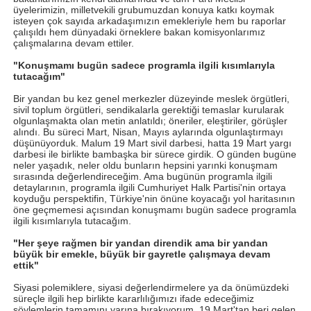
üyelerimizin, milletvekili grubumuzdan konuya katkı koymak
isteyen çok sayıda arkadaşımızın emekleriyle hem bu raporlar
çalışıldı hem dünyadaki örneklere bakan komisyonlarımız
çalışmalarına devam ettiler.
"Konuşmamı bugün sadece programla ilgili kısımlarıyla
tutacağım"
Bir yandan bu kez genel merkezler düzeyinde meslek örgütleri,
sivil toplum örgütleri, sendikalarla gerektiği temaslar kurularak
olgunlaşmakta olan metin anlatıldı; öneriler, eleştiriler, görüşler
alındı. Bu süreci Mart, Nisan, Mayıs aylarında olgunlaştırmayı
düşünüyorduk. Malum 19 Mart sivil darbesi, hatta 19 Mart yargı
darbesi ile birlikte bambaşka bir sürece girdik. O günden bugüne
neler yaşadık, neler oldu bunların hepsini yarınki konuşmam
sırasında değerlendireceğim. Ama bugünün programla ilgili
detaylarının, programla ilgili Cumhuriyet Halk Partisi'nin ortaya
koyduğu perspektifin, Türkiye'nin önüne koyacağı yol haritasının
öne geçmemesi açısından konuşmamı bugün sadece programla
ilgili kısımlarıyla tutacağım.
"Her şeye rağmen bir yandan direndik ama bir yandan
büyük bir emekle, büyük bir gayretle çalışmaya devam
ettik"
Siyasi polemiklere, siyasi değerlendirmelere ya da önümüzdeki
süreçle ilgili hep birlikte kararlılığımızı ifade edeceğimiz
söylemlerin tamamını yarına bırakıyorum. 19 Mart'tan beri gelen