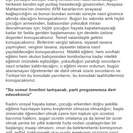
herkesin kendini eşit yurttaş hissedeceği güvenceleri; Anayasa
Mahkemesi'nin önemini; AYM kararlarının anayasal
bağlayıcılığını ve bunun bundan sonraki süreçte nasıl güvence
altında olacağını konuşacaksınız. Bugün bu salonda artık hiçbir
çocuğun annesinden, babasından yoksulluk mirası
devralmaması için; hiçbir çocuğun hayata kapatamayacağı
kadar bir farkla geriden başlamaması için devletin üstüne
düşenleri konuşacaksınız. Temel vatandaşlık gelirini
konuşacaksınız. Birilerinin vergiyi tabana, siyaseti tavana
yaymışken; verginin tavana, siyasetin tabana nasıl
yayılabileceğini konuşacaksınız. Nitelikli eğitimi, hem sınıftaki
eğitimi hem okulun bahçesinden koridorlarına kadar nitelikli
eğitimin önündeki eşitsizliğin, yoksulluğun yarattığı sorunların
nasıl ortadan kaldırılacağını; o eğitimi veren ordunun, bugün
atanamayan öğretmenler de dahil olmak üzere sorunlarını ve
Türkiye'nin bu konudaki yarınlarını, bu konudaki taahhütlerimizi
konuşacaksınız.
"Siz somut önerileri tartışacak, parti programımıza dert
edeceksiniz"
Kadını sosyal hayata katan, çocuğu erkenden doğru şekilde
eğitime hazırlayan kamu kreşlerinin olmazsa olmazlığını; başta
üniversite öğrencileri olmak üzere tüm toplum için ücretsiz
barınma hakkını; asgari ücretin ortalama ya da temel bir ücret
olmak yerine bir yıllık kıdemle hızla ondan uzaklaştırılan bir
başlangıç maaşı olmasını; onun da belirlenirkenki komisyonun
adil, şeffaf, hakkaniyetli olup orada emekçinin sözünün nasıl