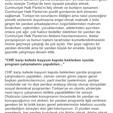
zorlu süreçte Türkiye'de hem siyaseti paralize etmek,
Cumhuriyet Halk Partisi'ni felç etmek ve bunların tamamen
Cumhuriyet Halk Partisi'nin pozitif gündemini terk etmesini
sağlamak, Türkiye'nin sorunlarını bildiğini ama nasıl çözeceğine
yönelik sözlerinin duyulmasına engel olmak maksatlı o kötü
girişim bir yandan arkadaşlarımızı özgürlüklerinden mahrum
bırakırken, eşlerinden, çocuklarından, ailelerinden ayırırken
onlara çok ağır, çok haksız bedeller ödetirken bir yandan da
Cumhuriyet Halk Partisi'nin iktidara hazırlanmasının, iktidar
yürüyüşünün ve bunun toplum tarafından kıymetlendirilmesinin
önüne geçmeye çalıştığı da çok açıktı. Her şeye rağmen bir
yandan direndik ama bir yandan büyük bir emekle, büyük bir
gayretle çalışmaya devam ettik.
"CHP, karşı kafede kayyum kapıda beklerken içeride
program çalışmalarını yapabilen..."
CHP, karşı kafede kayyum kapıda beklerken içeride program
çalışmalarını yapabilen, zaman zaman görev yapan genel
başkan yardımcılarımızın, parti meclisi üyelerimizin, partiye
müdahale var mı diye perdeyi aralayıp dönüp oturup dünyadaki
sosyal demokrat programları Türkiye'ye en olumlu yönleriyle
nasıl taşırız çalışmasını birlikte yapabildikleri bir süreçti.
Otobüsün üzerindeki konuşmanın öncesinde bir yandan ne
konuşacağımızı not alırken, bir yandan programla ilgili verilmesi
gereken bir iki kritik kararı genel sekreterimizin telefonu ucunda
yanıtladığım süreçleri dün gibi hatırlıyorum. O yüzden esas
meselenin, her şeyden kurtulmak için iktidar olmak, iktidar olmak