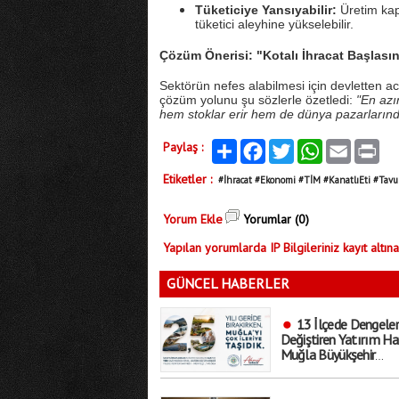
Tüketiciye Yansıyabilir:
Üretim kapa
tüketici aleyhine yükselebilir.
Çözüm Önerisi: "Kotalı İhracat Başlası
Sektörün nefes alabilmesi için devletten a
çözüm yolunu şu sözlerle özetledi:
"En azı
hem stoklar erir hem de dünya pazarlarında
Paylaş :
Paylaş
Facebook
Twitter
WhatsApp
Email
Print
Etiketler :
#İhracat #Ekonomi #TİM #KanatlıEti #Tavu
Yorum Ekle
Yorumlar (0)
Yapılan yorumlarda IP Bilgileriniz kayıt altına
GÜNCEL HABERLER
13 İlçede Dengeler
Değiştiren Yatırım Ha
Muğla Büyükşehir
Belediyesi’nden Gövde
Gösterisi!