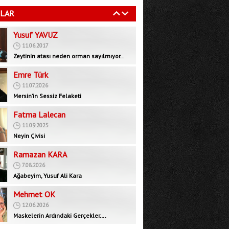
11.06.2017
LAR
Zeytinin atası neden orman sayılmıyor..
Emre Türk
11.07.2026
Mersin’in Sessiz Felaketi
Fatma Lalecan
11.09.2025
Neyin Çivisi
Ramazan KARA
7.08.2026
Ağabeyim, Yusuf Ali Kara
Mehmet OK
12.06.2026
Maskelerin Ardındaki Gerçekler….
Bedrettin GÜNDEŞ
8.08.2026