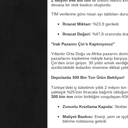
2 milyon 848 bin ton
ile üretim rekoru kı
devasa bir stok baskısı oluşturdu.
TİM verilerine göre nisan ayı tabloları du
İhracat Miktarı:
%23,9 geriledi.
İhracat Değeri:
%47,8 oranında dram
"Irak Pazarını Çin’e Kaptırıyoruz"
Yıllardır Orta Doğu ve Afrika pazarını dom
pazarlarını kaybetme riskiyle karşı karşıya
Çin’den ürün giriyor. 30 yıldır emek verdi
sürdürülebilir tedarikin önemine dikkat çekt
Depolarda 300 Bin Ton Ürün Bekliyor!
Türkiye’deki iç tüketimin yıllık 2 milyon t
yaklaşık %25’inin ihracata bağımlı olduğun
300 bin ton
ürün biriktiğini vurgulayan AS
Zorunlu Kısıtlama Kapıda:
Stoklar
Maliyet Baskısı:
Enerji, yem ve işçil
bitirme noktasına getirdi.