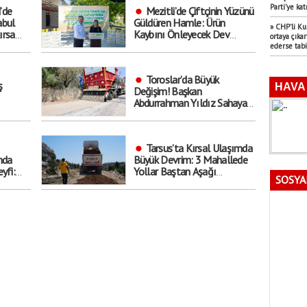
Parti’ye kat
’de
Mezitli’de Çiftçinin Yüzünü
abul
Güldüren Hamle: Ürün
» CHP’li Ku
ırsa
Kaybını Önleyecek Dev
ortaya çıka
. Kimler
Destek Başladı!
ederse tabii
Toroslar’da Büyük
ş
Değişim! Başkan
Abdurrahman Yıldız Sahaya
İndi: ’Hedef Yıl Sonu’
Tarsus’ta Kırsal Ulaşımda
nda
Büyük Devrim: 3 Mahallede
yfi:
Yollar Baştan Aşağı
SOSYA
Yenilendi!
u