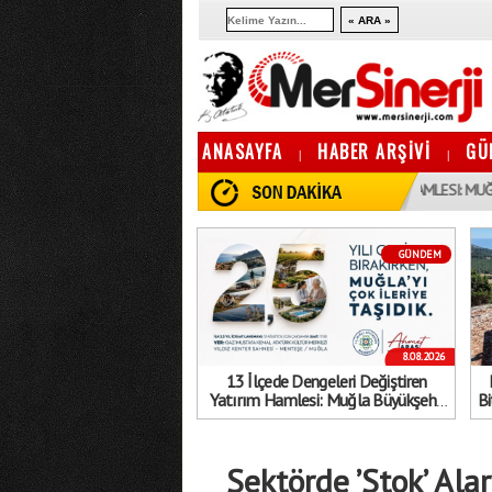
ANASAYFA
HABER ARŞİVİ
GÜ
|
|
10:13
13 İLÇEDE DENGELERI DEĞIŞTIREN YATıRıM HAMLESI: MUĞLA BÜYÜKŞE
GÜNDEM
8.08.2026
13 İlçede Dengeleri Değiştiren
Yatırım Hamlesi: Muğla Büyükşehir
Bi
Belediyesi’nden Gövde Gösterisi!
Sektörde ’Stok’ Al