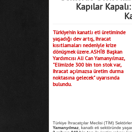
Kapılar Kapalı: 
Ka
Türkiye’nin kanatlı eti üretiminde
yaşadığı dev artış, ihracat
kısıtlamaları nedeniyle krize
dönüşmek üzere. ASHİB Başkan
Yardımcısı Ali Can Yamanyılmaz,
"Elimizde 300 bin ton stok var,
ihracat açılmazsa üretim durma
noktasına gelecek" uyarısında
bulundu.
Türkiye İhracatçılar Meclisi (TİM) Sektör
Yamanyılmaz
, kanatlı eti sektöründe yaşa