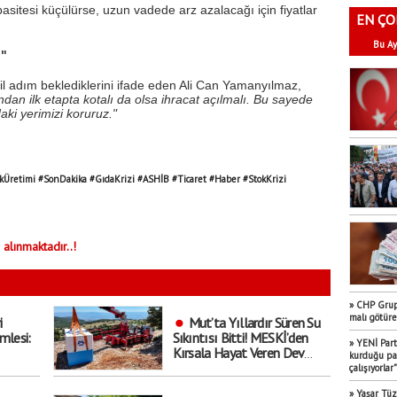
sitesi küçülürse, uzun vadede arz azalacağı için fiyatlar
EN ÇO
Bu Ay
n"
cil adım beklediklerini ifade eden Ali Can Yamanyılmaz,
ndan ilk etapta kotalı da olsa ihracat açılmalı. Bu sayede
ki yerimizi koruruz."
kÜretimi #SonDakika #GıdaKrizi #ASHİB #Ticaret #Haber #StokKrizi
 alınmaktadır..!
» CHP Grup 
malı götür
i
Mut’ta Yıllardır Süren Su
mlesi:
Sıkıntısı Bitti! MESKİ’den
» YENİ Part
Kırsala Hayat Veren Dev
kurduğu par
Hamle
çalışıyorlar"
» Yaşar Tü