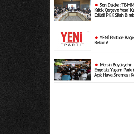
Son Dakika: TBMM
Kritik ’Çerçeve Yasa’ K
Edildi! PKK Silah Bırak
İnfazlar Ertelenecek..
Kapsam Dışında?
YENİ Parti’de Bağı
Rekoru!
Mersin Büyükşehir
Engelsiz Yaşam Parkı’
Açık Hava Sineması Ke
Sosyalleşmenin ve
Eğlencenin Adresi Old