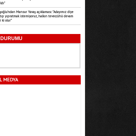
ıldı"
Emre Türk
şoğlu’ndan Mansur Yavaş açıklaması: "Adayımız diye
rtıp yıpratmak istemiyoruz, halkın teveccühü devam
11.07.2026
 ki olur"
Mersin’in Sessiz Felaketi
Fatma Lalecan
11.09.2025
Neyin Çivisi
L MEDYA