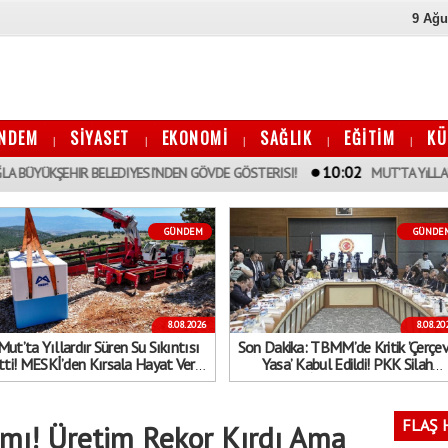
9 Ağu
NDEM
SİYASET
EKONOMİ
SAĞLIK
EĞİTİM
KÜ
|
|
|
|
|
10:02
HIR BELEDIYESI’NDEN GÖVDE GÖSTERISI!
MUT’TA YıLLARDıR SÜREN S
GÜNDEM
GÜNDE
8.08.2026
8.08.20
Mut’ta Yıllardır Süren Su Sıkıntısı
Son Dakika: TBMM’de Kritik ’Çerçe
tti! MESKİ’den Kırsala Hayat Veren
Yasa’ Kabul Edildi! PKK Silah
Dev Hamle
Bırakırsa İnfazlar Ertelenecek...
Kimler Kapsam Dışında?
FLAŞ 
armı! Üretim Rekor Kırdı Ama