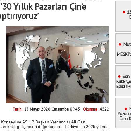
’30 Yıllık Pazarları Çin’e
13
ptırıyoruz’
D
Bele
Mut’
MESKİ’d
Son 
Kritik ’
Edildi! 
İnfaz
Kimler
M
Tarih :
13 Mayıs 2026 Çarşamba 09:45
Okunma :
4522
Yüzünü
Ürün K
ler Konseyi ve ASHİB Başkan Yardımcısı
Ali Can
Dev
nan kritik gelişmeleri değerlendirdi. Türkiye’nin 2025 yılında