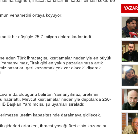
rmasına rağmen, ihracat kanallarının kapalı olması sektörde
YAZAR
rumun vehametini ortaya koyuyor:
atik bir düşüşle 25,7 milyon dolara kadar indi.
ine eden Türk ihracatçısı, kısıtlamalar nedeniyle en büyük
. Yamanyılmaz, "Irak gibi en yakın pazarlarımıza artık
ğimiz pazarları geri kazanmak çok zor olacak" diyerek
i.
on civarında olduğunu belirten Yamanyılmaz, üretimin
u hatırlattı. Mevcut kısıtlamalar nedeniyle depolarda
250-
HİB Başkan Yardımcısı, şu uyarıları sıraladı:
 erimezse üretim kapasitesinde daralmaya gidilecek.
ik giderleri artarken, ihracat yasağı üreticinin kazancını