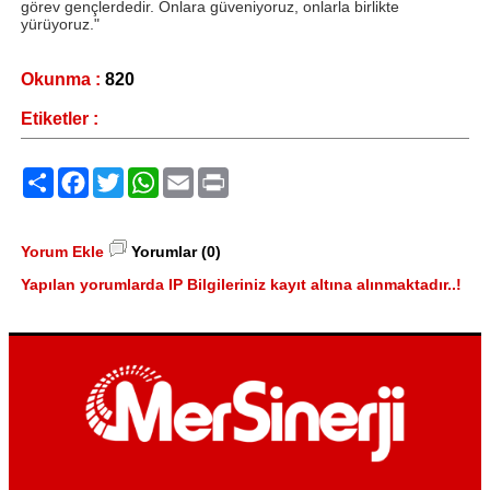
görev gençlerdedir. Onlara güveniyoruz, onlarla birlikte
yürüyoruz."
Okunma :
820
Etiketler :
Paylaş
Facebook
Twitter
WhatsApp
Email
Print
Yorum Ekle
Yorumlar (0)
Yapılan yorumlarda IP Bilgileriniz kayıt altına alınmaktadır..!