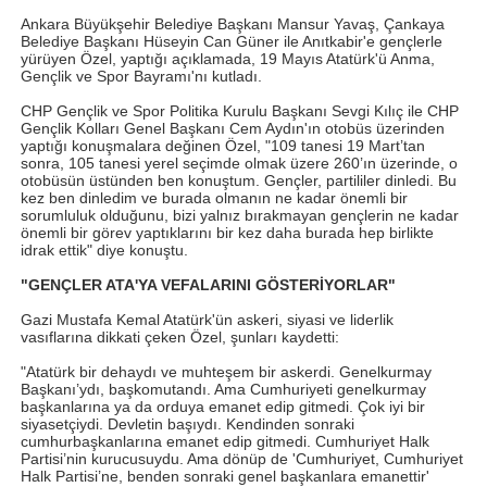
Ankara Büyükşehir Belediye Başkanı Mansur Yavaş, Çankaya
Belediye Başkanı Hüseyin Can Güner ile Anıtkabir'e gençlerle
yürüyen Özel, yaptığı açıklamada, 19 Mayıs Atatürk'ü Anma,
Gençlik ve Spor Bayramı'nı kutladı.
CHP Gençlik ve Spor Politika Kurulu Başkanı Sevgi Kılıç ile CHP
Gençlik Kolları Genel Başkanı Cem Aydın'ın otobüs üzerinden
yaptığı konuşmalara değinen Özel, "109 tanesi 19 Mart’tan
sonra, 105 tanesi yerel seçimde olmak üzere 260’ın üzerinde, o
otobüsün üstünden ben konuştum. Gençler, partililer dinledi. Bu
kez ben dinledim ve burada olmanın ne kadar önemli bir
sorumluluk olduğunu, bizi yalnız bırakmayan gençlerin ne kadar
önemli bir görev yaptıklarını bir kez daha burada hep birlikte
idrak ettik" diye konuştu.
"GENÇLER ATA'YA VEFALARINI GÖSTERİYORLAR"
Gazi Mustafa Kemal Atatürk'ün askeri, siyasi ve liderlik
vasıflarına dikkati çeken Özel, şunları kaydetti:
"Atatürk bir dehaydı ve muhteşem bir askerdi. Genelkurmay
Başkanı’ydı, başkomutandı. Ama Cumhuriyeti genelkurmay
başkanlarına ya da orduya emanet edip gitmedi. Çok iyi bir
siyasetçiydi. Devletin başıydı. Kendinden sonraki
cumhurbaşkanlarına emanet edip gitmedi. Cumhuriyet Halk
Partisi’nin kurucusuydu. Ama dönüp de 'Cumhuriyet, Cumhuriyet
Halk Partisi’ne, benden sonraki genel başkanlara emanettir'