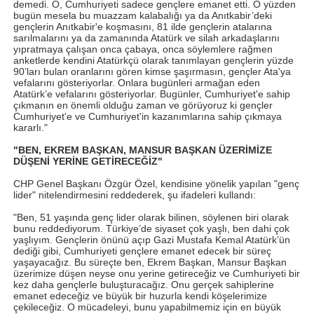
demedi. O, Cumhuriyeti sadece gençlere emanet etti. O yüzden
bugün mesela bu muazzam kalabalığı ya da Anıtkabir’deki
gençlerin Anıtkabir'e koşmasını, 81 ilde gençlerin atalarına
sarılmalarını ya da zamanında Atatürk ve silah arkadaşlarını
yıpratmaya çalışan onca çabaya, onca söylemlere rağmen
anketlerde kendini Atatürkçü olarak tanımlayan gençlerin yüzde
90’ları bulan oranlarını gören kimse şaşırmasın, gençler Ata'ya
vefalarını gösteriyorlar. Onlara bugünleri armağan eden
Atatürk’e vefalarını gösteriyorlar. Bugünler, Cumhuriyet'e sahip
çıkmanın en önemli olduğu zaman ve görüyoruz ki gençler
Cumhuriyet'e ve Cumhuriyet'in kazanımlarına sahip çıkmaya
kararlı."
"BEN, EKREM BAŞKAN, MANSUR BAŞKAN ÜZERİMİZE
DÜŞENİ YERİNE GETİRECEĞİZ"
CHP Genel Başkanı Özgür Özel, kendisine yönelik yapılan "genç
lider" nitelendirmesini reddederek, şu ifadeleri kullandı:
"Ben, 51 yaşında genç lider olarak bilinen, söylenen biri olarak
bunu reddediyorum. Türkiye’de siyaset çok yaşlı, ben dahi çok
yaşlıyım. Gençlerin önünü açıp Gazi Mustafa Kemal Atatürk’ün
dediği gibi, Cumhuriyeti gençlere emanet edecek bir süreç
yaşayacağız. Bu süreçte ben, Ekrem Başkan, Mansur Başkan
üzerimize düşen neyse onu yerine getireceğiz ve Cumhuriyeti bir
kez daha gençlerle buluşturacağız. Onu gerçek sahiplerine
emanet edeceğiz ve büyük bir huzurla kendi köşelerimize
çekileceğiz. O mücadeleyi, bunu yapabilmemiz için en büyük