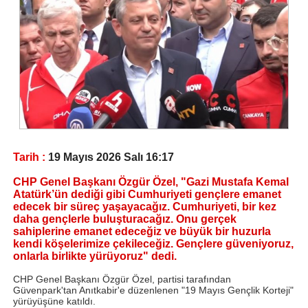
Tarih :
19 Mayıs 2026 Salı 16:17
CHP Genel Başkanı Özgür Özel, "Gazi Mustafa Kemal
Atatürk’ün dediği gibi Cumhuriyeti gençlere emanet
edecek bir süreç yaşayacağız. Cumhuriyeti, bir kez
daha gençlerle buluşturacağız. Onu gerçek
sahiplerine emanet edeceğiz ve büyük bir huzurla
kendi köşelerimize çekileceğiz. Gençlere güveniyoruz,
onlarla birlikte yürüyoruz" dedi.
CHP Genel Başkanı Özgür Özel, partisi tarafından
Güvenpark'tan Anıtkabir'e düzenlenen "19 Mayıs Gençlik Korteji"
yürüyüşüne katıldı.