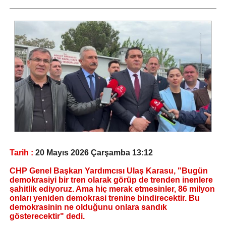
Tarih :
20 Mayıs 2026 Çarşamba 13:12
CHP Genel Başkan Yardımcısı Ulaş Karasu, "Bugün
demokrasiyi bir tren olarak görüp de trenden inenlere
şahitlik ediyoruz. Ama hiç merak etmesinler, 86 milyon
onları yeniden demokrasi trenine bindirecektir. Bu
demokrasinin ne olduğunu onlara sandık
gösterecektir" dedi.