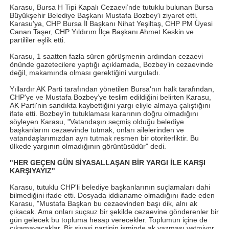
Karasu, Bursa H Tipi Kapalı Cezaevi’nde tutuklu bulunan Bursa
Büyükşehir Belediye Başkanı Mustafa Bozbey'i ziyaret etti.
Karasu'ya, CHP Bursa İl Başkanı Nihat Yeşiltaş, CHP PM Üyesi
Canan Taşer, CHP Yıldırım İlçe Başkanı Ahmet Keskin ve
partililer eşlik etti.
Karasu, 1 saatten fazla süren görüşmenin ardından cezaevi
önünde gazetecilere yaptığı açıklamada, Bozbey’in cezaevinde
değil, makamında olması gerektiğini vurguladı.
Yıllardır AK Parti tarafından yönetilen Bursa'nın halk tarafından,
CHP'ye ve Mustafa Bozbey’ye teslim edildiğini belirten Karasu,
AK Parti'nin sandıkta kaybettiğini yargı eliyle almaya çalıştığını
ifate etti. Bozbey'in tutuklaması kararının doğru olmadığını
söyleyen Karasu, "Vatandaşın seçmiş olduğu belediye
başkanlarını cezaevinde tutmak, onları ailelerinden ve
vatandaşlarımızdan ayrı tutmak resmen bir otoriterliktir. Bu
ülkede yargının olmadığının görüntüsüdür" dedi.
"HER GEÇEN GÜN SİYASALLAŞAN BİR YARGI İLE KARŞI
KARŞIYAYIZ"
Karasu, tutuklu CHP'li belediye başkanlarının suçlamaları dahi
bilmediğini ifade etti. Dosyada iddianame olmadığını ifade eden
Karasu, "Mustafa Başkan bu cezaevinden başı dik, alnı ak
çıkacak. Ama onları suçsuz bir şekilde cezaevine gönderenler bir
gün gelecek bu topluma hesap verecekler. Toplumun içine de
çıkamayacaklar. Bir siyasi partinin isminde ak yazması yetmiyor,