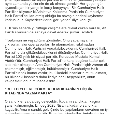
aynı zamanda yüzlerinin de ak olması gerekir. Her geçen gün
siyasallaşan bir yargı ile karşı karşıyayız. Biz Cumhuriyet Halk
Partililer biliyoruz ki Adalet ve Kalkınma Partisi’nin Cumhuriyet
Halk Partisi’ne ilan etmiş olduğu bu savaşın nedeni kaybetme
korkusudur. Kaybedeceklerini görüyorlar" diye konuştu.
CHP'nin sahada yürüttüğü çalışmalara dikkat çeken Karasu, AK
Partili siyasileri de sahaya davet ederek şunları söyledi:
"Toplumun ne yaşadığını görsünler. Onu yapamayanlar
çıkıyorlar, algı operasyonları ile utanmadan, sıkılmadan
Cumhuriyet Halk Partisi’ni yıpratabileceklerini, Cumhuriyet Halk
Partisi’ne diz çöktürebileceklerini düşünüyorlar. Cumhuriyet Halk
Partisi 103 yıllık bir siyasi partidir. Kurucusu Mustafa Kemal
Atatürk’tür. Cumhuriyet Halk Partisi’ne karşı bugüne kadar çok
saldırılar olmuştur. Ama Cumhuriyet Halk Partisi hiçbir zaman diz
çökmemiştir, eğilmemiştir, bükülmemiştir. Cumhuriyet Halk
Partisi’nin tek inancı vardır; bu ülkedeki insanların mutlu olması,
bu ülkedeki insanları daha ileriye nasıl taşıyabiliriz, onun
kavgasıdır, onun mücadelesidir.
"BELEDİYELERE ÇÖKMEK DEMOKRASİNİN HİÇBİR
KİTABINDA YAZMAMAKTA"
O sandık er ya da geç gelecektir. İktidarın sandıktan kaçma
şansı kalmamıştır. En geç 2028 Nisan'a kadar o sandıktan
kaçabilir. Ama o sandık geldiğinde bu yapılanların cevabını en iyi
vatandaşlarımız verecektir. Bursalar, İstanbullar, Antalyalar bu