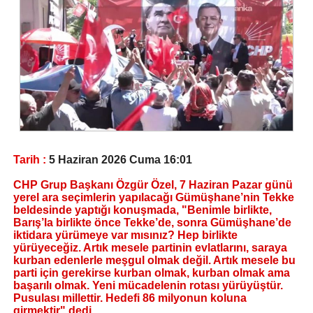
Tarih :
5 Haziran 2026 Cuma 16:01
CHP Grup Başkanı Özgür Özel, 7 Haziran Pazar günü
yerel ara seçimlerin yapılacağı Gümüşhane’nin Tekke
beldesinde yaptığı konuşmada, "Benimle birlikte,
Barış’la birlikte önce Tekke’de, sonra Gümüşhane’de
iktidara yürümeye var mısınız? Hep birlikte
yürüyeceğiz. Artık mesele partinin evlatlarını, saraya
kurban edenlerle meşgul olmak değil. Artık mesele bu
parti için gerekirse kurban olmak, kurban olmak ama
başarılı olmak. Yeni mücadelenin rotası yürüyüştür.
Pusulası millettir. Hedefi 86 milyonun koluna
girmektir" dedi.