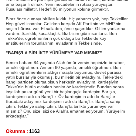
ama başarılı olmak. Yeni mücadelenin rotası yürüyüştür.
Pusulası millettir. Hedefi 86 milyonun koluna girmektir.
Biraz önce cumayı birlikte kıldık. Hiç yabancı yok, hep Tekkeliler.
Hep güzel insanlar. Gelirken karşıda AK Parti'nin ve MHP'nin
seçim bürosu var. El salladım, önce şaşırdılar. Gittim yanlarına
vardım. Sarıldık, kucaklaştık. Biz bizim gibi insanlarız. Ben
Tekke'de, öğretmenlerin çok olduğu bu Tekke’de köy
enstitülerinin torunlarının, evlatlarının Tekke'sinde.
"BARIŞ'LA BİRLİKTE YÜRÜMEYE VAR MISINIZ"
Benim babam 84 yaşında Allah ömür versin hepinizle beraber,
emekli öğretmen. Annem 80 yaşında, emekli öğretmen. Ben
emekli öğretmenlerin aldığı maaşla büyümüş, devlet parasız
yatılı burslarıyla okumuş, bu milletin bir evladıyım. Tekke'deki
hangi partiden olursa olsun herkesin evladıyım, kardeşiyim.
Tekke'nin bütün evlatları benim öz kardeşimdir. Bundan sonra
inşallah pazar günü yeni bir başlangıçla kardeşim Barış'a,
kardeşimin adı da Barış'tır. Öz kardeşimin adı da Barış'tır.
Buradaki adayımız kardeşimin adı da Barış'tır. Barış'a sahip
çıkın. Tekke'ye sahip çıkın. Barış'la birlikte yürümeye var
mısınız? Onu size, sizi de Allah'a emanet ediyorum. Yürüyelim
arkadaşlar."
Okunma :
1163