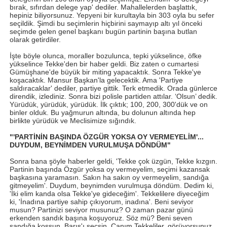
bırak, sıfırdan delege yap' dediler. Mahallelerden başlattık,
hepiniz biliyorsunuz. Yepyeni bir kurultayla bin 303 oyla bu sefer
seçildik. Şimdi bu seçimlerin hiçbirini saymayıp altı yıl önceki
seçimde gelen genel başkanı bugün partinin başına butlan
olarak getirdiler.
İşte böyle olunca, moraller bozulunca, tepki yükselince, öfke
yükselince Tekke'den bir haber geldi. Biz zaten o cumartesi
Gümüşhane'de büyük bir miting yapacaktık. Sonra Tekke'ye
koşacaktık. Mansur Başkan'la gelecektik. Ama 'Partiye
saldıracaklar' dediler, partiye gittik. Terk etmedik. Orada günlerce
direndik, izlediniz. Sonra bizi polisle partiden attılar. ‘Olsun’ dedik.
Yürüdük, yürüdük, yürüdük. İlk çıktık; 100, 200, 300'dük ve on
binler olduk. Bu yağmurun altında, bu dolunun altında hep
birlikte yürüdük ve Meclisimize sığındık.
"'PARTİNİN BAŞINDA ÖZGÜR YOKSA OY VERMEYELİM'...
DUYDUM, BEYNİMDEN VURULMUŞA DÖNDÜM"
Sonra bana şöyle haberler geldi, 'Tekke çok üzgün, Tekke kızgın.
Partinin başında Özgür yoksa oy vermeyelim, seçimi kazansak
başkasına yaramasın. Sakın ha sakın oy vermeyelim, sandığa
gitmeyelim'. Duydum, beynimden vurulmuşa döndüm. Dedim ki,
'İki elim kanda olsa Tekke'ye gideceğim'. Tekkelilere diyeceğim
ki, 'İnadına partiye sahip çıkıyorum, inadına'. Beni seviyor
musun? Partinizi seviyor musunuz? O zaman pazar günü
erkenden sandık başına koşuyoruz. Söz mü? Beni seven
sandığa koşsun, Barış'ı seçsin. Canım Tekkeliler, görüyorsunuz