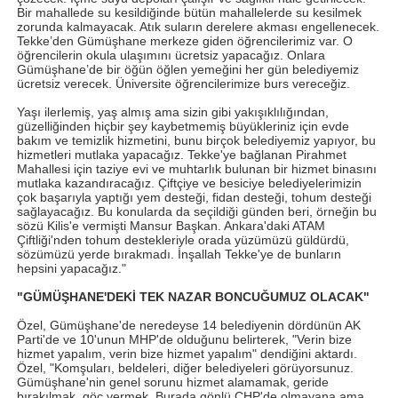
Bir mahallede su kesildiğinde bütün mahallelerde su kesilmek
zorunda kalmayacak. Atık suların derelere akması engellenecek.
Tekke’den Gümüşhane merkeze giden öğrencilerimiz var. O
öğrencilerin okula ulaşımını ücretsiz yapacağız. Onlara
Gümüşhane’de bir öğün öğlen yemeğini her gün belediyemiz
ücretsiz verecek. Üniversite öğrencilerimize burs vereceğiz.
Yaşı ilerlemiş, yaş almış ama sizin gibi yakışıklılığından,
güzelliğinden hiçbir şey kaybetmemiş büyükleriniz için evde
bakım ve temizlik hizmetini, bunu birçok belediyemiz yapıyor, bu
hizmetleri mutlaka yapacağız. Tekke'ye bağlanan Pirahmet
Mahallesi için taziye evi ve muhtarlık bulunan bir hizmet binasını
mutlaka kazandıracağız. Çiftçiye ve besiciye belediyelerimizin
çok başarıyla yaptığı yem desteği, fidan desteği, tohum desteği
sağlayacağız. Bu konularda da seçildiği günden beri, örneğin bu
sözü Kilis'e vermişti Mansur Başkan. Ankara'daki ATAM
Çiftliği'nden tohum destekleriyle orada yüzümüzü güldürdü,
sözümüzü yerde bırakmadı. İnşallah Tekke'ye de bunların
hepsini yapacağız."
"GÜMÜŞHANE'DEKİ TEK NAZAR BONCUĞUMUZ OLACAK"
Özel, Gümüşhane'de neredeyse 14 belediyenin dördünün AK
Parti'de ve 10'unun MHP'de olduğunu belirterek, "Verin bize
hizmet yapalım, verin bize hizmet yapalım" dendiğini aktardı.
Özel, "Komşuları, beldeleri, diğer belediyeleri görüyorsunuz.
Gümüşhane'nin genel sorunu hizmet alamamak, geride
bırakılmak, göç vermek. Burada gönlü CHP'de olmayana ama