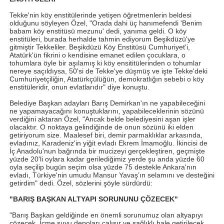
Tekke'nin köy enstitülerinde yetişen öğretmenlerin beldesi
olduğunu söyleyen Özel, "Orada dahi üç hanımefendi 'Benim
babam köy enstitüsü mezunu' dedi, yanıma geldi. O köy
enstitüleri, burada herhalde tahmin ediyorum Beşikdüzü'ye
gitmiştir Tekkeliler. Beşikdüzü Köy Enstitüsü Cumhuriyet'i,
Atatürk'ün fikrini o kendisine emanet edilen çocuklara, o
tohumlara öyle bir aşılamış ki köy ensititülerinden o tohumlar
nereye saçıldıysa, 50'si de Tekke'ye düşmüş ve işte Tekke'deki
Cumhuriyetçiliğin, Atatürkçülüğün, demokratlığın sebebi o köy
enstitüleridir, onun evlatlarıdır" diye konuştu.
Belediye Başkan adayları Barış Demirkan'ın ne yapabileceğini
ne yapamayacağını konuştuklarını, yapabileceklerinin sözünü
verdiğini aktaran Özel, "Ancak belde belediyesini aşan işler
olacaktır. O noktaya gelindiğinde de onun sözünü iki elden
getiriyorum size. Maalesef biri, demir parmaklıklar arkasında,
evladınız, Karadeniz'in yiğit evladı Ekrem İmamoğlu. İkincisi de
İç Anadolu'nun bağrında bir mucizeyi gerçekleştiren, geçmişte
yüzde 20'li oylara kadar gerilediğimiz yerde şu anda yüzde 60
oyla seçilip bugün seçim olsa yüzde 75 destekle Ankara'nın
evladı, Türkiye'nin umudu Mansur Yavaş’ın selamını ve desteğini
getirdim" dedi. Özel, sözlerini şöyle sürdürdü:
"BARIŞ BAŞKAN ALTYAPI SORUNUNU ÇÖZECEK"
"Barış Başkan geldiğinde en önemli sorunumuz olan altyapıyı
çözecek. İçme suyu depoları çalışır ve sağlıklı hale getirilecek.