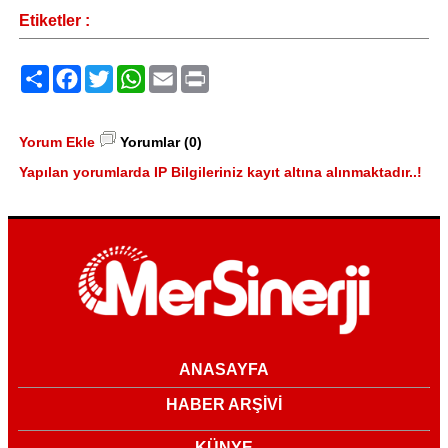
Etiketler :
Paylaş
Facebook
Twitter
WhatsApp
Email
Print
Yorum Ekle
Yorumlar (0)
Yapılan yorumlarda IP Bilgileriniz kayıt altına alınmaktadır..!
ANASAYFA
HABER ARŞİVİ
KÜNYE