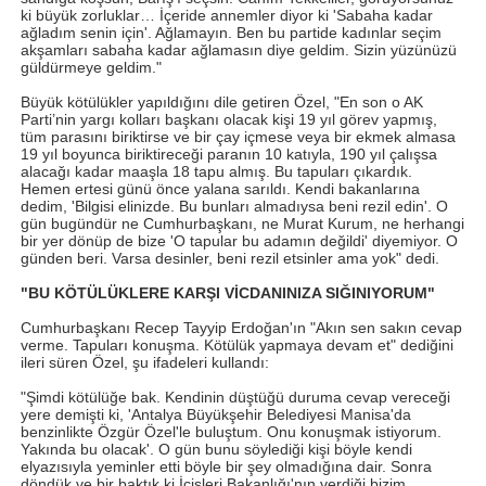
ki büyük zorluklar… İçeride annemler diyor ki 'Sabaha kadar
ağladım senin için'. Ağlamayın. Ben bu partide kadınlar seçim
akşamları sabaha kadar ağlamasın diye geldim. Sizin yüzünüzü
güldürmeye geldim."
Büyük kötülükler yapıldığını dile getiren Özel, "En son o AK
Parti’nin yargı kolları başkanı olacak kişi 19 yıl görev yapmış,
tüm parasını biriktirse ve bir çay içmese veya bir ekmek almasa
19 yıl boyunca biriktireceği paranın 10 katıyla, 190 yıl çalışsa
alacağı kadar maaşla 18 tapu almış. Bu tapuları çıkardık.
Hemen ertesi günü önce yalana sarıldı. Kendi bakanlarına
dedim, 'Bilgisi elinizde. Bu bunları almadıysa beni rezil edin'. O
gün bugündür ne Cumhurbaşkanı, ne Murat Kurum, ne herhangi
bir yer dönüp de bize 'O tapular bu adamın değildi' diyemiyor. O
günden beri. Varsa desinler, beni rezil etsinler ama yok" dedi.
"BU KÖTÜLÜKLERE KARŞI VİCDANINIZA SIĞINIYORUM"
Cumhurbaşkanı Recep Tayyip Erdoğan'ın "Akın sen sakın cevap
verme. Tapuları konuşma. Kötülük yapmaya devam et" dediğini
ileri süren Özel, şu ifadeleri kullandı:
"Şimdi kötülüğe bak. Kendinin düştüğü duruma cevap vereceği
yere demişti ki, 'Antalya Büyükşehir Belediyesi Manisa'da
benzinlikte Özgür Özel'le buluştum. Onu konuşmak istiyorum.
Yakında bu olacak'. O gün bunu söylediği kişi böyle kendi
elyazısıyla yeminler etti böyle bir şey olmadığına dair. Sonra
döndük ve bir baktık ki İçişleri Bakanlığı'nın verdiği bizim