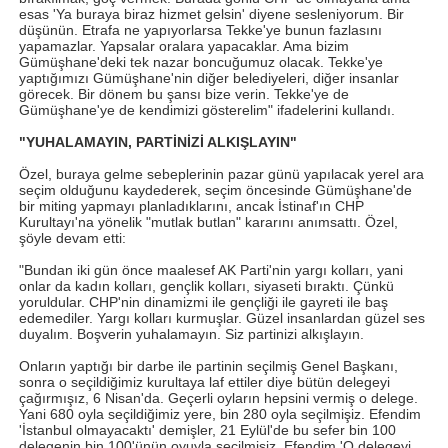
esas 'Ya buraya biraz hizmet gelsin' diyene sesleniyorum. Bir
düşünün. Etrafa ne yapıyorlarsa Tekke'ye bunun fazlasını
yapamazlar. Yapsalar oralara yapacaklar. Ama bizim
Gümüşhane'deki tek nazar boncuğumuz olacak. Tekke'ye
yaptığımızı Gümüşhane'nin diğer belediyeleri, diğer insanlar
görecek. Bir dönem bu şansı bize verin. Tekke'ye de
Gümüşhane'ye de kendimizi gösterelim" ifadelerini kullandı.
"YUHALAMAYIN, PARTİNİZİ ALKIŞLAYIN"
Özel, buraya gelme sebeplerinin pazar günü yapılacak yerel ara
seçim olduğunu kaydederek, seçim öncesinde Gümüşhane'de
bir miting yapmayı planladıklarını, ancak İstinaf'ın CHP
Kurultayı'na yönelik "mutlak butlan" kararını anımsattı. Özel,
şöyle devam etti:
"Bundan iki gün önce maalesef AK Parti'nin yargı kolları, yani
onlar da kadın kolları, gençlik kolları, siyaseti bıraktı. Çünkü
yoruldular. CHP'nin dinamizmi ile gençliği ile gayreti ile baş
edemediler. Yargı kolları kurmuşlar. Güzel insanlardan güzel ses
duyalım. Boşverin yuhalamayın. Siz partinizi alkışlayın.
Onların yaptığı bir darbe ile partinin seçilmiş Genel Başkanı,
sonra o seçildiğimiz kurultaya laf ettiler diye bütün delegeyi
çağırmışız, 6 Nisan'da. Geçerli oyların hepsini vermiş o delege.
Yani 680 oyla seçildiğimiz yere, bin 280 oyla seçilmişiz. Efendim
'İstanbul olmayacaktı' demişler, 21 Eylül'de bu sefer bin 100
delegenin bin 100'ünün oyuyla seçilmişiz. Efendim 'O delegeyi