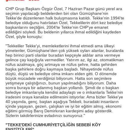
CHP Grup Başkanı Özgür Özel, 7 Haziran Pazar günü yerel ara
seçimin yapılacağı beldelerden biri olan Gümüşhane'nin
Tekke'de düzenlenen halk buluşmasına katıldı. Tekke'nin 1994'te
belediye olduğunu hatırlatan Özel, Tekkelilerin dört kez belediye
başkanlarını seçtiğini, 2004'te Tekke'nin CHP'ye emanet
edildiğini söyledi. Bu beldenin yıllarca ihmal edildiğini kaydeden
Özel, şöyle konuştu:
"Tekkeliler Tekke'yi, memleketlerini ihmal etmedi ama ülkeyi
yönetenler, Gümüşhane'den çok yüksek oyları alanlar, buralarda
hep birinci parti olanlar buradan kepçeyle aldılar ama vermeye
gelince çay kaşığıyla vermediler. Yatırım az, ilgi az, otomatikman
nüfus azalmaya, göç artmaya ve nüfus şehre, hatta şehirden
başka şehirlere doğru kaymaya başladı. Nihayetinde nüfus
düştü, düştü ve belediye olma imkanı elden gitti. O dönemde
büyük mücadele verdiğinizi biliyorum. Hatta son seçimlere
yetişmeye çalıştığınızı, bunun yapılmadığını biliyorum. Daha
sonra buraya bir adanmış başkan yollandı. Şimdi de o başkan
belediye imkanlarıyla kendisi adaylaştı ve o imkanlarla Tekke'nin
iradesini oraya kanalize edilmesini istiyorlar. Ama bizler Tekke'ye
40 yaşında, genç, baştan aşağıya Tekkeli, buradaki insanların
içinde yaşayan, gezen, çalışkan ve iyi bir eğitim almış, ekonomi
eğitimi görmüş Barış Demirkıran kardeşimi aday gösterdik.
Sizlerin takdirlerinize evladınızı sunuyoruz."
"TEKKE'DEKİ CUMHURİYETÇİLİĞİN SEBEBİ KÖY
ENSTİTÜLERİ"