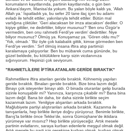
korumaların kayıtlarında, partinin kayıtlarında; o gün ben
Ankara'dayım, Manisa'da yokum. Bu yalan böyle kaldı ya, 'Allah
Allah ya.' İspatladık ya, bu sefer 20 tane ilaç içen bu adamı
evladı ile tehdit ettiler, yakınlarıyla tehdit ettiler. Bütün mal
varlığına çöktüler. 'Geri alacaksan bir imza atacaksın' dediler. O
kişiye gittiler, ne dedirttiler, biliyor musunuz? 'Ben onu Özgür'e
vermedim, ben onu rahmetli Ferdi'ye verdim' dedirttiler. Niye
biliyor musunuz? Ölmüş ya. Konuşamaz ya. 'Gören oldu mu?'
'Yok, olmadı.' 'Biz öyle çok kalabalık gittik, kimse görmeden ben
Ferdi'ye verdim.' Sırf ölmüş insana iftira atıp partimizi
karalamaya çalışıyorlar. Ben bu mübarek cuma gününde, bu
güzel beldede, bu kötülüklere karşı sizin vicdanınıza
sığınıyorum. Hepinizi çok seviyorum.
"RAHMETLİLERE İFTİRA ATANLARI GERİDE BIRAKTIK"
Rahmetlilere iftira atanları geride bıraktık. Köhnemiş yapıları
geride bıraktık. Binaları geride bıraktık. Bize bina lazım değil.
Binayı çok isteyenler binayı aldı. O binada oturanlar gelip burada
sizinle konuşabilir mi? Yanınıza, karşınıza çıkabilir mi? Bana bina
lazım değil. Bana bir daha, bir daha sizinle birlikte seçim
kazanmak lazım. Yenilgiye alışanları arkada bıraktık.
Mağlubiyete partiyi alıştıranları arkada bıraktık. Kazanma ile
tanışanlarla, hep birlikte ileriye doğru yürüyoruz. Benimle birlikte,
Barış'la birlikte önce Tekke'de, sonra Gümüşhane'de iktidara
yürümeye var mısınız? Hep birlikte yürüyeceğiz. Artık mesele
partinin evlatlarını, saraya kurban edenlerle meşgul olmak değil.
Artık mesele bu parti için gerekirse kurban olmak, kurban olmak