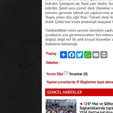
İndirdim. ‘Çamaşırını da’, ‘Nasıl yani’ dedim. ‘
indirdim. ‘Şimdi yere çömel’ dedi. Utananlar 
onurunu, gururunu yıkmak için yapılıyormuş am
‘Başını, arkanı dön, eğil’ filan. ‘Tamam’ dedi. 
olduk. Çünkü ben böyle jinekolojik muayene fil
Tutuklandıktan sonra savcının davetiyle yapı
çocuklarını asla göremeyeceksin. Sen bekarsı
değildi, değil mi? Eh, artık Sosyal Hizmetler 
ifadelerini kullanmıştı.
Paylaş :
Paylaş
Facebook
Twitter
WhatsApp
Email
Print
Etiketler :
Yorum Ekle
Yorumlar (0)
Yapılan yorumlarda IP Bilgileriniz kayıt altına
GÜNCEL HABERLER
CHP Mut ve Silifke
Başkanlıklarında toplu
YENİ Parti’ye katılma 