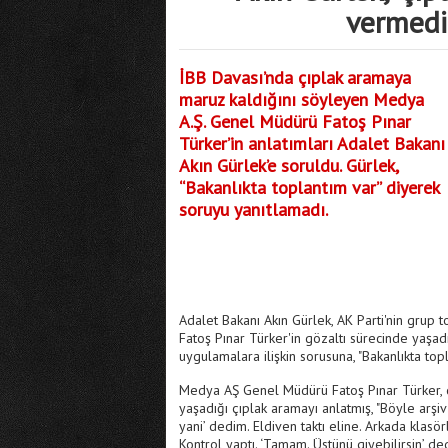
vermedi
İBB Davası’nda çıplak aramaya
maruz kaldığını söyleyen Medya
A.Ş. Genel Müdürü Fatoş Pınar
Türker’in anlatımları Adalet Bakanı
Akın Gürlek’e soruldu. Gürlek,
“Bakanlıkta toplantım var” diyerek
soruyu yanıtlamadı.
Adalet Bakanı Akın Gürlek, AK Parti'nin grup 
Fatoş Pınar Türker'in gözaltı sürecinde yaşadı
uygulamalara ilişkin sorusuna, "Bakanlıkta top
Medya AŞ Genel Müdürü Fatoş Pınar Türker, 
yaşadığı çıplak aramayı anlatmış, "Böyle arşiv
yani’ dedim. Eldiven taktı eline. Arkada klasör
Kontrol yaptı. ‘Tamam. Üstünü giyebilirsin’ dedi