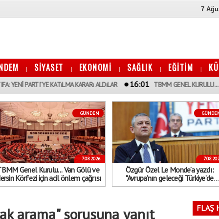
7 Ağu
NDEM
SİYASET
EKONOMİ
SAĞLIK
EĞİTİM
KÜ
|
|
|
|
|
16:01
TI’YE KATıLMA KARARı ALDıLAR
TBMM GENEL KURULU... VAN GÖLÜ VE
GÜNDEM
GÜNDE
7.08.2026
7.08.20
BMM Genel Kurulu... Van Gölü ve
Özgür Özel Le Monde’a yazdı:
rsin Körfezi için acil önlem çağrısı
"Avrupa’nın geleceği Türkiye’de
demokrasinin geleceğinden ayrı
düşünülemez"
FLAŞ 
plak arama" sorusuna yanıt