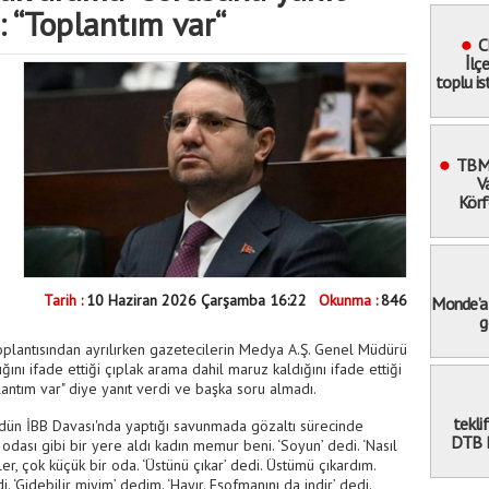
: “Toplantım var“
C
İlç
toplu is
katı
TBMM
V
Körf
Tarih :
10 Haziran 2026 Çarşamba 16:22
Okunma :
846
Monde’a 
g
toplantısından ayrılırken gazetecilerin Medya A.Ş. Genel Müdürü
ğını ifade ettiği çıplak arama dahil maruz kaldığını ifade ettiği
lantım var" diye yanıt verdi ve başka soru almadı.
tekli
dün İBB Davası'nda yaptığı savunmada gözaltı sürecinde
DTB B
 odası gibi bir yere aldı kadın memur beni. ‘Soyun’ dedi. ‘Nasıl
ler, çok küçük bir oda. ‘Üstünü çıkar’ dedi. Üstümü çıkardım.
. ‘Gidebilir miyim’ dedim. ‘Hayır. Eşofmanını da indir’ dedi.