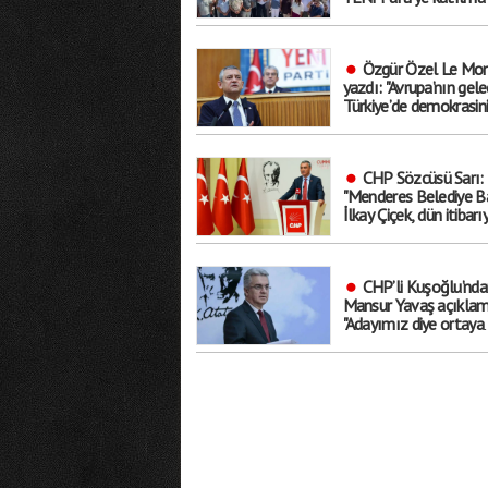
aldılar
Özgür Özel Le Mon
yazdı: "Avrupa’nın gele
Türkiye’de demokrasin
geleceğinden ayrı
düşünülemez"
CHP Sözcüsü Sarı:
"Menderes Belediye B
İlkay Çiçek, dün itibarı
tedbirli olarak ’kesin ih
talebiyle disipline sevk
edilmiştir"
CHP’li Kuşoğlu’nda
Mansur Yavaş açıklam
"Adayımız diye ortaya
çıkartıp yıpratmak
istemiyoruz, halkın
teveccühü devam ede
tabii ki olur"