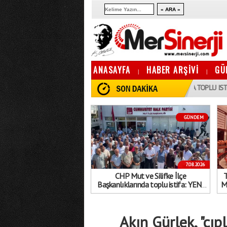
ANASAYFA
HABER ARŞİVİ
GÜ
|
|
16:33
CHP MUT VE SILIFKE İLÇE BAŞKANLıKLARıNDA TOPLU ISTIFA: YENİ PAR
GÜNDEM
7.08.2026
CHP Mut ve Silifke İlçe
T
Başkanlıklarında toplu istifa: YENİ
Me
Parti’ye katılma kararı aldılar
Akın Gürlek, "çı