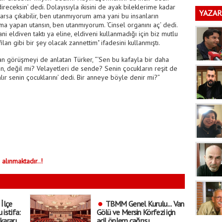
ka
İndireceksin’ dedi. Dolayısıyla ikisini de ayak bileklerime kadar
i
YAZAR
varsa çıkabilir, ben utanmıyorum ama yani bu insanların
a yapan utansın, ben utanmıyorum. ‘Cinsel organını aç’ dedi.
Hani eldiven taktı ya eline, eldiveni kullanmadığı için biz mutlu
an gibi bir şey olacak zannettim" ifadesini kullanmıştı.
lan görüşmeyi de anlatan Türker, “‘Sen bu kafayla bir daha
n, değil mi? Velayetleri de sende? Senin çocukların reşit de
alır senin çocuklarını’ dedi. Bir anneye böyle denir mi?”
 alınmaktadır..!
 İlçe
TBMM Genel Kurulu... Van
 istifa:
Gölü ve Mersin Körfezi için
kararı
acil önlem çağrısı