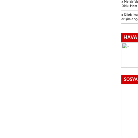
» Mersin’de
Oldu: Hem 
» Dilek İm
erişim eng
SOSYA