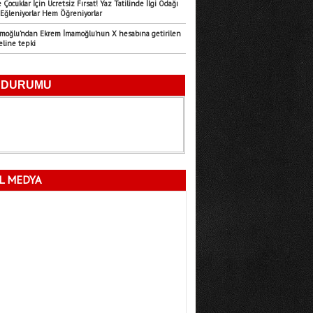
 Çocuklar İçin Ücretsiz Fırsat! Yaz Tatilinde İlgi Odağı
Eğleniyorlar Hem Öğreniyorlar
Emre Türk
amoğlu’ndan Ekrem İmamoğlu’nun X hesabına getirilen
11.07.2026
eline tepki
Mersin’in Sessiz Felaketi
Fatma Lalecan
11.09.2025
Neyin Çivisi
L MEDYA