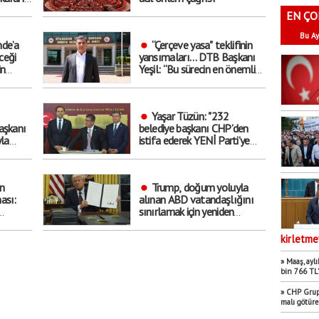
EN ÇO
Bu Ay
de’a
“Çerçeve yasa" teklifinin
ceği
yansımaları… DTB Başkanı
in
Yeşil: “Bu sürecin en önemli
ekonomik kazanımlarından
biri istihdam olacaktır”
Yaşar Tüzün: "232
aşkanı
belediye başkanı CHP’den
yla
istifa ederek YENİ Parti’ye
raç’
katıldı"
n
Trump, doğum yoluyla
ası:
alınan ABD vatandaşlığını
sınırlamak için yeniden
kararnameler imzaladı
kirletme
rse
» Maaş, aylı
bin 766 TL’
» CHP Grup 
malı götür