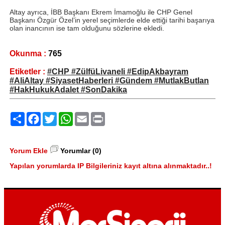
Altay ayrıca, İBB Başkanı Ekrem İmamoğlu ile CHP Genel
Başkanı Özgür Özel’in yerel seçimlerde elde ettiği tarihi başarıya
olan inancının ise tam olduğunu sözlerine ekledi.
Okunma :
765
Etiketler :
#CHP #ZülfüLivaneli #EdipAkbayram
#AliAltay #SiyasetHaberleri #Gündem #MutlakButlan
#HakHukukAdalet #SonDakika
Paylaş
Facebook
Twitter
WhatsApp
Email
Print
Yorum Ekle
Yorumlar (0)
Yapılan yorumlarda IP Bilgileriniz kayıt altına alınmaktadır..!