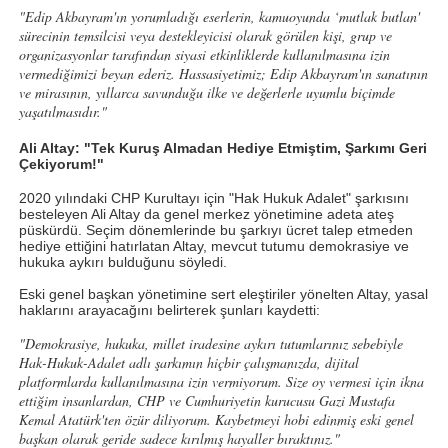
"Edip Akbayram'ın yorumladığı eserlerin, kamuoyunda ‘mutlak butlan'
sürecinin temsilcisi veya destekleyicisi olarak görülen kişi, grup ve
organizasyonlar tarafından siyasi etkinliklerde kullanılmasına izin
vermediğimizi beyan ederiz. Hassasiyetimiz; Edip Akbayram'ın sanatının
ve mirasının, yıllarca savunduğu ilke ve değerlerle uyumlu biçimde
yaşatılmasıdır."
Ali Altay: "Tek Kuruş Almadan Hediye Etmiştim, Şarkımı Geri
Çekiyorum!"
2020 yılındaki CHP Kurultayı için "Hak Hukuk Adalet" şarkısını
besteleyen Ali Altay da genel merkez yönetimine adeta ateş
püskürdü. Seçim dönemlerinde bu şarkıyı ücret talep etmeden
hediye ettiğini hatırlatan Altay, mevcut tutumu demokrasiye ve
hukuka aykırı bulduğunu söyledi.
Eski genel başkan yönetimine sert eleştiriler yönelten Altay, yasal
haklarını arayacağını belirterek şunları kaydetti:
"Demokrasiye, hukuka, millet iradesine aykırı tutumlarınız sebebiyle
Hak-Hukuk-Adalet adlı şarkımın hiçbir çalışmanızda, dijital
platformlarda kullanılmasına izin vermiyorum. Size oy vermesi için ikna
ettiğim insanlardan, CHP ve Cumhuriyetin kurucusu Gazi Mustafa
Kemal Atatürk'ten özür diliyorum. Kaybetmeyi hobi edinmiş eski genel
başkan olarak geride sadece kırılmış hayaller bıraktınız."