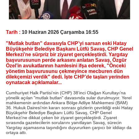
Tarih :
10 Haziran 2026 Çarşamba 16:55
"Mutlak butlan" davasıyla CHP’yi sarsan eski Hatay
Büyükşehir Belediye Başkanı Lütfü Savaş, CHP Genel
Merkezi’ne sürpriz bir ziyaret gerçekleştirdi. Yargıtay
başvurusunun perde arkasını anlatan Savaş, Özgür
Özel’in avukatlarının hamlesini ifşa ederek, "Önceki
yönetim başvurusunu çekmeyince mecburen dün
dilekçemizi verdik" dedi. İşte CHP’de taşları yerinden
oynatacak açıklamalar...
Cumhuriyet Halk Partisi’nin (CHP) 38’inci Olağan Kurultayı’na
yönelik açılan "mutlak butlan" davasında sular durulmuyor. Yerel
mahkemenin ardından Ankara Bölge Adliye Mahkemesi (BAM)
36. Hukuk Dairesi'nin kararı sonrası gözlerin çevrildiği eski Hatay
Büyükşehir Belediye Başkanı Lütfü Savaş, CHP Genel
Merkezi’ne dikkat çeken bir ziyaret gerçekleştirdi. Ziyaret
sırasında gazetecilerin sorularını yanıtlayan Savaş, sürecin
Yargıtay aşamasına taşındığını duyururken çarpıcı bir iddiayı da
ortaya attı.