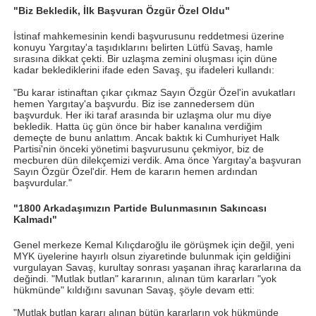
"Biz Bekledik, İlk Başvuran Özgür Özel Oldu"
İstinaf mahkemesinin kendi başvurusunu reddetmesi üzerine
konuyu Yargıtay'a taşıdıklarını belirten Lütfü Savaş, hamle
sırasına dikkat çekti. Bir uzlaşma zemini oluşması için düne
kadar beklediklerini ifade eden Savaş, şu ifadeleri kullandı:
"Bu karar istinaftan çıkar çıkmaz Sayın Özgür Özel'in avukatları
hemen Yargıtay'a başvurdu. Biz ise zannedersem dün
başvurduk. Her iki taraf arasında bir uzlaşma olur mu diye
bekledik. Hatta üç gün önce bir haber kanalına verdiğim
demeçte de bunu anlattım. Ancak baktık ki Cumhuriyet Halk
Partisi'nin önceki yönetimi başvurusunu çekmiyor, biz de
mecburen dün dilekçemizi verdik. Ama önce Yargıtay'a başvuran
Sayın Özgür Özel'dir. Hem de kararın hemen ardından
başvurdular."
"1800 Arkadaşımızın Partide Bulunmasının Sakıncası
Kalmadı"
Genel merkeze Kemal Kılıçdaroğlu ile görüşmek için değil, yeni
MYK üyelerine hayırlı olsun ziyaretinde bulunmak için geldiğini
vurgulayan Savaş, kurultay sonrası yaşanan ihraç kararlarına da
değindi. "Mutlak butlan" kararının, alınan tüm kararları "yok
hükmünde" kıldığını savunan Savaş, şöyle devam etti:
"Mutlak butlan kararı alınan bütün kararların yok hükmünde