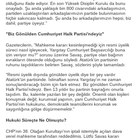
olduğunu ifade ediyor. En son Yüksek Disiplin Kurulu da bunu
onayladı. Şu anda yaklaşık bin 800 civarındaki arkadaşımızın,
partiden uzaklaştırılan arkadaşlarımızın partide bulunmasının
hiçbir sakıncası kalmadı. Şu anda bu arkadaşlarımızın hepsi, biz
dahil, partiye üyeyiz."
"Biz Gönülden Cumhuriyet Halk Partisi'ndeyiz"
Gazetecilerin, "Mahkeme kararı kesinleşmediği için resmi üyelik
süreci nasıl işleyecek, Yargıtay Cumhuriyet Başsavcılığı buna
izin veriyor mu?" sorusu üzerine Savaş, partiye olan bağının
evrakların ötesinde olduğunu söyledi. Atatürk'ün partisinin
ruhunu taşıdıklarını belirten Savaş, sözlerini şöyle tamamladı:
"Resmi üyelik dışında gönülden üyelik diye bir şey vardır
Atatürk'ün partisinde. İstinaftan sonra Yargıtay'ın ne zaman
sonuçlandıracağı bizim için fark etmez. Biz gönülden Cumhuriyet
Halk Partisi'ndeyiz. Ben 13 yıldır bu partinin bayrağını onurla
taşıdım. Bu, kalemle yazılan bir şey değildir. Önemli olan kişileri
konuşmak değil; kurumsal yapının, yani Cumhuriyet Halk
Partisi'nin hukukunu, demokratik teamüllerini korumak ve
saygınlığına gölge düşürmemektir."
Hukuki Süreçte Ne Olmuştu?
CHP'nin 38. Olağan Kurultayı'nın iptali istemiyle açılan dava
yerel mahkeme tarafından reddedilmiş, Lütfü Savaş kararı