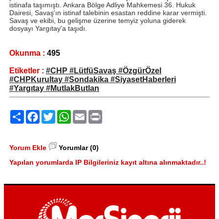
istinafa taşımıştı. Ankara Bölge Adliye Mahkemesi 36. Hukuk
Dairesi, Savaş'ın istinaf talebinin esastan reddine karar vermişti.
Savaş ve ekibi, bu gelişme üzerine temyiz yoluna giderek
dosyayı Yargıtay'a taşıdı.
Okunma :
495
Etiketler :
#CHP #LütfüSavaş #ÖzgürÖzel
#CHPKurultay #Sondakika #SiyasetHaberleri
#Yargıtay #MutlakButlan
Paylaş
Facebook
Twitter
WhatsApp
Email
Print
Yorum Ekle
Yorumlar (0)
Yapılan yorumlarda IP Bilgileriniz kayıt altına alınmaktadır..!