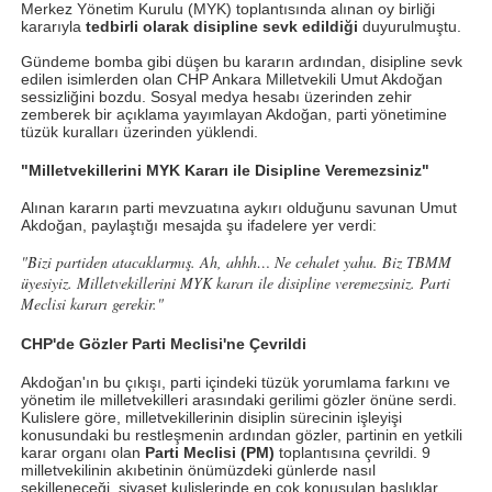
Merkez Yönetim Kurulu (MYK) toplantısında alınan oy birliği
kararıyla
tedbirli olarak disipline sevk edildiği
duyurulmuştu.
Gündeme bomba gibi düşen bu kararın ardından, disipline sevk
edilen isimlerden olan CHP Ankara Milletvekili Umut Akdoğan
sessizliğini bozdu. Sosyal medya hesabı üzerinden zehir
zemberek bir açıklama yayımlayan Akdoğan, parti yönetimine
tüzük kuralları üzerinden yüklendi.
"Milletvekillerini MYK Kararı ile Disipline Veremezsiniz"
Alınan kararın parti mevzuatına aykırı olduğunu savunan Umut
Akdoğan, paylaştığı mesajda şu ifadelere yer verdi:
"Bizi partiden atacaklarmış. Ah, ahhh… Ne cehalet yahu. Biz TBMM
üyesiyiz. Milletvekillerini MYK kararı ile disipline veremezsiniz. Parti
Meclisi kararı gerekir."
CHP'de Gözler Parti Meclisi'ne Çevrildi
Akdoğan'ın bu çıkışı, parti içindeki tüzük yorumlama farkını ve
yönetim ile milletvekilleri arasındaki gerilimi gözler önüne serdi.
Kulislere göre, milletvekillerinin disiplin sürecinin işleyişi
konusundaki bu restleşmenin ardından gözler, partinin en yetkili
karar organı olan
Parti Meclisi (PM)
toplantısına çevrildi. 9
milletvekilinin akıbetinin önümüzdeki günlerde nasıl
şekilleneceği, siyaset kulislerinde en çok konuşulan başlıklar