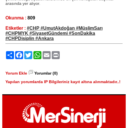
arasında yer alıyor.
Okunma :
809
Etiketler :
#CHP #UmutAkdoğan #MüslimSarı
#CHPMYK #SiyasetGündemi #SonDakika
#CHPDisiplin #Ankara
Paylaş
Facebook
Twitter
WhatsApp
Email
Print
Yorum Ekle
Yorumlar (0)
Yapılan yorumlarda IP Bilgileriniz kayıt altına alınmaktadır..!