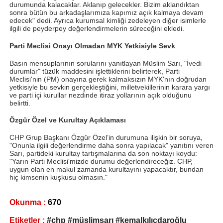
durumunda kalacaklar. Aklanıp gelecekler. Bizim aklandıktan
sonra bütün bu arkadaşlarımıza kapımız açık kalmaya devam
edecek" dedi. Ayrıca kurumsal kimliği zedeleyen diğer isimlerle
ilgili de peyderpey değerlendirmelerin süreceğini ekledi.
Parti Meclisi Onayı Olmadan MYK Yetkisiyle Sevk
Basın mensuplarının sorularını yanıtlayan Müslim Sarı, "İvedi
durumlar" tüzük maddesini işlettiklerini belirterek, Parti
Meclisi'nin (PM) onayına gerek kalmaksızın MYK'nın doğrudan
yetkisiyle bu sevkin gerçekleştiğini, milletvekillerinin karara yargı
ve parti içi kurullar nezdinde itiraz yollarının açık olduğunu
belirtti.
Özgür Özel ve Kurultay Açıklaması
CHP Grup Başkanı Özgür Özel’in durumuna ilişkin bir soruya,
"Onunla ilgili değerlendirme daha sonra yapılacak" yanıtını veren
Sarı, partideki kurultay tartışmalarına da son noktayı koydu:
"Yarın Parti Meclisi'mizde durumu değerlendireceğiz. CHP,
uygun olan en makul zamanda kurultayını yapacaktır, bundan
hiç kimsenin kuşkusu olmasın."
Okunma :
670
Etiketler :
#chp #müslimsarı #kemalkılıçdaroğlu