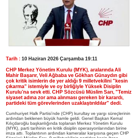
Tarih :
10 Haziran 2026 Çarşamba 19:11
CHP Merkez Yönetim Kurulu (MYK), aralarında Ali
Mahir Başarır, Veli Ağbaba ve Gökhan Günaydın gibi
çok kritik isimlerin de yer aldığı 9 milletvekilini "kesin
çıkarma" istemiyle ve oy birliğiyle Yüksek Disiplin
Kurulu’na sevk etti. CHP Sözcüsü Müslim Sarı, "Temiz
siyaset adına zor ama alınması gereken bir karardı,
partideki tüm görevlerinden uzaklaştırıldılar" dedi.
Cumhuriyet Halk Partisi’nde (CHP) kurultay ve yargı süreçlerinin
ardından beklenen büyük hamle geldi. Genel Başkan Kemal
Kılıçdaroğlu başkanlığında toplanan Merkez Yönetim Kurulu
(MYK), parti tarihinin en kritik disiplin operasyonlarından birine
imza attı. Toplantının ardından kameralar karşısına geçen CHP
Sözcüsü Müslim Sarı, 9 milletvekilinin partiden kesin ihraç