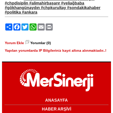
#chpdisiplin #alimahirbaşarır #veliağbaba
#gökhangünaydın #chpkurultay #sondakikahaber
#politika #ankara
Paylaş
Facebook
Twitter
WhatsApp
Email
Print
Yorum Ekle
Yorumlar (0)
Yapılan yorumlarda IP Bilgileriniz kayıt altına alınmaktadır..!
ANASAYFA
HABER ARŞİVİ