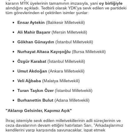
kararın MYK üyelerinin tamamının imzasıyla, yani
oy birliğiyle
alındığını açıkladı. Tedbirli olarak YDK'ya sevk edilen ve partideki
tüm görevlerinden el çektirilen isimler şunlar:
Ensar Aytekin
(Balıkesir Milletvekili)
Ali Mahir Başarır
(Mersin Milletvekili)
Gökhan Günaydın
(İstanbul Milletvekili)
Nurhayat Altaca Kayışoğlu
(Bursa Milletvekili)
Özgür Karabat
(İstanbul Milletvekili)
Umut Akdoğan
(Ankara Milletvekili)
Veli Ağbaba
(Malatya Milletvekili)
Turan Taşkın Özer
(İstanbul Milletvekili)
Burhanettin Bulut
(Adana Milletvekili)
"Aklanıp Gelsinler, Kapımız Açık"
İhraç istemiyle sevk edilen milletvekillerinin adli süreçlerinin ve
ceza davalarının devam ettiğini hatırlatan Sarı, "Arkadaşlarımız
kendilerini yargı karşısında savunacaklar, ispat etmek