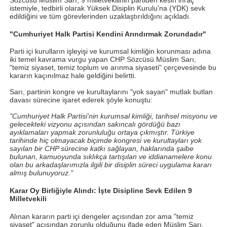
istemiyle, tedbirli olarak Yüksek Disiplin Kurulu'na (YDK) sevk
edildiğini ve tüm görevlerinden uzaklaştırıldığını açıkladı.
"Cumhuriyet Halk Partisi Kendini Arındırmak Zorundadır"
Parti içi kurulların işleyişi ve kurumsal kimliğin korunması adına
iki temel kavrama vurgu yapan CHP Sözcüsü Müslim Sarı,
"temiz siyaset, temiz toplum ve arınma siyaseti" çerçevesinde bu
kararın kaçınılmaz hale geldiğini belirtti.
Sarı, partinin kongre ve kurultaylarını "yok sayan" mutlak butlan
davası sürecine işaret ederek şöyle konuştu:
"Cumhuriyet Halk Partisi'nin kurumsal kimliği, tarihsel misyonu ve
gelecekteki vizyonu açısından sakıncalı gördüğü bazı
ayıklamaları yapmak zorunluluğu ortaya çıkmıştır. Türkiye
tarihinde hiç olmayacak biçimde kongresi ve kurultayları yok
sayılan bir CHP sürecine katkı sağlayan, haklarında şaibe
bulunan, kamuoyunda sıklıkça tartışılan ve iddianamelere konu
olan bu arkadaşlarımızla ilgili bir disiplin süreci uygulama kararı
almış bulunuyoruz."
Karar Oy Birliğiyle Alındı: İşte Disipline Sevk Edilen 9
Milletvekili
Alınan kararın parti içi dengeler açısından zor ama "temiz
siyaset" açısından zorunlu olduğunu ifade eden Müslim Sarı,