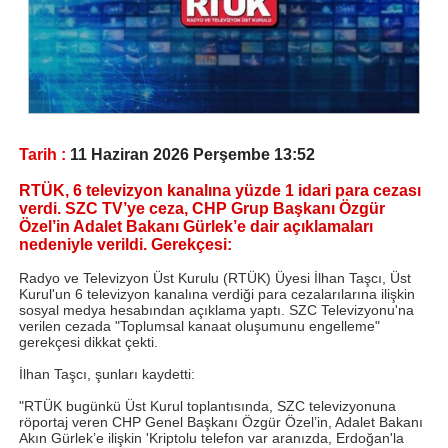
Tarih :
11 Haziran 2026 Perşembe 13:52
RTÜK, 6 televizyon kanalına yüzde 1 idari para cezası
verdi. SZC TV’ye ceza, CHP Grup Başkanı Özgür
Özel’in Adalet Bakanı Gürlek’e dair açıklamaları
nedeniyle verildi. Gerekçesi:
Radyo ve Televizyon Üst Kurulu (RTÜK) Üyesi İlhan Taşcı, Üst
Kurul'un 6 televizyon kanalına verdiği para cezalarılarına ilişkin
sosyal medya hesabından açıklama yaptı. SZC Televizyonu'na
verilen cezada "Toplumsal kanaat oluşumunu engelleme"
gerekçesi dikkat çekti.
İlhan Taşcı, şunları kaydetti:
"RTÜK bugünkü Üst Kurul toplantısında, SZC televizyonuna
röportaj veren CHP Genel Başkanı Özgür Özel’in, Adalet Bakanı
Akın Gürlek’e ilişkin 'Kriptolu telefon var aranızda, Erdoğan'la