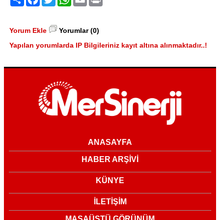
Yorum Ekle
Yorumlar (0)
Yapılan yorumlarda IP Bilgileriniz kayıt altına alınmaktadır..!
ANASAYFA
HABER ARŞİVİ
KÜNYE
İLETİŞİM
MASAÜSTÜ GÖRÜNÜM