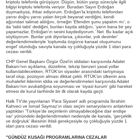
kriptolu telefonla görüşüyor. Düşün, bütün yargı süreciyle ilgili
bilgiyi kriptolu telefonla veriyor. Buradan Sayın Erdoğan
duymadıysa, ihbar ediyorum. Erdoğan'la kriptolu telefondan
yarısı doğru yarısı yalan birçok beyanat verdiğini, kendi
ağzından talimat aldığını, örneğin ‘Efendim şunu yapalım mı’; o
da 'tabii tabii' dediğini, bunları kayda aldığını, ‘yarın bana bir şey
yapamazlar, Erdoğan'ın sesini kaydediyorum.’ Net. Bu kadar açık
söylüyorum. Bunlar yok diyorlarsa, çıksınlar, yok desinler'
değerlendirmeleriyle 'toplumda özgürce kanaat oluşumunu
engel' olunduğu savıyla kanala oy çokluğuyla yüzde 1 idari para
cezası verildi.
CHP Genel Başkanı Özgür Özel’in iddiaları karşısında Adalet
Bakanı’nın açıklama, düzeltme, tekzip benzeri yasal yollar
kullanılabilecekken, RTÜK’ün siyasiler arasındaki tartışmaya
taraf olup, pozisyon alması dikkat çekti. RTÜK’ün ülkenin ana
muhalefet liderinin iddia ve değerlendirmeleri karşısında Adalet
Bakanı’nın avukatlığına soyunması ve 'siyasi kurum' gibi hareket
etmesi de kurul tarihinde bir ilk olarak kayda geçti.
Halk TV’de yayınlanan 'Para Siyaset' adlı programda İbrahim
Kahveci ve İsmail Saymaz’ın olası seçim senaryolarını anlatırken
yaptıkları 'Türkiye’de seçimlerin olmayabileceğine dair endişe
var' yönündeki değerlendirmeleri nedeniyle de kanala, 'gerçeklik
ve doğruluk' ilkesinin ihlali gerekçesiyle oy çokluğuyla yüzde 1
idari para cezası verildi.
"GÜNDÜZ KUŞAĞI PROGRAMLARINA CEZALAR