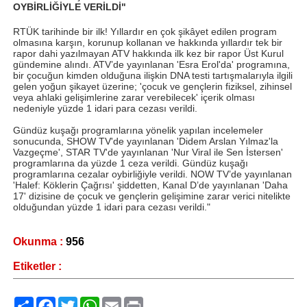
OYBİRLİĞİYLE VERİLDİ"
RTÜK tarihinde bir ilk! Yıllardır en çok şikâyet edilen program
olmasına karşın, korunup kollanan ve hakkında yıllardır tek bir
rapor dahi yazılmayan ATV hakkında ilk kez bir rapor Üst Kurul
gündemine alındı. ATV’de yayınlanan 'Esra Erol'da' programına,
bir çocuğun kimden olduğuna ilişkin DNA testi tartışmalarıyla ilgili
gelen yoğun şikayet üzerine; 'çocuk ve gençlerin fiziksel, zihinsel
veya ahlaki gelişimlerine zarar verebilecek' içerik olması
nedeniyle yüzde 1 idari para cezası verildi.
Gündüz kuşağı programlarına yönelik yapılan incelemeler
sonucunda, SHOW TV'de yayınlanan 'Didem Arslan Yılmaz'la
Vazgeçme', STAR TV'de yayınlanan 'Nur Viral ile Sen İstersen'
programlarına da yüzde 1 ceza verildi. Gündüz kuşağı
programlarına cezalar oybirliğiyle verildi. NOW TV’de yayınlanan
'Halef: Köklerin Çağrısı' şiddetten, Kanal D’de yayınlanan 'Daha
17' dizisine de çocuk ve gençlerin gelişimine zarar verici nitelikte
olduğundan yüzde 1 idari para cezası verildi."
Okunma :
956
Etiketler :
Paylaş
Facebook
Twitter
WhatsApp
Email
Print