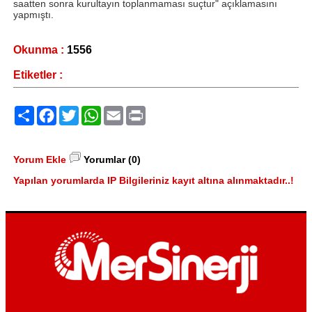
saatten sonra kurultayın toplanmaması suçtur" açıklamasını
yapmıştı.
Okunma :
1556
Etiketler :
Paylaş
Facebook
Twitter
WhatsApp
Email
Print
Yorum Ekle
Yorumlar (0)
Yapılan yorumlarda IP Bilgileriniz kayıt altına alınmaktadır..!