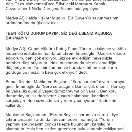
Ağır Ceza Mahkemesi’nce Silivri’deki Marmara Kapalı
Cezaevi’nin 1 No’lu Duruşma Salonu’nda yapılıyor.
Medya AŞ Halkla İlişkiler Müdürü Elif Güven’in savunmasının
ardından İmamoğlu söz aldı.
"BEN KÖTÜ DURUMDAYIM, SİZ DEĞİLSENİZ KUSURA
BAKMAYIN"
Medya A.Ş. Genel Müdürü Fatoş Pınar Türker’in işkence ve kötü
muamele iddialarını hatırlatan Ekrem İmamoğlu, "Üzülerek ifade
ediyorum, beni çok etkiliyor. Sizi de etkilediğini heyetinizle
beraber düşünüyorum. İddia makamını da hiç etkilemediğini
düşünüyorum. Yani bir kadının ve buradaki bütün kadınların
gördüğü bu mezalim beni çok etkiliyor" dedi.
Bunun üzerine Mahkeme Başkanı, “Soru soralım” diyerek araya
girdi. İmamoğlu da "Soru soracağım. Bunlar çok önemli. Her şey
bir yana, iki gündür yaşadığımız travma bir yana... Ben kötü
durumdayım, siz değilseniz kusura bakmayın, kendinizi
sorgulayın. Ben sizin adınıza yorum yapmıyorum” ifadelerini
kullandı.
Mahkeme Başkanının, “Ekrem Bey, siz sorunuzu sorun” diye
tekrarlamasının ardından devam eden İmamoğlu, "Yorum
yapmak zorundayım çünkü talepte bulundum, karşılığını
alamadım. Hala ben sizden gerçekten hukuki hamle bekliyorum”