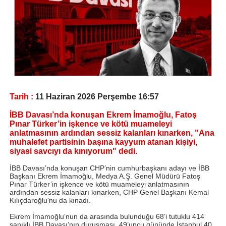
Tarih :
11 Haziran 2026 Perşembe 16:57
İBB Davası’nda konuşan Ekrem İmamoğlu, Fatoş
Pınar Türker’in işkence ve kötü muameleyi
anlatmasının ardından sessiz kalanları kınarken, "Ana
muhalefet partisinin başına kayyum atanan kişiyi,
siyasi savcıyı da kınıyorum" dedi.
İBB Davası’nda konuşan CHP’nin cumhurbaşkanı adayı ve İBB
Başkanı Ekrem İmamoğlu, Medya A.Ş. Genel Müdürü Fatoş
Pınar Türker’in işkence ve kötü muameleyi anlatmasının
ardından sessiz kalanları kınarken, CHP Genel Başkanı Kemal
Kılıçdaroğlu'nu da kınadı.
Ekrem İmamoğlu’nun da arasında bulunduğu 68’i tutuklu 414
sanıklı İBB Davası’nın duruşması, 49’uncu gününde İstanbul 40.