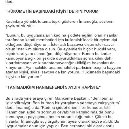
dedi.
"HÜKÜMETİN BAŞINDAKİ KİŞİYİ DE KINIYORUM"
Kadınlara yönelik tutuma tepki gösteren İmamoğlu, sözlerini
şöyle sürdürdü:
"Bunun, bu uygulamaların kadına şiddete eğilimi olan insanlar
tarafından kendi menfaatleri için kullanılabilecek bir eylem tipi
olduğunu düşünüyorum. İster adı başsavcı olsun ister savcı
olsun ister kim olursa olsun. Bu eylemlerin hiçbir hukuki yanı,
hiçbir idari yanı olmadığını düşünüyorum. Bunun bu kadar
kamuoyuna açık bir şekilde duyurulduktan sonra kılını dahi
kıpırdatmayan ve kıpırdatamayacağını bildiğim bakanları da
kınıyorum. Aynı şekilde ana muhalefet partisinin başına kayyum
atanan kişiyi, siyasi savcıyı da kınıyorum. Hükümetin başındaki
kişiyi de kınıyorum.”
“TANIMADIĞIM HANIMEFENDİ 5 AYDIR HAPİSTE”
Bu sırada yine araya giren Mahkeme Başkanı, “Beni bunlar
ilgilendirmiyor. Ben burada bir yargılama yapmaya çalışıyorum”
dedi. İmamoğlu da “Kadına şiddet önemli bir konudur. Elif
Hanım’dan aldığım sorunun cevabının karşılığında da bunu
kamuoyuna paylaşmak benim sorumluluğumdur. Çünkü bu
insanlar İmamoğlu suç örgütünün üyesi olarak hapse atıldı. Bu
uygulamalar onun için yapıldı. Ben herhangi biri olarak soru