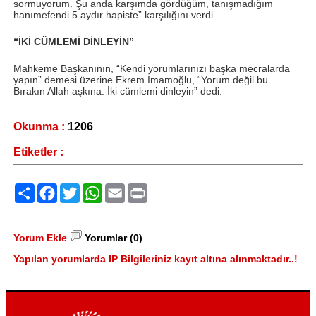
sormuyorum. Şu anda karşımda gördüğüm, tanışmadığım
hanımefendi 5 aydır hapiste” karşılığını verdi.
“İKİ CÜMLEMİ DİNLEYİN”
Mahkeme Başkanının, “Kendi yorumlarınızı başka mecralarda
yapın” demesi üzerine Ekrem İmamoğlu, “Yorum değil bu.
Bırakın Allah aşkına. İki cümlemi dinleyin” dedi.
Okunma :
1206
Etiketler :
Paylaş
Facebook
Twitter
WhatsApp
Email
Print
Yorum Ekle
Yorumlar (0)
Yapılan yorumlarda IP Bilgileriniz kayıt altına alınmaktadır..!