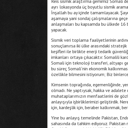
Reis sismik araştırma gemimiz Somali den
ayrı lokasyonda üç boyutlu sismik arama f
İnşallah bu ay içinde tamamlayacak. Şaye
aşamaya yani sondaj çalışmalarına geçe
anlaşmaları bu kapsamda bu ülkede 16 bi
yapacak.
Sismik veri toplama faaliyetlerinin ardı
sonuçlanırsa iki ülke arasındaki stratejik 
keşifleri ile birlikte enerji tedarik güven
imkanları ortaya çıkacaktır. Somalili kar
Somali için teknoloji transferi, altyapı 
bu süreç Somali`nin ekonomik kalkınması
özellikle bilmesini istiyorum; Biz binlerc
Kimsenin toprağında, egemenliğinde, ye
olmadı. Ne yaptıysak, hakka ve adalete u
muhataplarımızın menfaatlerini de gözl
anlayışıyla işbirliklerimizi geliştirdik.
için, kardeşlik için, beraber kalkınmak, b
Yine bu anlayış temelinde Pakistan, Endon
sahasında da tahkim ediyoruz. Pakistan mi