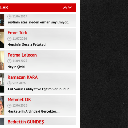
11.06.2017
LAR
Zeytinin atası neden orman sayılmıyor..
Emre Türk
11.07.2026
Mersin’in Sessiz Felaketi
Fatma Lalecan
11.09.2025
Neyin Çivisi
Ramazan KARA
5.08.2026
Asıl Sorun Ciddiyet ve Eğitim Sorunudur
Mehmet OK
12.06.2026
Maskelerin Ardındaki Gerçekler….
Bedrettin GÜNDEŞ
29.09.2025
İktidar muhalefeti devre dışı bırakarak yeni
bir rejim mi, inşa ediyor?