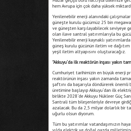
Hazar geçişli boru hattıyla ülkemize get
hem Avrupa için çok daha yüksek miktar
Yenilenebilir enerji alanındaki çalışmal
güneşte kurulu gücümüz 25 bin megawatı 
ve güneşten karşılayabilecek seviyeye ge
olan ilave santral yatırımlarıyla bu gü
Yenilenebilir enerji kaynaklı yatırımlard
güneş kurulu gücünün iletim ve dağıtım s
yeşil iletim altyapısını oluşturacağız.
"Akkuyu`da ilk reaktörün inşası yakın 
Cumhuriyet tarihimizin en büyük enerji pr
reaktörünün inşası yakın zamanda tamamla
şaftını da başarıyla döndürerek önemli 
üretimine başlayıp Akkuyu`dan ilk elektr
birlikte 2028`de Akkuyu Nükleer Güç San
Santrali tüm bileşenleriyle devreye gird
azalacak. Bu da 2,5 milyar dolarlık bir t
uğurlu olsun diyorum.
Tüm bu yatırımlar vatandaşımızın haya
yılda elektrik ve doğal gazda milletimiz