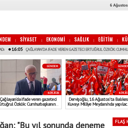
6 Ağustos
NDEM
SİYASET
EKONOMİ
SAĞLIK
EĞİTİM
KÜ
|
|
|
|
|
AĞLAYAN’DA IFADE VEREN GAZETECI ERTUĞRUL ÖZKÖK: CUMHURBAŞKANıNA HAKA
GÜNDEM
GÜNDE
6.08.2026
6.08.20
Çağlayan’da ifade veren gazeteci
Dervişoğlu, 16 Ağustos’ta Balıkes
Ertuğrul Özkök: Cumhurbaşkanına
Kuvayı Milliye Meydanı’nda yapılac
hakaret, asla aklımın ucundan dahi
"Bayrak kaldırıyorum" mitinge
geçmeyecek bir şey
çağrıda bulundu
FLAŞ 
ğan: "Bu yıl sonunda deneme