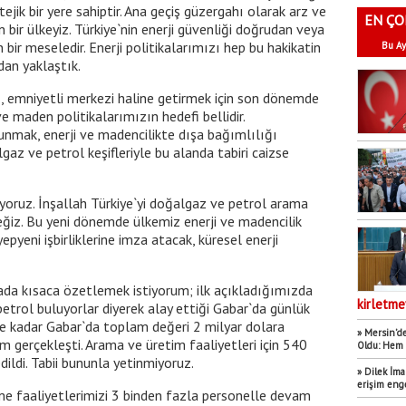
tejik bir yere sahiptir. Ana geçiş güzergahı olarak arz ve
EN ÇO
 bir ülkeyiz. Türkiye`nin enerji güvenliği doğrudan veya
 bir meseledir. Enerji politikalarımızı hep bu hakikatin
Bu Ay
dan yaklaştık.
nı, emniyetli merkezi haline getirmek için son dönemde
ve maden politikalarımızın hedefi bellidir.
unmak, enerji ve madencilikte dışa bağımlılığı
az ve petrol keşifleriyle bu alanda tabiri caizse
ıyoruz. İnşallah Türkiye`yi doğalgaz ve petrol arama
ceğiz. Bu yeni dönemde ülkemiz enerji ve madencilik
pyeni işbirliklerine imza atacak, küresel enerji
rada kısaca özetlemek istiyorum; ilk açıkladığımızda
kirletme
petrol buluyorlar diyerek alay ettiği Gabar`da günlük
ne kadar Gabar`da toplam değeri 2 milyar dolara
» Mersin’de
m gerçekleşti. Arama ve üretim faaliyetleri için 540
Oldu: Hem 
ildi. Tabii bununla yetinmiyoruz.
» Dilek İm
erişim eng
rme faaliyetlerimizi 3 binden fazla personelle devam