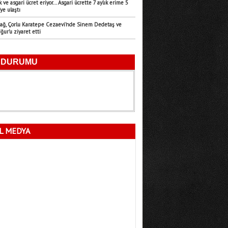
k ve asgari ücret eriyor... Asgari ücrette 7 aylık erime 5
ye ulaştı
Emre Türk
ağ, Çorlu Karatepe Cezaevi’nde Sinem Dedetaş ve
11.07.2026
ur’u ziyaret etti
Mersin’in Sessiz Felaketi
Fatma Lalecan
11.09.2025
Neyin Çivisi
L MEDYA