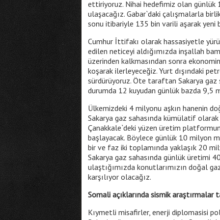
ettiriyoruz. Nihai hedefimiz olan günlük 1
ulaşacağız. Gabar`daki çalışmalarla birl
sonu itibariyle 135 bin varili aşarak yeni b
Cumhur İttifakı olarak hassasiyetle yü
edilen neticeyi aldığımızda inşallah bam
üzerinden kalkmasından sonra ekonominin
koşarak ilerleyeceğiz. Yurt dışındaki pet
sürdürüyoruz. Öte taraftan Sakarya gaz 
durumda 12 kuyudan günlük bazda 9,5 m
Ülkemizdeki 4 milyonu aşkın hanenin doğa
Sakarya gaz sahasında kümülatif olarak 
Çanakkale`deki yüzen üretim platformu
başlayacak. Böylece günlük 10 milyon me
bir ve faz iki toplamında yaklaşık 20 m
Sakarya gaz sahasında günlük üretimi 4
ulaştığımızda konutlarımızın doğal gaz
karşılıyor olacağız.
Somali açıklarında sismik araştırmala
Kıymetli misafirler, enerji diplomasisi po