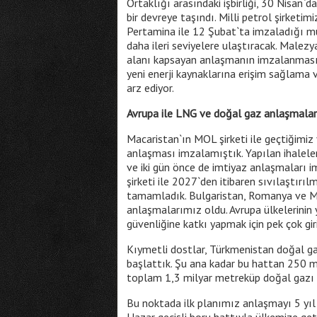
Ortaklığı arasındaki işbirliği, 30 Nisan`d
bir devreye taşındı. Milli petrol şirketim
Pertamina ile 12 Şubat`ta imzaladığı mu
daha ileri seviyelere ulaştıracak. Malezya
alanı kapsayan anlaşmanın imzalanması 
yeni enerji kaynaklarına erişim sağlama
arz ediyor.
Avrupa ile LNG ve doğal gaz anlaşmalar
Macaristan`ın MOL şirketi ile geçtiğimiz 
anlaşması imzalamıştık. Yapılan ihaleler
ve iki gün önce de imtiyaz anlaşmaları im
şirketi ile 2027`den itibaren sıvılaştırı
tamamladık. Bulgaristan, Romanya ve Mac
anlaşmalarımız oldu. Avrupa ülkelerinin y
güvenliğine katkı yapmak için pek çok gi
Kıymetli dostlar, Türkmenistan doğal gazı
başlattık. Şu ana kadar bu hattan 250 mi
toplam 1,3 milyar metreküp doğal gazı 
Bu noktada ilk planımız anlaşmayı 5 yıl