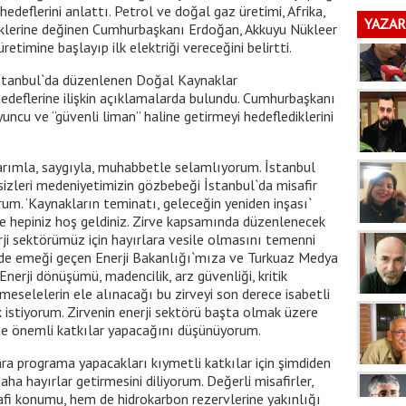
hedeflerini anlattı. Petrol ve doğal gaz üretimi, Afrika,
YAZAR
rliklerine değinen Cumhurbaşkanı Erdoğan, Akkuyu Nükleer
etimine başlayıp ilk elektriği vereceğini belirtti.
stanbul`da düzenlenen Doğal Kaynaklar
 hedeflerine ilişkin açıklamalarda bulundu. Cumhurbaşkanı
yuncu ve “güvenli liman” haline getirmeyi hedeflediklerini
gularımla, saygıyla, muhabbetle selamlıyorum. İstanbul
izleri medeniyetimizin gözbebeği İstanbul`da misafir
. ‘Kaynakların teminatı, geleceğin yeniden inşası`
e hepiniz hoş geldiniz. Zirve kapsamında düzenlenecek
ji sektörümüz için hayırlara vesile olmasını temenni
nde emeği geçen Enerji Bakanlığı`mıza ve Turkuaz Medya
erji dönüşümü, madencilik, arz güvenliği, kritik
meselelerin ele alınacağı bu zirveyi son derece isabetli
istiyorum. Zirvenin enerji sektörü başta olmak üzere
erine önemli katkılar yapacağını düşünüyorum.
ara programa yapacakları kıymetli katkılar için şimdiden
aha hayırlar getirmesini diliyorum. Değerli misafirler,
fi konumu, hem de hidrokarbon rezervlerine yakınlığı