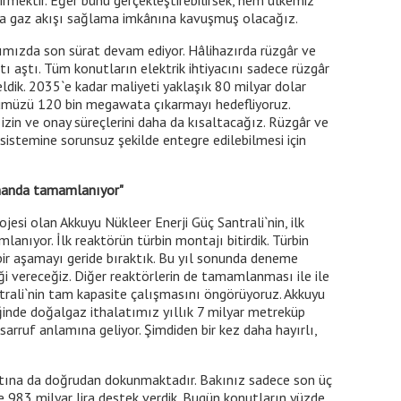
irmektir. Eğer bunu gerçekleştirebilirsek, hem ülkemiz
da gaz akışı sağlama imkânına kavuşmuş olacağız.
arımızda son sürat devam ediyor. Hâlihazırda rüzgâr ve
aştı. Tüm konutların elektrik ihtiyacını sadece rüzgâr
ldik. 2035`e kadar maliyeti yaklaşık 80 milyar dolar
cümüzü 120 bin megawata çıkarmayı hedefliyoruz.
a izin ve onay süreçlerini daha da kısaltacağız. Rüzgâr ve
istemine sorunsuz şekilde entegre edilebilmesi için
tamanda tamamlanıyor"
ojesi olan Akkuyu Nükleer Enerji Güç Santrali`nin, ilk
nıyor. İlk reaktörün türbin montajı bitirdik. Türbin
bir aşamayı geride bıraktık. Bu yıl sonunda deneme
iği vereceğiz. Diğer reaktörlerin de tamamlanması ile ile
trali`nin tam kapasite çalışmasını öngörüyoruz. Akkuyu
iğinde doğalgaz ithalatımız yıllık 7 milyar metreküp
asarruf anlamına geliyor. Şimdiden bir kez daha hayırlı,
tına da doğrudan dokunmaktadır. Bakınız sadece son üç
e 983 milyar lira destek verdik. Bugün konutların yüzde