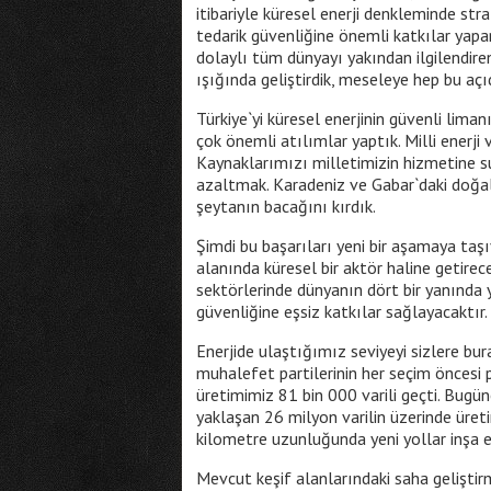
itibariyle küresel enerji denkleminde stra
tedarik güvenliğine önemli katkılar yapan
dolaylı tüm dünyayı yakından ilgilendiren
ışığında geliştirdik, meseleye hep bu açı
Türkiye`yi küresel enerjinin güvenli lima
çok önemli atılımlar yaptık. Milli enerji 
Kaynaklarımızı milletimizin hizmetine s
azaltmak. Karadeniz ve Gabar`daki doğalg
şeytanın bacağını kırdık.
Şimdi bu başarıları yeni bir aşamaya taş
alanında küresel bir aktör haline getire
sektörlerinde dünyanın dört bir yanında ye
güvenliğine eşsiz katkılar sağlayacaktır.
Enerjide ulaştığımız seviyeyi sizlere bu
muhalefet partilerinin her seçim öncesi 
üretimimiz 81 bin 000 varili geçti. Bugü
yaklaşan 26 milyon varilin üzerinde üreti
kilometre uzunluğunda yeni yollar inşa ed
Mevcut keşif alanlarındaki saha gelişti