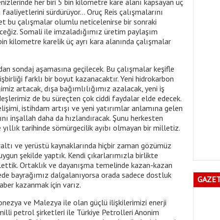
izlerinde her biri 5 bin kilometre kare alanı kapsayan üç
aaliyetlerini sürdürüyor... Oruç Reis çalışmalarını
t bu çalışmalar olumlu neticelenirse bir sonraki
ceğiz. Somali ile imzaladığımız üretim paylaşım
n kilometre karelik üç ayrı kara alanında çalışmalar
ndan sondaj aşamasına geçilecek. Bu çalışmalar keşifle
işbirliği farklı bir boyut kazanacaktır. Yeni hidrokarbon
liğimiz artacak, dışa bağımlılığımız azalacak, yeni iş
deşlerimiz de bu süreçten çok ciddi faydalar elde edecek.
gelişimi, istihdam artışı ve yeni yatırımlar anlamına gelen
nı inşallah daha da hızlandıracak. Şunu herkesten
e yıllık tarihinde sömürgecilik ayıbı olmayan bir milletiz.
raltı ve yerüstü kaynaklarında hiçbir zaman gözümüz
ygun şekilde yaptık. Kendi çıkarlarımızla birlikte
ettik. Ortaklık ve dayanışma temelinde kazan-kazan
 Nerede bayrağımız dalgalanıyorsa orada sadece dostluk
GAZET
eraber kazanmak için varız.
ezya ve Malezya ile olan güçlü ilişkilerimizi enerji
lli petrol şirketleri ile Türkiye Petrolleri Anonim