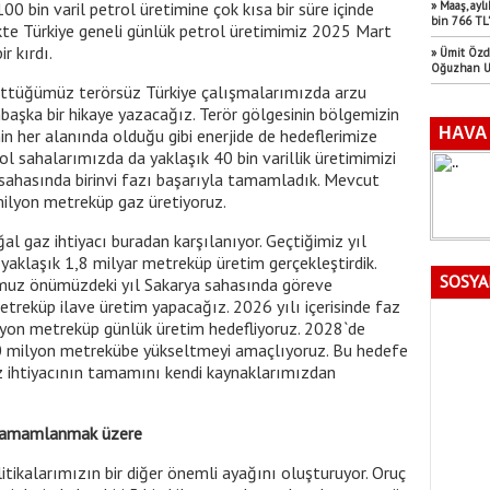
00 bin varil petrol üretimine çok kısa bir süre içinde
» Maaş, aylı
bin 766 TL’
ikte Türkiye geneli günlük petrol üretimimiz 2025 Mart
ir kırdı.
» Ümit Özd
Oğuzhan Uğ
rüttüğümüz terörsüz Türkiye çalışmalarımızda arzu
başka bir hikaye yazacağız. Terör gölgesinin bölgemizin
 her alanında olduğu gibi enerjide de hedeflerimize
rol sahalarımızda da yaklaşık 40 bin varillik üretimimizi
sahasında birinvi fazı başarıyla tamamladık. Mevcut
ilyon metreküp gaz üretiyoruz.
l gaz ihtiyacı buradan karşılanıyor. Geçtiğimiz yıl
yaklaşık 1,8 milyar metreküp üretim gerçekleştirdik.
SOSYA
muz önümüzdeki yıl Sakarya sahasında göreve
treküp ilave üretim yapacağız. 2026 yılı içerisinde faz
ilyon metreküp günlük üretim hedefliyoruz. 2028`de
0 milyon metrekübe yükseltmeyi amaçlıyoruz. Bu hedefe
 ihtiyacının tamamını kendi kaynaklarımızdan
r tamamlanmak üzere
litikalarımızın bir diğer önemli ayağını oluşturuyor. Oruç