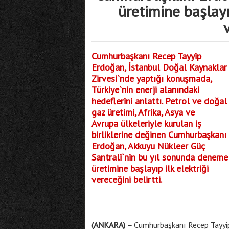
üretimine başlayı
Cumhurbaşkanı Recep Tayyip
Erdoğan, İstanbul Doğal Kaynaklar
Zirvesi`nde yaptığı konuşmada,
Türkiye`nin enerji alanındaki
hedeflerini anlattı. Petrol ve doğal
gaz üretimi, Afrika, Asya ve
Avrupa ülkeleriyle kurulan iş
birliklerine değinen Cumhurbaşkanı
Erdoğan, Akkuyu Nükleer Güç
Santrali`nin bu yıl sonunda deneme
üretimine başlayıp ilk elektriği
vereceğini belirtti.
(ANKARA)
–
Cumhurbaşkanı Recep Tayyip