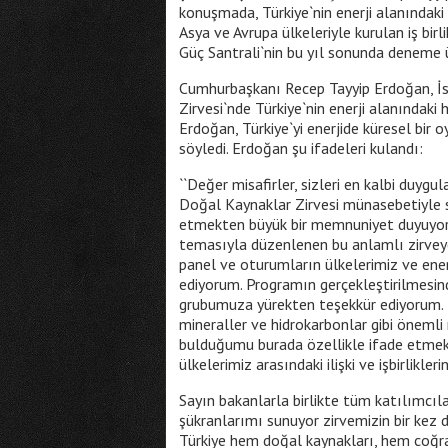
konuşmada, Türkiye`nin enerji alanındaki 
Asya ve Avrupa ülkeleriyle kurulan iş bi
Güç Santrali`nin bu yıl sonunda deneme ür
Cumhurbaşkanı Recep Tayyip Erdoğan, İ
Zirvesi`nde Türkiye`nin enerji alanındaki
Erdoğan, Türkiye`yi enerjide küresel bir o
söyledi. Erdoğan şu ifadeleri kulandı:
``Değer misafirler, sizleri en kalbi duy
Doğal Kaynaklar Zirvesi münasebetiyle s
etmekten büyük bir memnuniyet duyuyorum
temasıyla düzenlenen bu anlamlı zirvey
panel ve oturumların ülkelerimiz ve ener
ediyorum. Programın gerçekleştirilmesi
grubumuza yürekten teşekkür ediyorum. En
mineraller ve hidrokarbonlar gibi önemli 
bulduğumu burada özellikle ifade etmek 
ülkelerimiz arasındaki ilişki ve işbirlikl
Sayın bakanlarla birlikte tüm katılımcıl
şükranlarımı sunuyor zirvemizin bir kez d
Türkiye hem doğal kaynakları, hem coğra