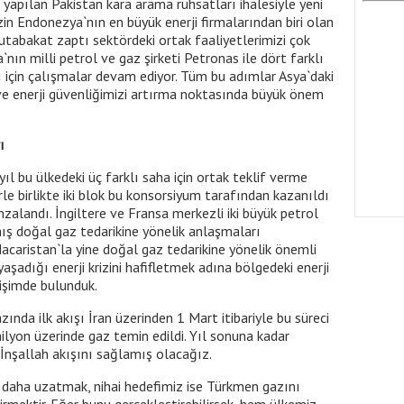
a yapılan Pakistan kara arama ruhsatları ihalesiyle yeni
izin Endonezya`nın en büyük enerji firmalarından biri olan
tabakat zaptı sektördeki ortak faaliyetlerimizi çok
`nın milli petrol ve gaz şirketi Petronas ile dört farklı
için çalışmalar devam ediyor. Tüm bu adımlar Asya`daki
 ve enerji güvenliğimizi artırma noktasında büyük önem
ı
yıl bu ülkedeki üç farklı saha için ortak teklif verme
le birlikte iki blok bu konsorsiyum tarafından kazanıldı
zalandı. İngiltere ve Fransa merkezli iki büyük petrol
lmış doğal gaz tedarikine yönelik anlaşmaları
aristan`la yine doğal gaz tedarikine yönelik önemli
aşadığı enerji krizini hafifletmek adına bölgedeki enerji
rişimde bulunduk.
nda ilk akışı İran üzerinden 1 Mart itibariyle bu süreci
lyon üzerinde gaz temin edildi. Yıl sonuna kadar
İnşallah akışını sağlamış olacağız.
 daha uzatmak, nihai hedefimiz ise Türkmen gazını