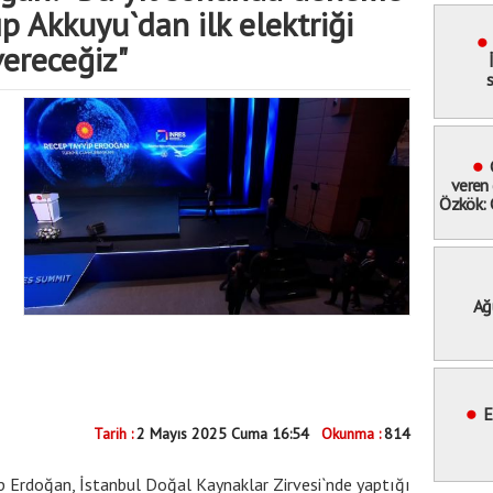
p Akkuyu`dan ilk elektriği
vereceğiz"
s
veren 
Özkök: 
hak
ucundan
Ağ
Meyd
"Bay
miting
E
Tarih :
2 Mayıs 2025 Cuma 16:54
Okunma :
814
 Erdoğan, İstanbul Doğal Kaynaklar Zirvesi`nde yaptığı