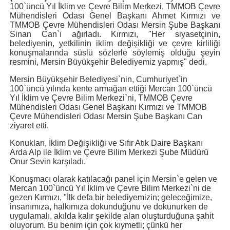
100`üncü Yıl İklim ve Çevre Bilim Merkezi, TMMOB Çevre
Mühendisleri Odası Genel Başkanı Ahmet Kırmızı ve
TMMOB Çevre Mühendisleri Odası Mersin Şube Başkanı
Sinan Can`ı ağırladı. Kırmızı, "Her siyasetçinin,
belediyenin, yetkilinin iklim değişikliği ve çevre kirliliği
konuşmalarında süslü sözlerle söylemiş olduğu şeyin
resmini, Mersin Büyükşehir Belediyemiz yapmış" dedi.
Mersin Büyükşehir Belediyesi`nin, Cumhuriyet`in
100`üncü yılında kente armağan ettiği Mercan 100`üncü
Yıl İklim ve Çevre Bilim Merkezi`ni, TMMOB Çevre
Mühendisleri Odası Genel Başkanı Kırmızı ve TMMOB
Çevre Mühendisleri Odası Mersin Şube Başkanı Can
ziyaret etti.
Konukları, İklim Değişikliği ve Sıfır Atık Daire Başkanı
Arda Alp ile İklim ve Çevre Bilim Merkezi Şube Müdürü
Onur Sevin karşıladı.
Konuşmacı olarak katılacağı panel için Mersin`e gelen ve
Mercan 100`üncü Yıl İklim ve Çevre Bilim Merkezi`ni de
gezen Kırmızı, "İlk defa bir belediyemizin; geleceğimize,
insanımıza, halkımıza dokunduğunu ve dokunurken de
uygulamalı, akılda kalır şekilde alan oluşturduğuna şahit
oluyorum. Bu benim için çok kıymetli; çünkü her