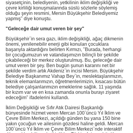
siyasetçinin, belediyenin, yetkilinin iklim değişikliği ve
çevre kirliliği konuşmalarında süslü sözlerle söylemiş
olduğu şeyin resmini, Mersin Büyükşehir Belediyemiz
yapmış" diye konuştu.
"Geleceğe dair umut veren bir şey"
Büyükşehir`in sera gazı, iklim değişikliği, ağaç dikmenin
önemi, yenilenebilir enerji gibi konuları çocuklara
başarıyla aktardığını belirten Kırmızı, "Burada, herhangi
bir çocuğumuzun ve vatandaşımızın bilinçli bir şekilde
çıkabileceği bir merkez oluşturulmuş. Bu, geleceğe dair
umut veren bir şey. Ben bugün şunun kararını net bir
şekilde verdim artık Akdeniz`in incisi Mersin. Büyükşehir
Belediye Başkanımız Vahap Bey`in, meslektaşlarımızın,
teknik elemanlarımızın, öğretmenlerimizin, kısacası bütün
belediye çalışanlarımızın emeklerine sağlık. 11 yaşında
bir kızım var ve en kısa zamanda onunla burayı ziyaret
edeceğim" ifadelerini kullandı.
İklim Değişikliği ve Sıfır Atık Dairesi Başkanlığı
bünyesinde hizmet veren Mercan 100`üncü Yıl İklim ve
Çevre Bilim Merkezi, açıldığı günden bu yana 150 bine
yakın çocuğun ve ailesinin gözdesi haline geldi. Mercan
100`üncü Yıl İklim ve Çevre Bilim Merkezi`nde interaktif