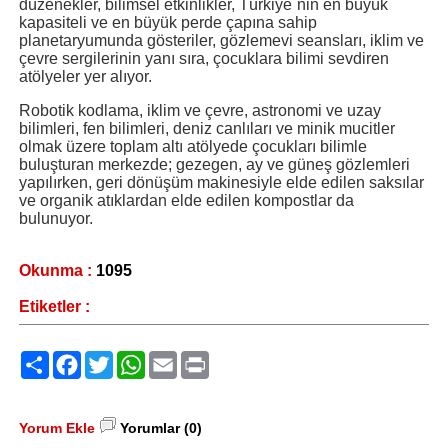
düzenekler, bilimsel etkinlikler, Türkiye`nin en büyük
kapasiteli ve en büyük perde çapına sahip
planetaryumunda gösteriler, gözlemevi seansları, iklim ve
çevre sergilerinin yanı sıra, çocuklara bilimi sevdiren
atölyeler yer alıyor.
Robotik kodlama, iklim ve çevre, astronomi ve uzay
bilimleri, fen bilimleri, deniz canlıları ve minik mucitler
olmak üzere toplam altı atölyede çocukları bilimle
buluşturan merkezde; gezegen, ay ve güneş gözlemleri
yapılırken, geri dönüşüm makinesiyle elde edilen saksılar
ve organik atıklardan elde edilen kompostlar da
bulunuyor.
Okunma :
1095
Etiketler :
Paylaş
Facebook
Twitter
WhatsApp
Email
Print
Yorum Ekle
Yorumlar (0)