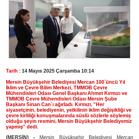
Tarih :
14 Mayıs 2025 Çarşamba 10:14
Mersin Büyükşehir Belediyesi Mercan 100`üncü Yıl
İklim ve Çevre Bilim Merkezi, TMMOB Çevre
Mühendisleri Odası Genel Başkanı Ahmet Kırmızı ve
TMMOB Çevre Mühendisleri Odası Mersin Şube
Başkanı Sinan Can`ı ağırladı. Kırmızı, "Her
siyasetçinin, belediyenin, yetkilinin iklim değişikliği ve
çevre kirliliği konuşmalarında süslü sözlerle söylemiş
olduğu şeyin resmini, Mersin Büyükşehir Belediyemiz
yapmış" dedi.
(MERSİN) -
Mersin Büyükşehir Belediyesi Mercan