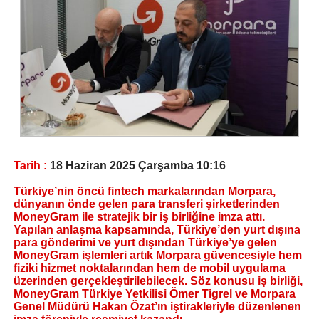
Tarih :
18 Haziran 2025 Çarşamba 10:16
Türkiye’nin öncü fintech markalarından Morpara,
dünyanın önde gelen para transferi şirketlerinden
MoneyGram ile stratejik bir iş birliğine imza attı.
Yapılan anlaşma kapsamında, Türkiye’den yurt dışına
para gönderimi ve yurt dışından Türkiye’ye gelen
MoneyGram işlemleri artık Morpara güvencesiyle hem
fiziki hizmet noktalarından hem de mobil uygulama
üzerinden gerçekleştirilebilecek. Söz konusu iş birliği,
MoneyGram Türkiye Yetkilisi Ömer Tigrel ve Morpara
Genel Müdürü Hakan Özat’ın iştirakleriyle düzenlenen