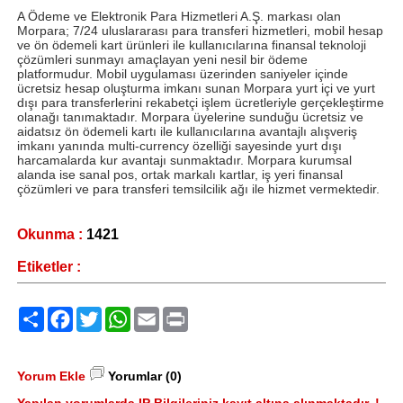
A Ödeme ve Elektronik Para Hizmetleri A.Ş. markası olan
Morpara; 7/24 uluslararası para transferi hizmetleri, mobil hesap
ve ön ödemeli kart ürünleri ile kullanıcılarına finansal teknoloji
çözümleri sunmayı amaçlayan yeni nesil bir ödeme
platformudur. Mobil uygulaması üzerinden saniyeler içinde
ücretsiz hesap oluşturma imkanı sunan Morpara yurt içi ve yurt
dışı para transferlerini rekabetçi işlem ücretleriyle gerçekleştirme
olanağı tanımaktadır. Morpara üyelerine sunduğu ücretsiz ve
aidatsız ön ödemeli kartı ile kullanıcılarına avantajlı alışveriş
imkanı yanında multi-currency özelliği sayesinde yurt dışı
harcamalarda kur avantajı sunmaktadır. Morpara kurumsal
alanda ise sanal pos, ortak markalı kartlar, iş yeri finansal
çözümleri ve para transferi temsilcilik ağı ile hizmet vermektedir.
Okunma :
1421
Etiketler :
Paylaş
Facebook
Twitter
WhatsApp
Email
Print
Yorum Ekle
Yorumlar (0)
Yapılan yorumlarda IP Bilgileriniz kayıt altına alınmaktadır..!