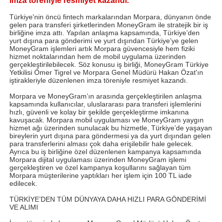
imza töreniyle resmiyet kazandı.
Türkiye'nin öncü fintech markalarından Morpara, dünyanın önde
gelen para transferi şirketlerinden MoneyGram ile stratejik bir iş
birliğine imza attı. Yapılan anlaşma kapsamında, Türkiye’den
yurt dışına para gönderimi ve yurt dışından Türkiye’ye gelen
MoneyGram işlemleri artık Morpara güvencesiyle hem fiziki
hizmet noktalarından hem de mobil uygulama üzerinden
gerçekleştirilebilecek. Söz konusu iş birliği, MoneyGram Türkiye
Yetkilisi Ömer Tigrel ve Morpara Genel Müdürü Hakan Özat'ın
iştirakleriyle düzenlenen imza töreniyle resmiyet kazandı.
Morpara ve MoneyGram’ın arasında gerçekleştirilen anlaşma
kapsamında kullanıcılar, uluslararası para transferi işlemlerini
hızlı, güvenli ve kolay bir şekilde gerçekleştirme imkanına
kavuşacak. Morpara mobil uygulaması ve MoneyGram yaygın
hizmet ağı üzerinden sunulacak bu hizmetle, Türkiye’de yaşayan
bireylerin yurt dışına para göndermesi ya da yurt dışından gelen
para transferlerini alması çok daha erişilebilir hale gelecek.
Ayrıca bu iş birliğine özel düzenlenen kampanya kapsamında
Morpara dijital uygulaması üzerinden MoneyGram işlemi
gerçekleştiren ve özel kampanya koşullarını sağlayan tüm
Morpara müşterilerine yaptıkları her işlem için 100 TL iade
edilecek.
TÜRKİYE’DEN TÜM DÜNYAYA DAHA HIZLI PARA GÖNDERİMİ
VE ALIMI