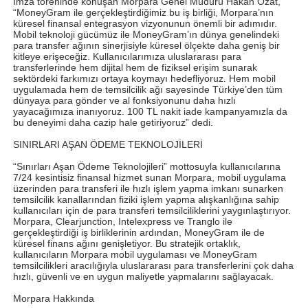
İmza töreninde konuşan Morpara Genel Müdürü Hakan Özat,
“MoneyGram ile gerçekleştirdiğimiz bu iş birliği, Morpara’nın
küresel finansal entegrasyon vizyonunun önemli bir adımıdır.
Mobil teknoloji gücümüz ile MoneyGram’ın dünya genelindeki
para transfer ağının sinerjisiyle küresel ölçekte daha geniş bir
kitleye erişeceğiz. Kullanıcılarımıza uluslararası para
transferlerinde hem dijital hem de fiziksel erişim sunarak
sektördeki farkımızı ortaya koymayı hedefliyoruz. Hem mobil
uygulamada hem de temsilcilik ağı sayesinde Türkiye’den tüm
dünyaya para gönder ve al fonksiyonunu daha hızlı
yayacağımıza inanıyoruz. 100 TL nakit iade kampanyamızla da
bu deneyimi daha cazip hale getiriyoruz” dedi.
SINIRLARI AŞAN ÖDEME TEKNOLOJİLERİ
“Sınırları Aşan Ödeme Teknolojileri” mottosuyla kullanıcılarına
7/24 kesintisiz finansal hizmet sunan Morpara, mobil uygulama
üzerinden para transferi ile hızlı işlem yapma imkanı sunarken
temsilcilik kanallarından fiziki işlem yapma alışkanlığına sahip
kullanıcıları için de para transferi temsilciliklerini yaygınlaştırıyor.
Morpara, Clearjunction, Intelexpress ve Tranglo ile
gerçekleştirdiği iş birliklerinin ardından, MoneyGram ile de
küresel finans ağını genişletiyor. Bu stratejik ortaklık,
kullanıcıların Morpara mobil uygulaması ve MoneyGram
temsilcilikleri aracılığıyla uluslararası para transferlerini çok daha
hızlı, güvenli ve en uygun maliyetle yapmalarını sağlayacak.
Morpara Hakkında