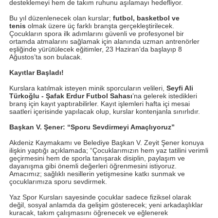
desteklemeyi hem de takım ruhunu aşılamayı hedefliyor.
Bu yıl düzenlenecek olan kurslar;
futbol, basketbol ve
tenis
olmak üzere üç farklı branşta gerçekleştirilecek.
Çocukların spora ilk adımlarını güvenli ve profesyonel bir
ortamda atmalarını sağlamak için alanında uzman antrenörler
eşliğinde yürütülecek eğitimler, 23 Haziran’da başlayıp 8
Ağustos’ta son bulacak.
Kayıtlar Başladı!
Kurslara katılmak isteyen minik sporcuların velileri,
Seyfi Ali
Türkoğlu - Şafak Erdur Futbol Sahası
’na gelerek istedikleri
branş için kayıt yaptırabilirler. Kayıt işlemleri hafta içi mesai
saatleri içerisinde yapılacak olup, kurslar kontenjanla sınırlıdır.
Başkan V. Şener: “Sporu Sevdirmeyi Amaçlıyoruz”
Akdeniz Kaymakamı ve Belediye Başkan V. Zeyit Şener konuya
ilişkin yaptığı açıklamada; “Çocuklarımızın hem yaz tatilini verimli
geçirmesini hem de sporla tanışarak disiplin, paylaşım ve
dayanışma gibi önemli değerleri öğrenmesini istiyoruz.
Amacımız; sağlıklı nesillerin yetişmesine katkı sunmak ve
çocuklarımıza sporu sevdirmek.
Yaz Spor Kursları sayesinde çocuklar sadece fiziksel olarak
değil, sosyal anlamda da gelişim gösterecek; yeni arkadaşlıklar
kuracak, takım çalışmasını öğrenecek ve eğlenerek