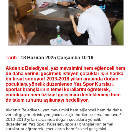
Tarih :
18 Haziran 2025 Çarşamba 10:19
Akdeniz Belediyesi, yaz mevsimini hem eğlenceli hem
de daha verimli geçirmek isteyen çocuklar için harika
bir fırsat sunuyor! 2013-2018 yılları arasında doğan
çocuklara yönelik düzenlenen Yaz Spor Kursları,
sporlar branşlarının temel kurallarını öğreterek,
çocukların hem fiziksel gelişimini desteklemeyi hem
de takım ruhunu aşılamayı hedefliyor.
Akdeniz Belediyesi, yaz mevsimini hem eğlenceli hem de daha
verimli geçirmek isteyen çocuklar için harika bir fırsat sunuyor!
2013-2018 yılları arasında doğan çocuklara yönelik
düzenlenen
Yaz Spor Kursları
, sporlar branşlarının temel
kurallarını öğreterek, çocukların hem fiziksel gelişimini