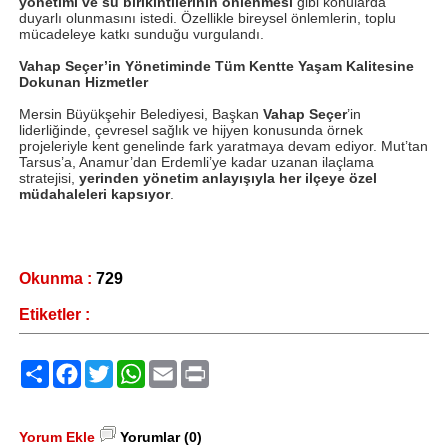
yönetimi ve su birikintilerinin önlenmesi
gibi konularda
duyarlı olunmasını istedi. Özellikle bireysel önlemlerin, toplu
mücadeleye katkı sunduğu vurgulandı.
Vahap Seçer’in Yönetiminde Tüm Kentte Yaşam Kalitesine
Dokunan Hizmetler
Mersin Büyükşehir Belediyesi, Başkan
Vahap Seçer
’in
liderliğinde, çevresel sağlık ve hijyen konusunda örnek
projeleriyle kent genelinde fark yaratmaya devam ediyor. Mut’tan
Tarsus’a, Anamur’dan Erdemli’ye kadar uzanan ilaçlama
stratejisi,
yerinden yönetim anlayışıyla her ilçeye özel
müdahaleleri kapsıyor
.
Okunma :
729
Etiketler :
Paylaş
Facebook
Twitter
WhatsApp
Email
Print
Yorum Ekle
Yorumlar (0)