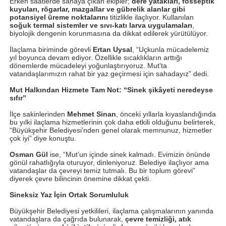
Erken saatlerde sahaya çıkan ekipler;
dere yatakları, fosseptik
kuyuları, rögarlar, mazgallar ve gübrelik alanlar gibi
potansiyel üreme noktalarını
titizlikle ilaçlıyor. Kullanılan
soğuk termal sistemler ve sıvı-katı larva uygulamaları
,
biyolojik dengenin korunmasına da dikkat edilerek yürütülüyor.
İlaçlama biriminde görevli
Ertan Uysal
, “Uçkunla mücadelemiz
yıl boyunca devam ediyor. Özellikle sıcaklıkların arttığı
dönemlerde mücadeleyi yoğunlaştırıyoruz. Mut’ta
vatandaşlarımızın rahat bir yaz geçirmesi için sahadayız” dedi.
Mut Halkından Hizmete Tam Not: “Sinek şikâyeti neredeyse
sıfır”
İlçe sakinlerinden
Mehmet Sinan
, önceki yıllarla kıyaslandığında
bu yılki ilaçlama hizmetlerinin çok daha etkili olduğunu belirterek,
“Büyükşehir Belediyesi’nden genel olarak memnunuz, hizmetler
çok iyi” diye konuştu.
Osman Gül
ise, “Mut’un içinde sinek kalmadı. Evimizin önünde
gönül rahatlığıyla oturuyor, dinleniyoruz. Belediye ilaçlıyor ama
vatandaşlar da çevreyi temiz tutmalı. Bu bir toplum görevi”
diyerek çevre bilincinin önemine dikkat çekti.
Sineksiz Yaz İçin Ortak Sorumluluk
Büyükşehir Belediyesi yetkilileri, ilaçlama çalışmalarının yanında
vatandaşlara da çağrıda bulunarak,
çevre temizliği, atık