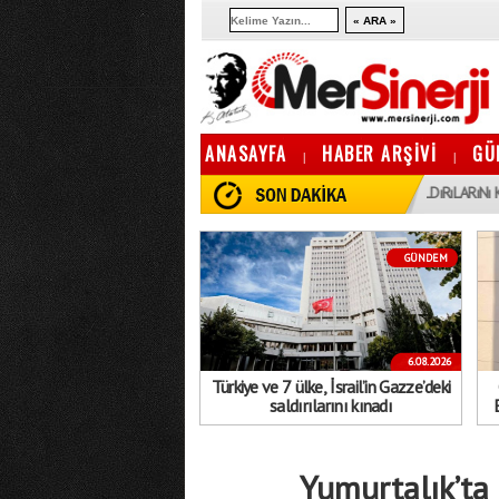
ANASAYFA
HABER ARŞİVİ
GÜ
|
|
16:06
1
TÜRKIYE VE 7 ÜLKE, İSRAIL’IN GAZZE’DEKI SALDıRıLARıNı KıNADı
GÜNDEM
6.08.2026
Türkiye ve 7 ülke, İsrail’in Gazze’deki
saldırılarını kınadı
Yumurtalık’ta