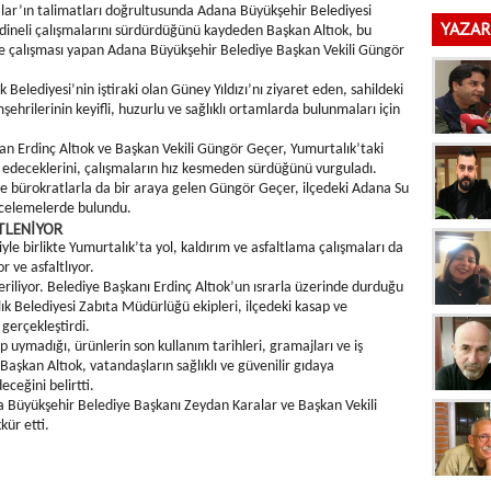
ar’ın talimatları doğrultusunda Adana Büyükşehir Belediyesi
YAZAR
ordineli çalışmalarını sürdürdüğünü kaydeden Başkan Altıok, bu
lite çalışması yapan Adana Büyükşehir Belediye Başkan Vekili Güngör
 Belediyesi’nin iştiraki olan Güney Yıldızı’nı ziyaret eden, sahildeki
ehrilerinin keyifli, huzurlu ve sağlıklı ortamlarda bulunmaları için
an Erdinç Altıok ve Başkan Vekili Güngör Geçer, Yumurtalık’taki
edeceklerini, çalışmaların hız kesmeden sürdüğünü vurguladı.
ve bürokratlarla da bir araya gelen Güngör Geçer, ilçedeki Adana Su
incelemelerde bulundu.
TLENİYOR
le birlikte Yumurtalık’ta yol, kaldırım ve asfaltlama çalışmaları da
r ve asfaltlıyor.
riliyor. Belediye Başkanı Erdinç Altıok’un ısrarla üzerinde durduğu
ık Belediyesi Zabıta Müdürlüğü ekipleri, ilçedeki kasap ve
gerçekleştirdi.
 uymadığı, ürünlerin son kullanım tarihleri, gramajları ve iş
 Başkan Altıok, vatandaşların sağlıklı ve güvenilir gıdaya
ceğini belirtti.
a Büyükşehir Belediye Başkanı Zeydan Karalar ve Başkan Vekili
kür etti.