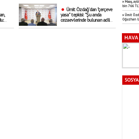
» Maaş, aylı
bin 766 TL’
Ümit Özdağ’dan "çerçeve
an,
yasa" tepkisi: "Şu anda
» Ümit Özd
u:
cezaevlerinde bulunan adli
Oğuzhan Uğ
arşı
mahkumların suçu ne,
yeterince adam
öldürmemeleri mi?"
SOSYA