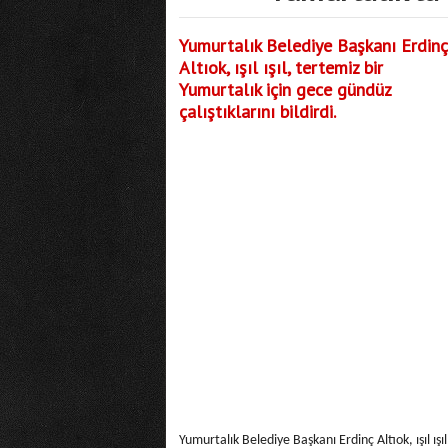
Yumurtalık Belediye Başkanı Erdinç
Altıok, ışıl ışıl, tertemiz bir
Yumurtalık için gece gündüz
çalıştıklarını bildirdi.
Yumurtalık Belediye Başkanı Erdinç Altıok, ışıl ışıl