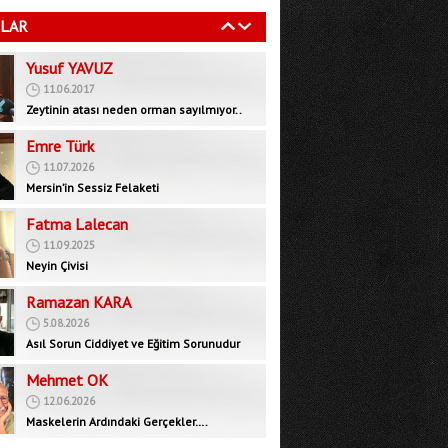
11.06.2017
LAR
Zeytinin atası neden orman sayılmıyor..
Emre Türk
11.07.2026
Mersin’in Sessiz Felaketi
Fatma Lalecan
11.09.2025
Neyin Çivisi
Ramazan KARA
5.08.2026
Asıl Sorun Ciddiyet ve Eğitim Sorunudur
Mehmet OK
12.06.2026
Maskelerin Ardındaki Gerçekler….
Bedrettin GÜNDEŞ
29.09.2025
İktidar muhalefeti devre dışı bırakarak yeni
bir rejim mi, inşa ediyor?