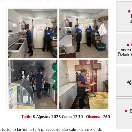
s
veren 
Özkök: 
hak
ucundan
Ağ
Meyd
"Bay
miting
E
Tarih :
8 Ağustos 2025 Cuma 12:30
Okunma :
760
, tertemiz bir Yumurtalık için gece gündüz çalıştıklarını bildirdi.