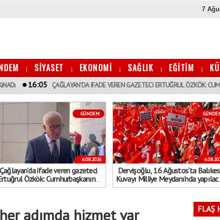
7 Ağu
NDEM
SİYASET
EKONOMİ
SAĞLIK
EĞİTİM
KÜ
|
|
|
|
|
6:05
ÇAĞLAYAN’DA IFADE VEREN GAZETECI ERTUĞRUL ÖZKÖK: CUMHURBAŞKANı
GÜNDEM
GÜNDE
6.08.2026
6.08.20
Çağlayan’da ifade veren gazeteci
Dervişoğlu, 16 Ağustos’ta Balıkes
Ertuğrul Özkök: Cumhurbaşkanına
Kuvayı Milliye Meydanı’nda yapılac
hakaret, asla aklımın ucundan dahi
"Bayrak kaldırıyorum" mitinge
geçmeyecek bir şey
çağrıda bulundu
FLAŞ 
 her adımda hizmet var