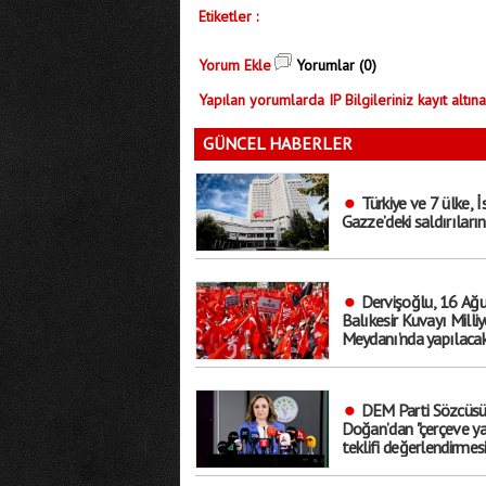
Etiketler :
Yorum Ekle
Yorumlar (0)
Yapılan yorumlarda IP Bilgileriniz kayıt altına
GÜNCEL HABERLER
Türkiye ve 7 ülke, İs
Gazze’deki saldırıların
Dervişoğlu, 16 Ağu
Balıkesir Kuvayı Milliy
Meydanı’nda yapılaca
"Bayrak kaldırıyorum"
çağrıda bulundu
DEM Parti Sözcüs
Doğan’dan "çerçeve ya
teklifi değerlendirmesi
"Bütün sorunları çözen
bir düzenleme değil, bi