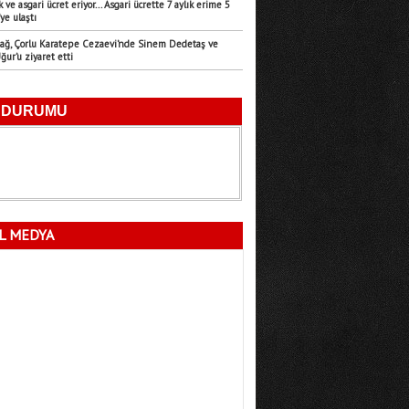
k ve asgari ücret eriyor... Asgari ücrette 7 aylık erime 5
ye ulaştı
Emre Türk
ağ, Çorlu Karatepe Cezaevi’nde Sinem Dedetaş ve
11.07.2026
ur’u ziyaret etti
Mersin’in Sessiz Felaketi
Fatma Lalecan
11.09.2025
Neyin Çivisi
L MEDYA