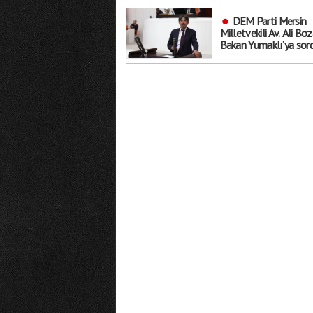
başlangıç"
DEM Parti Mersin
Milletvekili Av. Ali Boz
Bakan Yumaklı’ya sord
"Mersin’in yangınlara k
hazırlık kapasitesi ne
düzeyde"