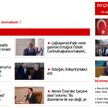
EN ÇO
Bu Ay
 alınmaktadır..!
Çağlayan’da ifade veren
rail’in
gazeteci Ertuğrul Özkök:
ı kınadı
Cumhurbaşkanına hakaret,
asla aklımın ucundan dahi
geçmeyecek bir şey
stos’ta
Erdoğan, Bahçeli’yi kabul
e
etti
k
 mitinge
kirletme
» Mersin’de
ü
Ahmet Özer’den "çerçeve
Oldu: Hem 
sa"
yasa" yorumu: "Bu
:
düzenleme bir son değil, yeni
» Dilek İm
erişim eng
 nihai
bir başlangıçtır”
r