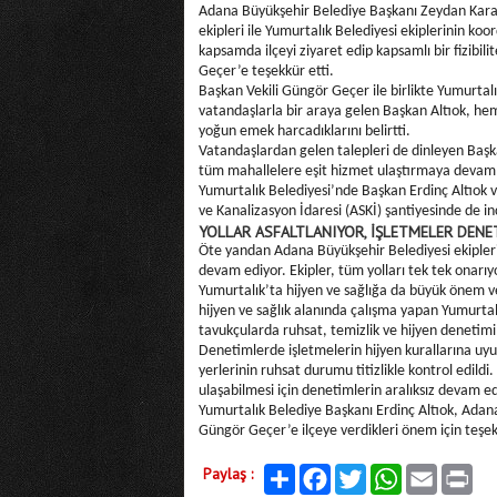
Adana Büyükşehir Belediye Başkanı Zeydan Karal
ekipleri ile Yumurtalık Belediyesi ekiplerinin ko
kapsamda ilçeyi ziyaret edip kapsamlı bir fizibi
Geçer’e teşekkür etti.
Başkan Vekili Güngör Geçer ile birlikte Yumurtalık
vatandaşlarla bir araya gelen Başkan Altıok, hemş
yoğun emek harcadıklarını belirtti.
Vatandaşlardan gelen talepleri de dinleyen Başk
tüm mahallelere eşit hizmet ulaştırmaya devam 
Yumurtalık Belediyesi’nde Başkan Erdinç Altıok 
ve Kanalizasyon İdaresi (ASKİ) şantiyesinde de 
YOLLAR ASFALTLANIYOR, İŞLETMELER DENE
Öte yandan Adana Büyükşehir Belediyesi ekipleriy
devam ediyor. Ekipler, tüm yolları tek tek onarıyo
Yumurtalık’ta hijyen ve sağlığa da büyük önem ve
hijyen ve sağlık alanında çalışma yapan Yumurtal
tavukçularda ruhsat, temizlik ve hijyen denetimi 
Denetimlerde işletmelerin hijyen kurallarına uyup
yerlerinin ruhsat durumu titizlikle kontrol edildi.
ulaşabilmesi için denetimlerin aralıksız devam ede
Yumurtalık Belediye Başkanı Erdinç Altıok, Adan
Güngör Geçer’e ilçeye verdikleri önem için teşek
Paylaş :
Paylaş
Facebook
Twitter
WhatsApp
Email
Print