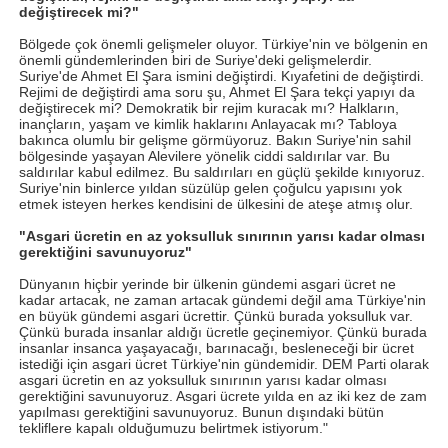
değiştirecek mi?"
Bölgede çok önemli gelişmeler oluyor. Türkiye'nin ve bölgenin en
önemli gündemlerinden biri de Suriye'deki gelişmelerdir.
Suriye'de Ahmet El Şara ismini değiştirdi. Kıyafetini de değiştirdi.
Rejimi de değiştirdi ama soru şu, Ahmet El Şara tekçi yapıyı da
değiştirecek mi? Demokratik bir rejim kuracak mı? Halkların,
inançların, yaşam ve kimlik haklarını Anlayacak mı? Tabloya
bakınca olumlu bir gelişme görmüyoruz. Bakın Suriye'nin sahil
bölgesinde yaşayan Alevilere yönelik ciddi saldırılar var. Bu
saldırılar kabul edilmez. Bu saldırıları en güçlü şekilde kınıyoruz.
Suriye'nin binlerce yıldan süzülüp gelen çoğulcu yapısını yok
etmek isteyen herkes kendisini de ülkesini de ateşe atmış olur.
"Asgari ücretin en az yoksulluk sınırının yarısı kadar olması
gerektiğini savunuyoruz"
Dünyanın hiçbir yerinde bir ülkenin gündemi asgari ücret ne
kadar artacak, ne zaman artacak gündemi değil ama Türkiye'nin
en büyük gündemi asgari ücrettir. Çünkü burada yoksulluk var.
Çünkü burada insanlar aldığı ücretle geçinemiyor. Çünkü burada
insanlar insanca yaşayacağı, barınacağı, besleneceği bir ücret
istediği için asgari ücret Türkiye'nin gündemidir. DEM Parti olarak
asgari ücretin en az yoksulluk sınırının yarısı kadar olması
gerektiğini savunuyoruz. Asgari ücrete yılda en az iki kez de zam
yapılması gerektiğini savunuyoruz. Bunun dışındaki bütün
tekliflere kapalı olduğumuzu belirtmek istiyorum."