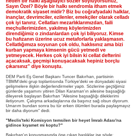
neden bir halkı aşağılayıcı sözler söylüyorsunuz,
Sayın Özel? Böyle bir halkı sendromla itham etmek
demokratik siyaset midir? Biz bu coğrafyadaki halklar,
inançlar, devrimciler, ezilenler, emekçiler olarak celladı
çok iyi tanırız. Cellatları mezarlıklarımızdan, faili
meçhullerimizden, yakılmış köylerimizden
direndiğimiz o zindanlardan çok iyi biliyoruz. Kimse
bu hafızanın üzerine ucuz metaforlarla yaklaşmasın.
Cellatlığımıza soyunan çok oldu, haklısınız ama bizi
kurban yapmaya kimsenin gücü yetmedi ve
yetmeyecek. Herkes çok iyi bilsin ki cellat defterini
açacaksak, geçmişi konuşacaksak hepiniz borçlu
çıkarsınız" diye konuştu.
DEM Parti Eş Genel Başkanı Tuncer Bakırhan, partisinin
TBMM'deki grup toplantısında Türkiye'deki ve dünyadaki siyasi
gelişmelere ilişkin değerlendirmeler yaptı. Sözlerine geçtiğimiz
günlerde yaşamını yitiren Dilan Karaman'ın ailesine başsağlığı
dileyerek başlayan Bakırhan "Ailesine başsağlığı dileklerimi
iletiyorum. Çalışma arkadaşlarına da başınız sağ olsun diyorum.
Umarım bundan sonra bu tür erken ölümleri burada paylaşmayız
bir daha diyorum" dedi.
"Meclis'teki Komisyon temsilen bir heyet İmralı Adası'na
gidince kıyamet mi koptu?"
Bakırhan'ın konuşmasında öne çıkan başlıklar ise şöyle: