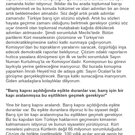
zamanda bizler istiyoruz. İktidar da bu arada toplumsal barışı
sahiplenmeli ve bu konuda hükümet ve idari adımları bir an önce
artık bekletmeden atmalıdır. Söz değil artık pratik adımlar
zamanıdır. Türkiye barış için sözünü söyledi. Artık bu sözleri
hayata geçirme zamanı olduğunu belirtmek gerekiyor çünkü söz
uçar önemli olan toplumsal mutabakatı kağıda dökülecek
adımları atılmasıdır. Şimdi sorumluluk Meclis'tedir. Bütün
partilerin Kürt meselesinin çözümüne ve Türkiye'nin
demokratikleşmesine sahici katkı sunmaya çağırıyorum.
Komisyon'dan bu toprakların yaralarını saracak, özgürlüğü inşa
edecek demokratik raporlar bekliyoruz. Çözüm odaklı raporların
hızlıca yasalara dönüşmesi için ilk ve tarihi sorumluluk Sayın
Numan Kurtulmuş'ta ve Komisyon'dadır. Komisyonun bu görevi
layıkıyla yerine getireceğine inanıyoruz. Biz burada konuşma
yaparken İmralı Heyeti'miz de adaya gitti. Sayın Öcalan'la bir
görüşme gerçekleştirecek. Barışa katkı sunacağına inanıyorum.
Giden arkadaşlara kolaylıklar diliyorum.
"Barış kapısı açıldığında eşikte duranlar var, barış için bir
kapı aralanmışsa bu eşitlikten geçmek gerekiyor"
Yine bir barış kapısı aralandı. Barış kapısı açıldığında eşikte
duranlar var. Bu eşikte duranlara diyoruz ki bu siyaset değil.
Barış için bir kapı aralanmışsa bu eşitlikten geçmek gerekiyor.
Biz bu kapıdan tüm Türkiye haklarının geçmesini kimsenin
kalmamasını istiyoruz ve bunun siyasetini yürütüyoruz. Kürt
meselesi yalnızca Kürtlerin değil 86 milyonun sorumluluğudur.
Çözüm de birlikte üretilmelidir. 100 yıllık acılar ancak geniş bir