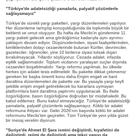
"Türkiye'de adaletsizliği yamalarla, palyatif çözümlerle
sağlayamayız"
Türkiye'de sürekli yargı paketleri, yargı düzenlemeleri yapılıyor.
Her düzenleme tartışılıp konuşulduğunda da toplumda büyük bir
beklenti ve umut oluşuyor. Bu hafta da Meclis'in gündemine 11.
yargı paketi gelecek ama gördüğümüz kadarıyla aynı ayrımcı
yaklaşım devam ediyor. Düşüncelerinden, siyasi faaliyetlerinden,
kimliklerinden dolayı cezaevlerinde bulunan Kürtler, devrimciler,
gazeteciler, öğrenciler, yine 10 binlerce siyasi tutsak dışarı
bırakılmayacak. Yıllardır söylüyoruz. Cezada adalet, infazda
eşitlik sağlanmalıdır. Toplum vicdanını yaralayan suçlar dışında
cezaevleri boşaltılmalıdır. Yargı reformu yapılmalı, bu ülkede
herkes için adalet tesis edilmelidir. Bu pakette dikkat çekmemiz
gereken bir başka önemli konu daha Erişim engeli ve bant
daraltma düzenlemeleri de pakette var. Bu yasayla yargı keyfi
şekilde erişim engeli getirebilecek bu kararlara uymayan
platformlara bant daraltma yaptırımı uygulanacak. Bu ifade
özgürlüğüne, basın özgürlüğüne doğrudan bir müdahaledir. Bu
kabul edilemez. Bunu kabul etmeyeceğiz. Türkiye'de adaletsizliği
yamalarla, palyatif çözümlerle sağlayamayız. Köklü bir adalet
reformuna ihtiyacı var. Gelin 2026'nın başında köklü bir adalet
reformunu Meclis'ten geçirelim. Tüm Türkiye'de yeni yılda güzel
bir mesaj verelim diyorum.
"Suriye'de Ahmet El Şara ismini değiştirdi, kıyafetini de
değiştirdi, rejimi de değiştirdi ama tekçi yapıyı da