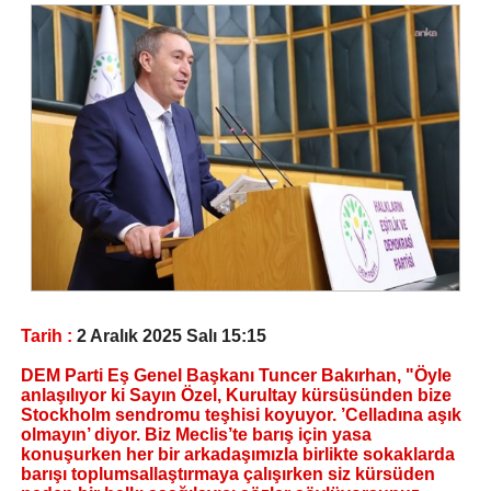
Tarih :
2 Aralık 2025 Salı 15:15
DEM Parti Eş Genel Başkanı Tuncer Bakırhan, "Öyle
anlaşılıyor ki Sayın Özel, Kurultay kürsüsünden bize
Stockholm sendromu teşhisi koyuyor. ’Celladına aşık
olmayın’ diyor. Biz Meclis’te barış için yasa
konuşurken her bir arkadaşımızla birlikte sokaklarda
barışı toplumsallaştırmaya çalışırken siz kürsüden