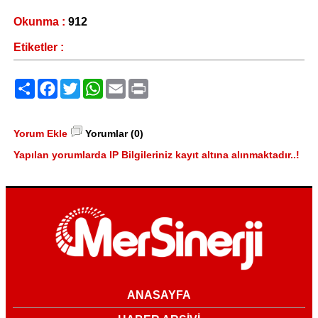
Okunma :
912
Etiketler :
Paylaş
Facebook
Twitter
WhatsApp
Email
Print
Yorum Ekle
Yorumlar (0)
Yapılan yorumlarda IP Bilgileriniz kayıt altına alınmaktadır..!
ANASAYFA