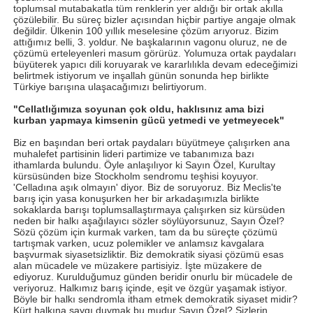
toplumsal mutabakatla tüm renklerin yer aldığı bir ortak akılla
çözülebilir. Bu süreç bizler açısından hiçbir partiye angaje olmak
değildir. Ülkenin 100 yıllık meselesine çözüm arıyoruz. Bizim
attığımız belli, 3. yoldur. Ne başkalarının vagonu oluruz, ne de
çözümü erteleyenleri masum görürüz. Yolumuza ortak paydaları
büyüterek yapıcı dili koruyarak ve kararlılıkla devam edeceğimizi
belirtmek istiyorum ve inşallah günün sonunda hep birlikte
Türkiye barışına ulaşacağımızı belirtiyorum.
"Cellatlığımıza soyunan çok oldu, haklısınız ama bizi
kurban yapmaya kimsenin gücü yetmedi ve yetmeyecek"
Biz en başından beri ortak paydaları büyütmeye çalışırken ana
muhalefet partisinin lideri partimize ve tabanımıza bazı
ithamlarda bulundu. Öyle anlaşılıyor ki Sayın Özel, Kurultay
kürsüsünden bize Stockholm sendromu teşhisi koyuyor.
'Celladına aşık olmayın' diyor. Biz de soruyoruz. Biz Meclis'te
barış için yasa konuşurken her bir arkadaşımızla birlikte
sokaklarda barışı toplumsallaştırmaya çalışırken siz kürsüden
neden bir halkı aşağılayıcı sözler söylüyorsunuz, Sayın Özel?
Sözü çözüm için kurmak varken, tam da bu süreçte çözümü
tartışmak varken, ucuz polemikler ve anlamsız kavgalara
başvurmak siyasetsizliktir. Biz demokratik siyasi çözümü esas
alan mücadele ve müzakere partisiyiz. İşte müzakere de
ediyoruz. Kurulduğumuz günden beridir onurlu bir mücadele de
veriyoruz. Halkımız barış içinde, eşit ve özgür yaşamak istiyor.
Böyle bir halkı sendromla itham etmek demokratik siyaset midir?
Kürt halkına saygı duymak bu mudur Sayın Özel? Sizlerin