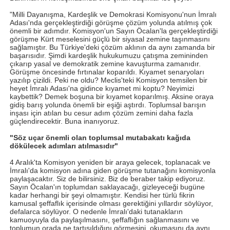
"Milli Dayanışma, Kardeşlik ve Demokrasi Komisyonu'nun İmralı
Adası'nda gerçekleştirdiği görüşme çözüm yolunda atılmış çok
önemli bir adımdır. Komisyon'un Sayın Öcalan'la gerçekleştirdiği
görüşme Kürt meselesini güçlü bir siyasal zemine taşınmasını
sağlamıştır. Bu Türkiye'deki çözüm aklının da aynı zamanda bir
başarısıdır. Şimdi kardeşlik hukukumuzu çatışma zemininden
çıkarıp yasal ve demokratik zemine kavuşturma zamanıdır.
Görüşme öncesinde fırtınalar koparıldı. Kıyamet senaryoları
yazılıp çizildi. Peki ne oldu? Meclis'teki Komisyon temsilen bir
heyet İmralı Adası'na gidince kıyamet mi koptu? Neyimizi
kaybettik? Demek boşuna bir kıyamet koparılmış. Aksine oraya
gidiş barış yolunda önemli bir eşiği aştırdı. Toplumsal barışın
inşası için atılan bu cesur adım çözüm zemini daha fazla
güçlendirecektir. Buna inanıyoruz.
"Söz uçar önemli olan toplumsal mutabakatı kağıda
dökülecek adımları atılmasıdır"
4 Aralık'ta Komisyon yeniden bir araya gelecek, toplanacak ve
İmralı'da komisyon adına giden görüşme tutanağını komisyonla
paylaşacaktır. Siz de bilirsiniz. Biz de beraber takip ediyoruz.
Sayın Öcalan'ın toplumdan saklayacağı, gizleyeceği bugüne
kadar herhangi bir şeyi olmamıştır. Kendisi her türlü fikrin
kamusal şeffaflık içerisinde olması gerektiğini yıllardır söylüyor,
defalarca söylüyor. O nedenle İmralı'daki tutanakların
kamuoyuyla da paylaşılmasını, şeffaflığın sağlanmasını ve
toplumun orada ne tartışıldığını görmesini, okumasını da aynı