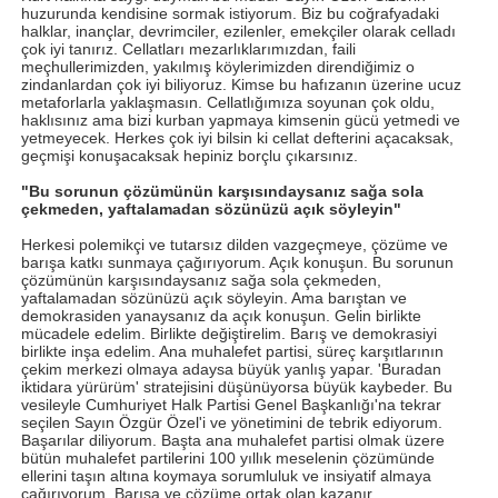
huzurunda kendisine sormak istiyorum. Biz bu coğrafyadaki
halklar, inançlar, devrimciler, ezilenler, emekçiler olarak celladı
çok iyi tanırız. Cellatları mezarlıklarımızdan, faili
meçhullerimizden, yakılmış köylerimizden direndiğimiz o
zindanlardan çok iyi biliyoruz. Kimse bu hafızanın üzerine ucuz
metaforlarla yaklaşmasın. Cellatlığımıza soyunan çok oldu,
haklısınız ama bizi kurban yapmaya kimsenin gücü yetmedi ve
yetmeyecek. Herkes çok iyi bilsin ki cellat defterini açacaksak,
geçmişi konuşacaksak hepiniz borçlu çıkarsınız.
"Bu sorunun çözümünün karşısındaysanız sağa sola
çekmeden, yaftalamadan sözünüzü açık söyleyin"
Herkesi polemikçi ve tutarsız dilden vazgeçmeye, çözüme ve
barışa katkı sunmaya çağırıyorum. Açık konuşun. Bu sorunun
çözümünün karşısındaysanız sağa sola çekmeden,
yaftalamadan sözünüzü açık söyleyin. Ama barıştan ve
demokrasiden yanaysanız da açık konuşun. Gelin birlikte
mücadele edelim. Birlikte değiştirelim. Barış ve demokrasiyi
birlikte inşa edelim. Ana muhalefet partisi, süreç karşıtlarının
çekim merkezi olmaya adaysa büyük yanlış yapar. 'Buradan
iktidara yürürüm' stratejisini düşünüyorsa büyük kaybeder. Bu
vesileyle Cumhuriyet Halk Partisi Genel Başkanlığı'na tekrar
seçilen Sayın Özgür Özel'i ve yönetimini de tebrik ediyorum.
Başarılar diliyorum. Başta ana muhalefet partisi olmak üzere
bütün muhalefet partilerini 100 yıllık meselenin çözümünde
ellerini taşın altına koymaya sorumluluk ve insiyatif almaya
çağırıyorum. Barışa ve çözüme ortak olan kazanır.