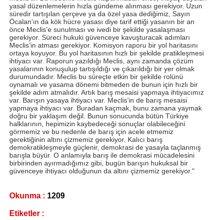
yasal düzenlemelerin hızla gündeme alınması gerekiyor. Uzun
süredir tartışılan çerçeve ya da özel yasa dediğimiz, Sayın
Öcalan’ın da kök hücre yasası diye tarif ettiği yasanın bir an
önce Meclis’e sunulması ve ivedi bir şekilde yasalaşması
gerekiyor. Süreci hukuki güvenceye kavuşturacak adımları
Meclis’in atması gerekiyor. Komisyon raporu bir yol haritasını
ortaya koyuyor. Bu yol haritasının hızlı bir şekilde pratikleşmesi
ihtiyacı var. Raporun yazıldığı Meclis, aynı zamanda çözüm
yasalarının konuşulup tartışıldığı ve çıkarıldığı bir yer olmak
durumundadır. Meclis bu süreçte etkin bir şekilde rolünü
oynamalı ve yasama dönemi bitmeden de bunun için hızlı bir
şekilde adım atmalıdır. Artık barış mesaisi yapmaya ihtiyacımız
var. Barışın yasaya ihtiyacı var. Meclis’in de barış mesaisi
yapmaya ihtiyacı var. Buradan kaçmak, bunu zamana yaymak
doğru bir yaklaşım değil. Bunun sonucunda bütün Türkiye
halklarının, hepimizin kaybedeceği sonuçlar olabileceğini
görmemiz ve bu nedenle de barış için acele etmemiz
gerektiğinin altını çizmemiz gerekiyor. Kalıcı barış
demokratikleşmeyle güçlenir, demokrasi de yasayla taçlanmış
barışla büyür. O anlamıyla barış ile demokrasi mücadelesini
birbirinden ayırmadığımız gibi, bugün barışın hukuksal bir
güvenceye ihtiyacı olduğunun da altını çizmemiz gerekiyor."
Okunma :
1209
Etiketler :