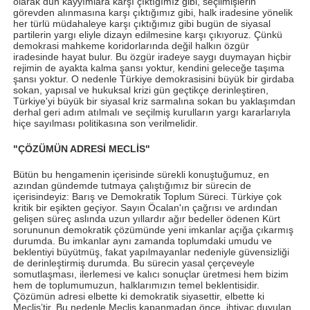
olarak dün kayyımlara karşı çıktığımız gibi, seçilmişlerin
görevden alınmasına karşı çıktığımız gibi, halk iradesine yönelik
her türlü müdahaleye karşı çıktığımız gibi bugün de siyasal
partilerin yargı eliyle dizayn edilmesine karşı çıkıyoruz. Çünkü
demokrasi mahkeme koridorlarında değil halkın özgür
iradesinde hayat bulur. Bu özgür iradeye saygı duymayan hiçbir
rejimin de ayakta kalma şansı yoktur, kendini geleceğe taşıma
şansı yoktur. O nedenle Türkiye demokrasisini büyük bir girdaba
sokan, yapısal ve hukuksal krizi gün geçtikçe derinleştiren,
Türkiye'yi büyük bir siyasal kriz sarmalına sokan bu yaklaşımdan
derhal geri adım atılmalı ve seçilmiş kurulların yargı kararlarıyla
hiçe sayılması politikasına son verilmelidir.
"ÇÖZÜMÜN ADRESİ MECLİS"
Bütün bu hengamenin içerisinde sürekli konuştuğumuz, en
azından gündemde tutmaya çalıştığımız bir sürecin de
içerisindeyiz: Barış ve Demokratik Toplum Süreci. Türkiye çok
kritik bir eşikten geçiyor. Sayın Öcalan'ın çağrısı ve ardından
gelişen süreç aslında uzun yıllardır ağır bedeller ödenen Kürt
sorununun demokratik çözümünde yeni imkanlar açığa çıkarmış
durumda. Bu imkanlar aynı zamanda toplumdaki umudu ve
beklentiyi büyütmüş, fakat yapılmayanlar nedeniyle güvensizliği
de derinleştirmiş durumda. Bu sürecin yasal çerçeveyle
somutlaşması, ilerlemesi ve kalıcı sonuçlar üretmesi hem bizim
hem de toplumumuzun, halklarımızın temel beklentisidir.
Çözümün adresi elbette ki demokratik siyasettir, elbette ki
Meclis’tir. Bu nedenle Meclis kapanmadan önce, ihtiyaç duyulan