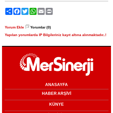
Paylaş
Facebook
Twitter
WhatsApp
Email
Print
Yorum Ekle
Yorumlar (0)
Yapılan yorumlarda IP Bilgileriniz kayıt altına alınmaktadır..!
ANASAYFA
HABER ARŞİVİ
KÜNYE