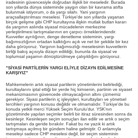
iradesinin güvencesiyle doğrudan ilişkili bir meseledir. Burada
son yıllarda dünya sisteminde yaygın olan bir kavrama atıfta
bulunmak istiyorum, o da yargı silahı. Yani yargının
araçsallaştırılması meselesi. Türkiye'de son yıllarda yaşanan
birçok gelişme gibi CHP kurultayına ilişkin mutlak butlan kararı
da yargının aslında siyasal mücadelenin merkezine
yerleştirilmesi tartışmalarının en çarpıcı örneklerindendir.
Kuvvetler ayrılığının, denge denetleme sisteminin, yargı
bağımsızlığının ortadan kalktığını açık ve net bir şekilde bir kez
daha görüyoruz. Yargının bağımsızlığı meselesinin kuvvetlerin
birliği bakış açısıyla dizayn edildiği, bununla da siyasal ve
toplumsal yaşamın dönüştürülmeye çalışıldığını görüyoruz.
"SİYASİ PARTİLERİN YARGI ELİYLE DİZAYN EDİLMESİNE
KARŞIYIZ"
Mahkemelerin artık siyasal partilerin yönetimlerini belirlediği,
kurultaylarını iptal ettiği bir yerde hiç kimsenin, partinin ve siyaset
mekanizmasının güvencede olmayacağının altını çizmemiz
gerekiyor. Siyasi partilerin iç işleyişleri, kurultayları ve yönetsel
tercihleri yargının konusu değildir ve olmamalıdır. Türkiye'de bu
konuda yetkili merci Yüksek Seçim Kurulu'dur. YSK’nın
gözetiminde yapılan seçimler belirli bir itiraz süresinden sonra da
kesinleşir. Kesinleşen seçim sonuçları ilan edilir ve artık o seçim
tartışmaları da geride bırakılır. Fakat bu ne yazık ki artık
tartışmaya açılmış bir gündem haline gelmiştir. O anlamıyla
meseleyi sadece CHP meselesi değil, bir seçim sisteminin