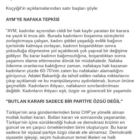
Koçyiğit'in açıklamalarından satır başları şöyle:
AYM’YE NAFAKA TEPKİSİ
"AYM, kadınlar açısından ciddi bir hak kaybı yaratan bir karara
ne yazık ki imza attı. Burada kadınların boşanma süreçlerini
zorlaştırmaya çalışan, kadını şiddet yaşadığı evlilik bağının
içerisinde kalmaya zorlayan, kadının boşandıktan sonra
yoksulluğa düşmesine yol açabilecek çok yapısal bir değişime
gidiliyor. Bu karar kadının bağımsızlığına, boşandıktan sonra
yaşamını idame ettirmesine dönük bir müdahaledir. Nafaka
ödenme oranlarına baktığımız zaman, nafakaya hak kazanan
kadınların yüzde 60-70'inin zaten bu nafakaları alamadığını
görüyoruz. Adalet Bakanlığı da tahsil edilen nafaka miktarlarını
çıkıp açıklamalı ve bu manipülasyonu aydınlatmalı, bunun önüne
geçmelidir. Kadınların ihtiyacı, nafakanın sınırlandırılması
değildir. Kadınların ihtiyacı eşit, özgür ve güvenceli bir yaşamdır.
"BUTLAN KARARI SADECE BİR PARTİYE ÖZGÜ DEĞİL"
Türkiye'nin ana gündemlerinden birisi CHP’ye yönelik alınan
mutlak butlan kararı. Butlan kararı ve sonrasında yaşananlar,
Türkiye'nin içine sürüklendiği hukuk ve demokrasi krizinin en
güncel ve en çarpıcı örneklerinden birini oluşturuyor. Bu karar
sadece bir siyasal partiye özgü olarak ele alınamaz. Demokratik
siyasetin işleyişi, seçim hukukunun temel ilkeleri ve halk