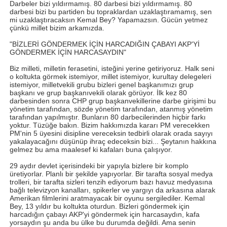
Darbeler bizi yıldırmamış. 80 darbesi bizi yıldırmamış. 80
darbesi bizi bu partiden bu topraklardan uzaklaştıramamış, sen
mi uzaklaştıracaksın Kemal Bey? Yapamazsın. Gücün yetmez
çünkü millet bizim arkamızda.
"BİZLERİ GÖNDERMEK İÇİN HARCADIĞIN ÇABAYI AKP'Yİ
GÖNDERMEK İÇİN HARCASAYDIN"
Biz milleti, milletin ferasetini, isteğini yerine getiriyoruz. Halk seni
o koltukta görmek istemiyor, millet istemiyor, kurultay delegeleri
istemiyor, milletvekili grubu bizleri genel başkanımızı grup
başkanı ve grup başkanıvekili olarak görüyor. İlk kez 80
darbesinden sonra CHP grup başkanvekillerine darbe girişimi bu
yönetim tarafından, sözde yönetim tarafından, atanmış yönetim
tarafından yapılmıştır. Bunların 80 darbecilerinden hiçbir farkı
yoktur. Tüzüğe bakın. Bizim hakkımızda kararı PM verecekken
PM'nin 5 üyesini disipline vereceksin tedbirli olarak orada sayıyı
yakalayacağını düşünüp ihraç edeceksin bizi... Şeytanın hakkına
gelmez bu ama maalesef ki kafaları buna çalışıyor.
29 aydır devlet içerisindeki bir yapıyla bizlere bir komplo
üretiyorlar. Planlı bir şekilde yapıyorlar. Bir tarafta sosyal medya
trolleri, bir tarafta sizleri tenzih ediyorum bazı havuz medyasına
bağlı televizyon kanalları, spikerler ve yargıyı da arkasına alarak
Amerikan filmlerini aratmayacak bir oyunu sergilediler. Kemal
Bey, 13 yıldır bu koltukta oturdun. Bizleri göndermek için
harcadığın çabayı AKP'yi göndermek için harcasaydın, kafa
yorsaydın şu anda bu ülke bu durumda değildi. Ama senin