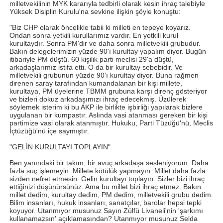
milletvekilinin MYK kararıyla tedbirli olarak kesin ihraç talebiyle
Yüksek Disiplin Kurulu'na sevkine ilişkin şöyle konuştu:
"Biz CHP olarak öncelikle tabii ki milleti en tepeye koyarız.
Ondan sonra yetkili kurullarımız vardır. En yetkili kurul
kurultaydır. Sonra PM'dir ve daha sonra milletvekili grubudur.
Bakın delegelerimizin yüzde 90'ı kurultay yapalım diyor. Bugün
itibariyle PM düştü. 60 kişilik parti meclisi 29'a düştü,
arkadaşlarımız istifa etti. O da bir kurultay sebebidir. Ve
milletvekili grubunun yüzde 90'ı kurultay diyor. Buna rağmen
direnen saray tarafından kumandalanan bir kişi millete,
kurultaya, PM üyelerine TBMM grubuna karşı direnç gösteriyor
ve bizleri dokuz arkadaşımızı ihraç edecekmiş. Üzülerek
söylemek isterim ki bu AKP ile birlikte işbirliği yapılarak bizlere
uygulanan bir kumpastır. Aslında vasi atanması gereken bir kişi
partimize vasi olarak atanmıştır. Hukuku, Parti Tüzüğü'nü, Meclis
İçtüzüğü'nü içe saymıştır.
"GELİN KURULTAYI TOPLAYIN"
Ben yanındaki bir takım, bir avuç arkadaşa sesleniyorum: Daha
fazla suç işlemeyin. Millete kötülük yapmayın. Millet daha fazla
sizden nefret etmesin. Gelin kurultayı toplayın. Sizler bizi ihraç
ettiğinizi düşünürsünüz. Ama bu millet bizi ihraç etmez. Bakın
millet dedim, kurultay dedim, PM dedim, milletvekili grubu dedim.
Bilim insanları, hukuk insanları, sanatçılar, barolar hepsi tepki
koyuyor. Utanmıyor musunuz Sayın Zülfü Livaneli'nin 'şarkımı
kullanamazsın' açıklamasından? Utanmıyor musunuz Selda