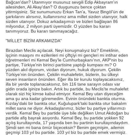
Bağcan'dan? Utanmıyor musunuz sevgili Edip Akbayram'ın
ailesinden, Ali Akay'dan? O duygunuzu bence çoktan
yitirmişsiniz. Siz sunumunuzu Erkan Tan'a, Yavuz Bingöl'ün de
şarkılarını alırsınız, kullanırsınız ama millet sizden utanıyor, halk
sizden utanıyor. Dokuz arkadaşımızı ve bizleri bağlayan 86
milyondur, 2 milyon parti üyemizdir. O yüzden bu kararı
tanımıyoruz. Bu kararı tanımayacağız.
"MİLLET BİZİM ARKAMIZDA"
Birazdan Meclis açılacak. Neyi konuşmalıyız biz? Emeklinin,
işçinin maaşını mı ezilenleri mi çiftçiyi mi gençleri mi intihar eden
öğretmenleri mi Kemal Bey'le Cumhurbaşkanı'nın, AKP'nin bu
partiye, Türkiye'nin birinci partisine yaptığı kumpası mı? O
yüzden akıl diyorum, vicdan diyorum, hukuk diyorum. Çekilin
Türkiye'nin önünden. Çekilin muhalefetin, bizlerin, bu ülkeyi
seven insanların önünden. Eğer illa bir kurulu toplayacaksınız,
illa bir yerde toplanacaksınız, bin 116 tane sarayın odası var
gidin orada işinize bakın. Artık bu partide, bu Meclis'te muhalefet
olarak sizi hiç kimse kabul etmiyor. Kemal Bey utan diyeceğim
ama şu ana kadar göremedim. Evinin önündeki bankta oturma.
Kızılay'daki bir bankta otur, Kuğulupark'taki bankta otur bakalım
millet sana ne diyor. Arkadaşlarımız, bizler bu partiye yıllarımızı
verdik. Kemal Bey bu partide üye bile değilken Umut Akdoğan bu
partide afiş bayrak asıyordu. Kemal Bey, bu partide yokken 92
açılış kurultayında, 17 yaşında ben bu partinin kurultayındaydım.
Şimdi sen mi bana ömür biçeceksin? Benim geçmişim, ailemin
geçmişi 103 yıl bu partide. 103 yıl biz bu partide emek vermişiz.