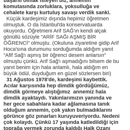
başarılı olmak isteyen biz, annemin
komutasında zorluklara, yoksulluğa ve
cehalete karşı kurtuluş savaşı verdik sanki.
Küçük kardeşimiz dışında hepimiz öğretmen
olmuştuk. O da İstanbul'da konservatuarda
okuyordu. Öğretmeni Arif SAĞ'ın kendi alçak
gönüllü sözüyle "ARİF SAĞI AŞMIŞ BİR
ÖĞRENCİ" olmuştu. (Okuluna ziyaretine gidip Arif
Hoca'sına durumunu sorduğumda aldığım yanıt
"Afif Sağ'ı aşmış bir öğrenci desem anlarsın"
olmuştu çünkü. Arif Sağ'ı aşmadığını bilsem de bu
yanıt benim için hala anlamlı, hala aldığım en
büyük ödül, duyduğum en güzel sözlersen biri)
31 Ağustos 1978'de, kardeşimi kaybettik.
Acılar karşısında hep dimdik gördüğümüz,
dimdik görmeye alıştığımız annemiz hala
dimdik ayaktaydı. Yakınlarımızın yanında ve
her gece sabahlara kadar ağlamasına tanık
olduğum annemin, çok yakın bulmadıklarını
görünce göz pınarları kuruyuveriyordu. Nedeni
çok kolaydı. Çünkü 17 yaşında katledildiği için
toprağa vermek zorunda kaldığı Halk Ozanı