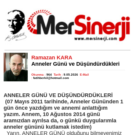
Ramazan KARA
Anneler Günü ve Düşündürdükleri
Okunma :
964
Tarih :
9.05.2026
E-Mail
:
fatihberkil@hotmail.com
ANNELER GÜNÜ VE DÜŞÜNDÜRDÜKLERİ
(07 Mayıs 2011 tarihinde, Anneler Gününden 1
gün önce yazdığım ve annemi anlattığım
yazım. Annem, 10 Ağustos 2014 günü
aramızdan ayrılsa da, o günkü duygularımla
anneler gününü kutlamak istedim)
Yarın, ANNELER GÜNÜ olduğunu bilmeyenimiz