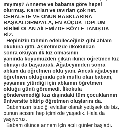
mıymış? Anneme ve babama göre hepsi
olurmuş. Kararları ve tavırları çok net.
CEHALETE VE ONUN BASKLARINA
BAŞKALDIRMAYLA, EN KÜÇÜK TOPLUM
BİRİMİ OLAN AİLEMİZDE BÖYLE TANIŞTIK
BİZ.
Hepinizin tahmin edebileceğiniz gibi ablam
okuluna gitti. Aşiretimizde ilkokuldan
sonra okuyan ilk kız olmasının
yanında köyümüzden çıkan ikinci öğretmen kız
olmayı da başararak. Ağabeyimden sonra
ablam da öğretmen oldu yani. Ancak ağabeyim
öğretmen olduğunda çok mutlu olan babam,
yaşamını yitirdiği için ablamın öğretmen
olduğu günü göremedi. İlkokula
gönderemediği kızı dışındaki tüm çocuklarının
üniversite bitirip öğretmen oluşlarını da.
Babamızın istediği evlatlar olarak yetişsek de biz,
bunun acısını hep içimizde yaşadık. Hala da
yaşıyoruz.
Babam ölünce annem için acılı günler başladı
.