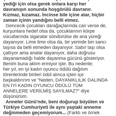
yediği için olsa gerek onlara karşı her
davranışın sonunda hoşgörülü davranır.
Kızmaz, kızamaz. İncinse bile içine atar, hiçbir
zaman içinin yandığını belli etmez.
Gencecik çocukları darağaçlarında can verse de,
kurşunlara hedef olsa da, çocuklarının körpe
vücutlarında sigaralar söndürülse de ana yüreği
dayanıyor. Lime lime olsa da, bir yerinde bin sancı
taşısa da belli etmeden dayanıyor. Sabır taşı olsa
çatlıyor ama analar dayanıyor, daha doğrusu
dayanamadığı halde dayanma gücünü gösteriyor.
Benim buna aklım ermiyor işte. Bu nedenle;
her yıl, en iyi kadın oyuncu ödülü dağıtım
törenlerinde birileri ödül alınca içten içe
başkaldırırım ve "Neden, DAYANIKLILIK DALINDA
EN İYİ KADIN OYUNCU ÖDÜLÜ TÜM
ANNELERE VERİLMİŞ SAYILMAZ?" diye
düşünürüm.
Anneler Günü'nde, beni doğurup büyüten ve
Türkiye Cumhuriyeti ile aynı yaştaki anneme
değinmeden geçemiyorum...
(Farklı ve örnek