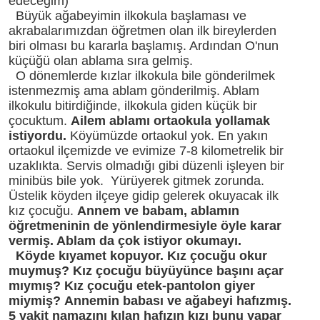
edeceğim)
Büyük ağabeyimin ilkokula başlaması ve
akrabalarımızdan öğretmen olan ilk bireylerden
biri olması bu kararla başlamış. Ardından O'nun
küçüğü olan ablama sıra gelmiş.
O dönemlerde kızlar ilkokula bile gönderilmek
istenmezmiş ama ablam gönderilmiş. Ablam
ilkokulu bitirdiğinde, ilkokula giden küçük bir
çocuktum.
Ailem ablamı ortaokula yollamak
istiyordu.
Köyümüzde ortaokul yok. En yakın
ortaokul ilçemizde ve evimize 7-8 kilometrelik bir
uzaklıkta. Servis olmadığı gibi düzenli işleyen bir
minibüs bile yok. Yürüyerek gitmek zorunda.
Üstelik köyden ilçeye gidip gelerek okuyacak ilk
kız çocuğu.
Annem ve babam, ablamın
öğretmeninin de yönlendirmesiyle öyle karar
vermiş. Ablam da çok istiyor okumayı.
Köyde kıyamet kopuyor. Kız çocuğu okur
muymuş? Kız çocuğu büyüyünce başını açar
mıymış? Kız çocuğu etek-pantolon giyer
miymiş? Annemin babası ve ağabeyi hafızmış.
5 vakit namazını kılan hafızın kızı bunu yapar