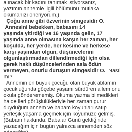
alınacak bir kadını tanımak istiyorsanız,
yazımın annemle ilgili bölümünü mutlaka
okumanızı öneriyorum.)
Ç
oğu anne gibi özverinin simgesidir O.
Annesini bebekken, babasını 14
yaşında yitirdiği ve 16 yaşında gelin, 17
yaşında anne olmasına karşın her zaman, her
koşulda, her yerde, her kesime ve herkese
karşı yaşından olgun, düşüncelerini
olgunlaştırmadan dillendirmediği için olsa
gerek haklı düşüncelerinden asla ödün
vermeyen, onurlu duruşun simgesidir O.
Nasıl
mı?
Annemin en büyük çocuğu olan büyük ablamın
çocukluğunda göçebe yaşamı sürdüren ailem onu
okula gönderememiş. Okuma yazma bilmedikleri
halde ileri görüşlülükleriyle her zaman gurur
duyduğum annem ve babam koyunları satıp
yerleşik yaşama geçmek için köyümüze gelmiş.
(Babam hakkında, Babalar Günü geldiğinde
yazacağım için bugün yalnızca annemden söz