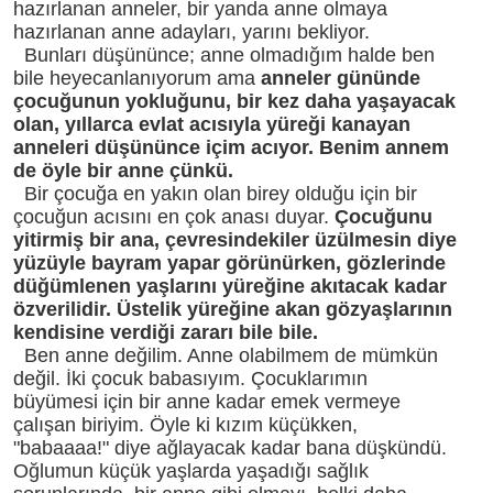
hazırlanan anneler, bir yanda anne olmaya
hazırlanan anne adayları, yarını bekliyor.
Bunları düşününce; anne olmadığım halde ben
bile heyecanlanıyorum ama
anneler gününde
çocuğunun yokluğunu, bir kez daha yaşayacak
olan, yıllarca evlat acısıyla yüreği kanayan
anneleri düşününce içim acıyor. Benim annem
de öyle bir anne çünkü.
Bir çocuğa en yakın olan birey olduğu için bir
çocuğun acısını en çok anası duyar.
Çocuğunu
yitirmiş bir ana, çevresindekiler üzülmesin diye
yüzüyle bayram yapar görünürken, gözlerinde
düğümlenen yaşlarını yüreğine akıtacak kadar
özverilidir. Üstelik yüreğine akan gözyaşlarının
kendisine verdiği zararı bile bile.
Ben anne değilim. Anne olabilmem de mümkün
değil. İki çocuk babasıyım. Çocuklarımın
büyümesi için bir anne kadar emek vermeye
çalışan biriyim. Öyle ki kızım küçükken,
"babaaaa!" diye ağlayacak kadar bana düşkündü.
Oğlumun küçük yaşlarda yaşadığı sağlık