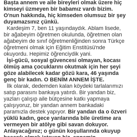
Başta annem ve aile bireyleri olmak üzere hiç
kimseyi üzmeyen bir babamız vardı bizim.
O'nun hakkında, hiç kimseden olumsuz bir şey
duyamazsınız çünkü.
Kardeşim 7, ben 11 yaşındaydık. Ablam lisede,
bir ağabeyim öğretmen okulunda, öğretmen olan
ağabeyim de sınıf öğretmenliğinden sonra Türkçe
öğretmeni olmak için Eğitim Enstitüsü'nde
okuyordu. Hepimiz öğrenciydik yani.
İşi-gücü, sosyal güvencesi olmayan, kocası
ölmüş ama çocuklarını okutmak için her şeyi
göze alabilecek kadar gözü kara, 46 yaşında
genç bir kadın. O BENİM ANNEM İŞTE.
İlk olarak, dedemden kalan köydeki tarlalarımızı
satıp parasını bankaya yatırdı. Bir yandan biz,
yazları çalışıp aile bütçesine katkı yapmaya
çalışıyoruz, bir yandan annem bankadaki
paramızla destek yapıyor.
Bir yandan da o özveri
yüklü kadın, gece yarılarında bile üretime ara
vermeyen bir atölye gibi savan dokuyor.
Anlayacağınız; o günün koşullarında okuyup