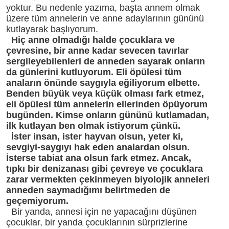
yoktur. Bu nedenle yazıma, başta annem olmak
üzere tüm annelerin ve anne adaylarının gününü
kutlayarak başlıyorum.
Hiç anne olmadığı halde çocuklara ve
çevresine, bir anne kadar sevecen tavırlar
sergileyebilenleri de anneden sayarak onların
da günlerini kutluyorum. Eli öpülesi tüm
anaların önünde saygıyla eğiliyorum elbette.
Benden büyük veya küçük olması fark etmez,
eli öpülesi tüm annelerin ellerinden öpüyorum
bugünden. Kimse onların gününü kutlamadan,
ilk kutlayan ben olmak istiyorum çünkü.
İster insan, ister hayvan olsun, yeter ki,
sevgiyi-saygıyı hak eden analardan olsun.
İsterse tabiat ana olsun fark etmez. Ancak,
tıpkı bir denizanası gibi çevreye ve çocuklara
zarar vermekten çekinmeyen biyolojik anneleri
anneden saymadığımı belirtmeden de
geçemiyorum.
Bir yanda, annesi için ne yapacağını düşünen
çocuklar, bir yanda çocuklarının sürprizlerine