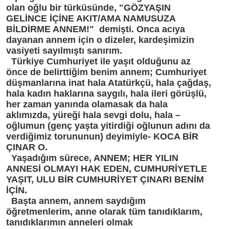
olan oğlu bir türküsünde, "GÖZYAŞIN
GELİNCE İÇİNE AKIT/AMA NAMUSUZA
BİLDİRME ANNEM!" demişti. Onca acıya
dayanan annem için o dizeler, kardeşimizin
vasiyeti sayılmıştı sanırım.
Türkiye Cumhuriyet ile yaşıt olduğunu az
önce de belirttiğim benim annem; Cumhuriyet
düşmanlarına inat hala Atatürkçü, hala çağdaş,
hala kadın haklarına saygılı, hala ileri görüşlü,
her zaman yanında olamasak da hala
aklımızda, yüreği hala sevgi dolu, hala –
oğlumun (genç yaşta yitirdiği oğlunun adını da
verdiğimiz torununun) deyimiyle- KOCA BİR
ÇINAR O.
Yaşadığım sürece, ANNEM; HER YILIN
ANNESİ OLMAYI HAK EDEN, CUMHURİYETLE
YAŞIT, ULU BİR CUMHURİYET ÇINARI BENİM
İÇİN.
Başta annem, annem saydığım
öğretmenlerim, anne olarak tüm tanıdıklarım,
tanıdıklarımın anneleri olmak