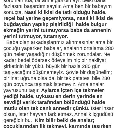
sorunlarında, bir anne gibi olmayı, belki daha
fazlasını başardım sayılır. Ama ben bir babayım
sonuçta.
Nasıl ki ikisi de tatlı olduğu halde,
reçel bal yerine geçemiyorsa, nasıl ki ikisi de
buğdaydan yapılıp pişirildiği halde bulgur
ekmeğin yerini tutmuyorsa baba da annenin
yerini tutmuyor, tutamıyor.
Baba olan arkadaşlarımız alınmasınlar ama bir
çocuğu yaparken babalar, anaların ortalama 280
gün neler yaşadığını düşünmek zorundalar. Ne
kadar bedel ödersek ödeyelim hiç bir nakliyat
şirketinin bir yükü, büyük bir hazla 280 gün
taşıyacağını düşünemeyiz. Şöyle bir düşünelim;
bir inat uğruna olsa da, bir tek patatesi bile 280
gün boyunca taşımak istemeyiz. Ama analar
yavrusunu taşır.
Aylarca içten içe tekmeler
yediği halde, uykusu en derin yerinde en
sevdiği varlık tarafından bölündüğü halde
mutlu olan tek canlı annedir çünkü.
İster insan
olsun, ister hayvan fark etmez. Annelik içgüdüsü
gereğidir bu.
Kim bilir belki de analar;
çocuklarından ilk tekmeyi, karnında taşırken