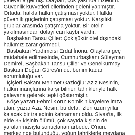
galeyana gelmiş. Olayları, çok yakından izledim.
Güvenlik kuvvetleri ellerinden geleni yapmıştır.
Ortada, halkla halkın çatışması yoktur. Halkla
güvenlik güçlerinin çatışması yoktur. Karşılıklı
gruplar arasında çatışma yoktur. Bir otelin
yakılmasından dolayı can kaybı vardır.
Başbakan Tansu Çiller: Çok şükür otel dışındaki
halkımız zarar görmedi.
Başbakan Yardımcısı Erdal İnönü: Olaylara geç
müdahale edilmesinde, Cumhurbaşkanı Süleyman
Demirel, Başbakan Tansu Çiller ve Genelkurmay
Başkanı Doğan Güreş'in de, benim kadar
sorumluluğu var.
İçişleri Bakanı Mehmet Gazioğlu: Aziz Nesin'in,
halkın inançlarına karşı bilinen tahrikleriyle halk
galeyana gelerek tepki göstermiştir.
Köşe yazarı Fehmi Koru: Komik hikayelere imza
atan, yazar Aziz Nesin; bu defa, izleri uzun yıllar
kalacak bir trajedinin kahramanı oldu. Sivas'ta, ilk
elde 35 kişinin ölümü, çok sayıda kişinin de
yaralanmasıyla sonuçlanan arbede; O'nun,
merkezinde bulunduğu, yoğun tahriklerle meydana