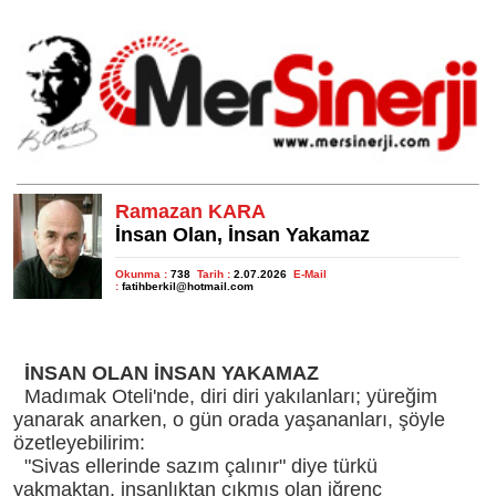
Ramazan KARA
İnsan Olan, İnsan Yakamaz
Okunma :
738
Tarih :
2.07.2026
E-Mail
:
fatihberkil@hotmail.com
İNSAN OLAN İNSAN YAKAMAZ
Madımak Oteli'nde, diri diri yakılanları; yüreğim
yanarak anarken, o gün orada yaşananları, şöyle
özetleyebilirim:
"Sivas ellerinde sazım çalınır" diye türkü
yakmaktan, insanlıktan çıkmış olan iğrenç