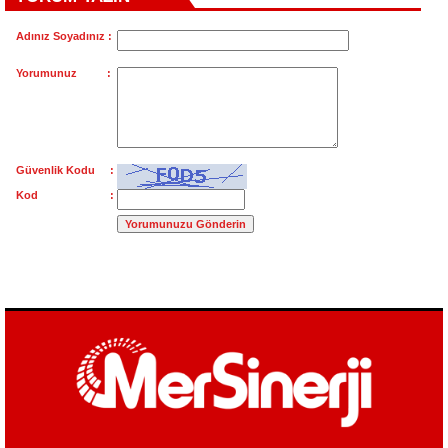
Adınız Soyadınız :
Yorumunuz :
Güvenlik Kodu :
Kod :