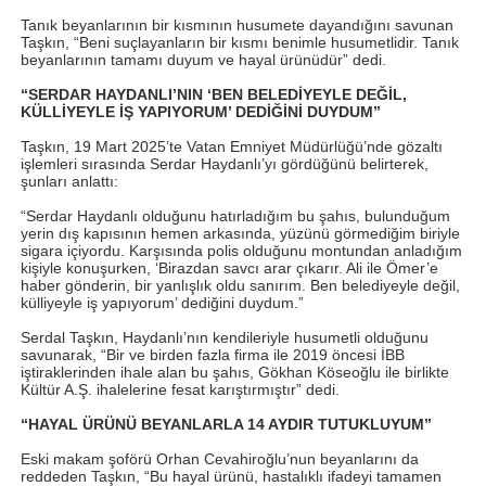
Tanık beyanlarının bir kısmının husumete dayandığını savunan
Taşkın, “Beni suçlayanların bir kısmı benimle husumetlidir. Tanık
beyanlarının tamamı duyum ve hayal ürünüdür” dedi.
“SERDAR HAYDANLI’NIN ‘BEN BELEDİYEYLE DEĞİL,
KÜLLİYEYLE İŞ YAPIYORUM’ DEDİĞİNİ DUYDUM”
Taşkın, 19 Mart 2025’te Vatan Emniyet Müdürlüğü’nde gözaltı
işlemleri sırasında Serdar Haydanlı’yı gördüğünü belirterek,
şunları anlattı:
“Serdar Haydanlı olduğunu hatırladığım bu şahıs, bulunduğum
yerin dış kapısının hemen arkasında, yüzünü görmediğim biriyle
sigara içiyordu. Karşısında polis olduğunu montundan anladığım
kişiyle konuşurken, ‘Birazdan savcı arar çıkarır. Ali ile Ömer’e
haber gönderin, bir yanlışlık oldu sanırım. Ben belediyeyle değil,
külliyeyle iş yapıyorum’ dediğini duydum.”
Serdal Taşkın, Haydanlı’nın kendileriyle husumetli olduğunu
savunarak, “Bir ve birden fazla firma ile 2019 öncesi İBB
iştiraklerinden ihale alan bu şahıs, Gökhan Köseoğlu ile birlikte
Kültür A.Ş. ihalelerine fesat karıştırmıştır” dedi.
“HAYAL ÜRÜNÜ BEYANLARLA 14 AYDIR TUTUKLUYUM”
Eski makam şoförü Orhan Cevahiroğlu’nun beyanlarını da
reddeden Taşkın, “Bu hayal ürünü, hastalıklı ifadeyi tamamen