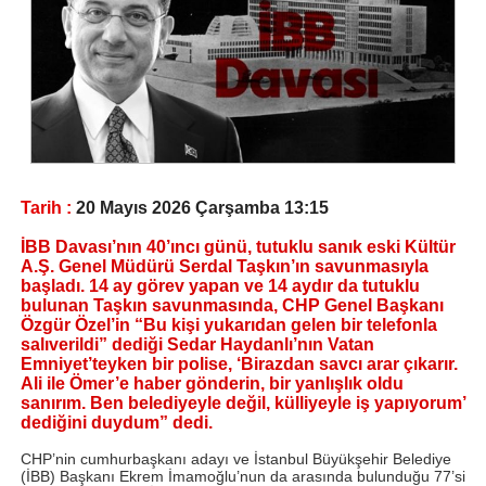
Tarih :
20 Mayıs 2026 Çarşamba 13:15
İBB Davası’nın 40’ıncı günü, tutuklu sanık eski Kültür
A.Ş. Genel Müdürü Serdal Taşkın’ın savunmasıyla
başladı. 14 ay görev yapan ve 14 aydır da tutuklu
bulunan Taşkın savunmasında, CHP Genel Başkanı
Özgür Özel’in “Bu kişi yukarıdan gelen bir telefonla
salıverildi” dediği Sedar Haydanlı’nın Vatan
Emniyet’teyken bir polise, ‘Birazdan savcı arar çıkarır.
Ali ile Ömer’e haber gönderin, bir yanlışlık oldu
sanırım. Ben belediyeyle değil, külliyeyle iş yapıyorum’
dediğini duydum” dedi.
CHP’nin cumhurbaşkanı adayı ve İstanbul Büyükşehir Belediye
(İBB) Başkanı Ekrem İmamoğlu’nun da arasında bulunduğu 77’si