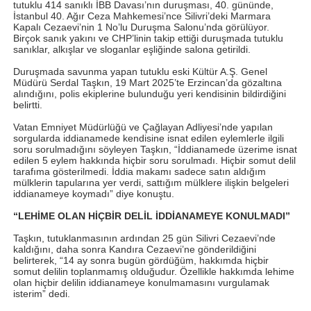
tutuklu 414 sanıklı İBB Davası’nın duruşması, 40. gününde,
İstanbul 40. Ağır Ceza Mahkemesi’nce Silivri’deki Marmara
Kapalı Cezaevi’nin 1 No’lu Duruşma Salonu’nda görülüyor.
Birçok sanık yakını ve CHP’linin takip ettiği duruşmada tutuklu
sanıklar, alkışlar ve sloganlar eşliğinde salona getirildi.
Duruşmada savunma yapan tutuklu eski Kültür A.Ş. Genel
Müdürü Serdal Taşkın, 19 Mart 2025’te Erzincan’da gözaltına
alındığını, polis ekiplerine bulunduğu yeri kendisinin bildirdiğini
belirtti.
Vatan Emniyet Müdürlüğü ve Çağlayan Adliyesi’nde yapılan
sorgularda iddianamede kendisine isnat edilen eylemlerle ilgili
soru sorulmadığını söyleyen Taşkın, “İddianamede üzerime isnat
edilen 5 eylem hakkında hiçbir soru sorulmadı. Hiçbir somut delil
tarafıma gösterilmedi. İddia makamı sadece satın aldığım
mülklerin tapularına yer verdi, sattığım mülklere ilişkin belgeleri
iddianameye koymadı” diye konuştu.
“LEHİME OLAN HİÇBİR DELİL İDDİANAMEYE KONULMADI”
Taşkın, tutuklanmasının ardından 25 gün Silivri Cezaevi’nde
kaldığını, daha sonra Kandıra Cezaevi’ne gönderildiğini
belirterek, “14 ay sonra bugün gördüğüm, hakkımda hiçbir
somut delilin toplanmamış olduğudur. Özellikle hakkımda lehime
olan hiçbir delilin iddianameye konulmamasını vurgulamak
isterim” dedi.