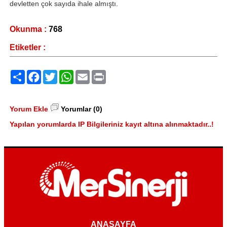
devletten çok sayıda ihale almıştı.
Okunma :
768
Etiketler :
Paylaş
Facebook
Twitter
WhatsApp
Email
Print
Yorum Ekle
Yorumlar (0)
Yapılan yorumlarda IP Bilgileriniz kayıt altına alınmaktadır..!
ANASAYFA