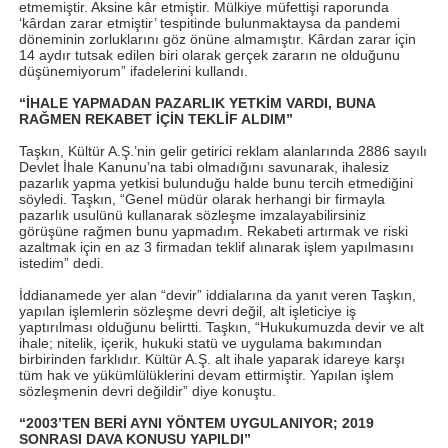
etmemiştir. Aksine kâr etmiştir. Mülkiye müfettişi raporunda
‘kârdan zarar etmiştir’ tespitinde bulunmaktaysa da pandemi
döneminin zorluklarını göz önüne almamıştır. Kârdan zarar için
14 aydır tutsak edilen biri olarak gerçek zararın ne olduğunu
düşünemiyorum” ifadelerini kullandı.
“İHALE YAPMADAN PAZARLIK YETKİM VARDI, BUNA
RAĞMEN REKABET İÇİN TEKLİF ALDIM”
Taşkın, Kültür A.Ş.’nin gelir getirici reklam alanlarında 2886 sayılı
Devlet İhale Kanunu’na tabi olmadığını savunarak, ihalesiz
pazarlık yapma yetkisi bulunduğu halde bunu tercih etmediğini
söyledi. Taşkın, “Genel müdür olarak herhangi bir firmayla
pazarlık usulünü kullanarak sözleşme imzalayabilirsiniz
görüşüne rağmen bunu yapmadım. Rekabeti artırmak ve riski
azaltmak için en az 3 firmadan teklif alınarak işlem yapılmasını
istedim” dedi.
İddianamede yer alan “devir” iddialarına da yanıt veren Taşkın,
yapılan işlemlerin sözleşme devri değil, alt işleticiye iş
yaptırılması olduğunu belirtti. Taşkın, “Hukukumuzda devir ve alt
ihale; nitelik, içerik, hukuki statü ve uygulama bakımından
birbirinden farklıdır. Kültür A.Ş. alt ihale yaparak idareye karşı
tüm hak ve yükümlülüklerini devam ettirmiştir. Yapılan işlem
sözleşmenin devri değildir” diye konuştu.
“2003’TEN BERİ AYNI YÖNTEM UYGULANIYOR; 2019
SONRASI DAVA KONUSU YAPILDI”