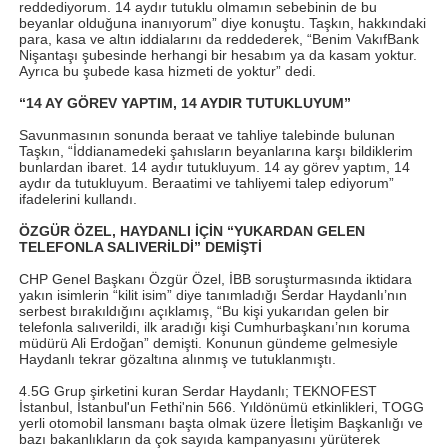
reddediyorum. 14 aydır tutuklu olmamın sebebinin de bu
beyanlar olduğuna inanıyorum” diye konuştu. Taşkın, hakkındaki
para, kasa ve altın iddialarını da reddederek, “Benim VakıfBank
Nişantaşı şubesinde herhangi bir hesabım ya da kasam yoktur.
Ayrıca bu şubede kasa hizmeti de yoktur” dedi.
“14 AY GÖREV YAPTIM, 14 AYDIR TUTUKLUYUM”
Savunmasının sonunda beraat ve tahliye talebinde bulunan
Taşkın, “İddianamedeki şahısların beyanlarına karşı bildiklerim
bunlardan ibaret. 14 aydır tutukluyum. 14 ay görev yaptım, 14
aydır da tutukluyum. Beraatimi ve tahliyemi talep ediyorum”
ifadelerini kullandı.
ÖZGÜR ÖZEL, HAYDANLI İÇİN “YUKARDAN GELEN
TELEFONLA SALIVERİLDİ” DEMİŞTİ
CHP Genel Başkanı Özgür Özel, İBB soruşturmasında iktidara
yakın isimlerin “kilit isim” diye tanımladığı Serdar Haydanlı’nın
serbest bırakıldığını açıklamış, “Bu kişi yukarıdan gelen bir
telefonla salıverildi, ilk aradığı kişi Cumhurbaşkanı’nın koruma
müdürü Ali Erdoğan” demişti. Konunun gündeme gelmesiyle
Haydanlı tekrar gözaltına alınmış ve tutuklanmıştı.
4.5G Grup şirketini kuran Serdar Haydanlı; TEKNOFEST
İstanbul, İstanbul'un Fethi'nin 566. Yıldönümü etkinlikleri, TOGG
yerli otomobil lansmanı başta olmak üzere İletişim Başkanlığı ve
bazı bakanlıkların da çok sayıda kampanyasını yürüterek