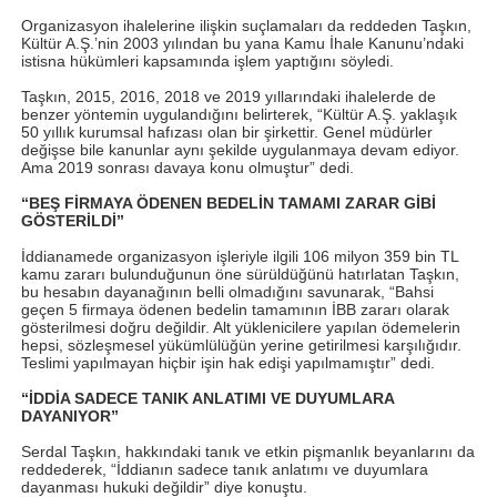
Organizasyon ihalelerine ilişkin suçlamaları da reddeden Taşkın,
Kültür A.Ş.’nin 2003 yılından bu yana Kamu İhale Kanunu’ndaki
istisna hükümleri kapsamında işlem yaptığını söyledi.
Taşkın, 2015, 2016, 2018 ve 2019 yıllarındaki ihalelerde de
benzer yöntemin uygulandığını belirterek, “Kültür A.Ş. yaklaşık
50 yıllık kurumsal hafızası olan bir şirkettir. Genel müdürler
değişse bile kanunlar aynı şekilde uygulanmaya devam ediyor.
Ama 2019 sonrası davaya konu olmuştur” dedi.
“BEŞ FİRMAYA ÖDENEN BEDELİN TAMAMI ZARAR GİBİ
GÖSTERİLDİ”
İddianamede organizasyon işleriyle ilgili 106 milyon 359 bin TL
kamu zararı bulunduğunun öne sürüldüğünü hatırlatan Taşkın,
bu hesabın dayanağının belli olmadığını savunarak, “Bahsi
geçen 5 firmaya ödenen bedelin tamamının İBB zararı olarak
gösterilmesi doğru değildir. Alt yüklenicilere yapılan ödemelerin
hepsi, sözleşmesel yükümlülüğün yerine getirilmesi karşılığıdır.
Teslimi yapılmayan hiçbir işin hak edişi yapılmamıştır” dedi.
“İDDİA SADECE TANIK ANLATIMI VE DUYUMLARA
DAYANIYOR”
Serdal Taşkın, hakkındaki tanık ve etkin pişmanlık beyanlarını da
reddederek, “İddianın sadece tanık anlatımı ve duyumlara
dayanması hukuki değildir” diye konuştu.