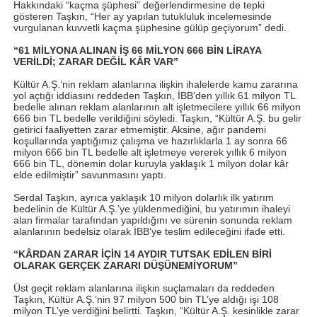
Hakkındaki “kaçma şüphesi” değerlendirmesine de tepki
gösteren Taşkın, “Her ay yapılan tutukluluk incelemesinde
vurgulanan kuvvetli kaçma şüphesine gülüp geçiyorum” dedi.
“61 MİLYONA ALINAN İŞ 66 MİLYON 666 BİN LİRAYA
VERİLDİ; ZARAR DEĞİL KÂR VAR”
Kültür A.Ş.’nin reklam alanlarına ilişkin ihalelerde kamu zararına
yol açtığı iddiasını reddeden Taşkın, İBB’den yıllık 61 milyon TL
bedelle alınan reklam alanlarının alt işletmecilere yıllık 66 milyon
666 bin TL bedelle verildiğini söyledi. Taşkın, “Kültür A.Ş. bu gelir
getirici faaliyetten zarar etmemiştir. Aksine, ağır pandemi
koşullarında yaptığımız çalışma ve hazırlıklarla 1 ay sonra 66
milyon 666 bin TL bedelle alt işletmeye vererek yıllık 6 milyon
666 bin TL, dönemin dolar kuruyla yaklaşık 1 milyon dolar kâr
elde edilmiştir” savunmasını yaptı.
Serdal Taşkın, ayrıca yaklaşık 10 milyon dolarlık ilk yatırım
bedelinin de Kültür A.Ş.’ye yüklenmediğini, bu yatırımın ihaleyi
alan firmalar tarafından yapıldığını ve sürenin sonunda reklam
alanlarının bedelsiz olarak İBB’ye teslim edileceğini ifade etti.
“KÂRDAN ZARAR İÇİN 14 AYDIR TUTSAK EDİLEN BİRİ
OLARAK GERÇEK ZARARI DÜŞÜNEMİYORUM”
Üst geçit reklam alanlarına ilişkin suçlamaları da reddeden
Taşkın, Kültür A.Ş.’nin 97 milyon 500 bin TL’ye aldığı işi 108
milyon TL’ye verdiğini belirtti. Taşkın, “Kültür A.Ş. kesinlikle zarar