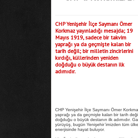
CHP Yenişehir İlçe Saymanı Ömer
Korkmaz yayınladığı mesajda; 19
Mayıs 1919, sadece bir takvim
yaprağı ya da geçmişte kalan bir
tarih değil; bir milletin zincirlerini
kırdığı, küllerinden yeniden
doğduğu o büyük destanın ilk
adımıdır.
CHP Yenişehir İlçe Saymanı Ömer Korkmaz
yaprağı ya da geçmişte kalan bir tarih değil;
doğduğu o büyük destanın ilk adımıdır. Ga
yürüyüş, bugün Yenişehir’imizden tüm ülkey
enerjisinde hayat buluyor.