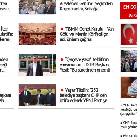
’ten
Alevlenen Gerilim! ’Seçimden
EN ÇO
ması:
Kaçmasınlar, Sokağa
un
Çıksınlar Görelim Onları’
Bu Ay
 İlçe
TBMM Genel Kurulu... Van
 istifa:
Gölü ve Mersin Körfezi için
kararı
acil önlem çağrısı
de’a
“Çerçeve yasa" teklifinin
ceği
yansımaları… DTB Başkanı
in
Yeşil: “Bu sürecin en önemli
ekonomik kazanımlarından
biri istihdam olacaktır”
Yaşar Tüzün: "232
aşkanı
belediye başkanı CHP’den
yla
istifa ederek YENİ Parti’ye
raç’
katıldı"
» YENİ Part
kurduğu par
çalışıyorlar"
» CHP Grup 
malı götür
» Mersin’de