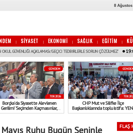
8 Ağustos
NDEM
SİYASET
EKONOMİ
SAĞLIK
EĞİTİM
KÜ
|
|
|
|
|
19:01
NLIĞI AÇıKLAMASı: ’GEÇICI TEDBIRLERLE SORUN ÇÖZÜLMEZ’
BORÇKA’
GÜNDEM
GÜNDE
7.08.2026
7.08.20
Borçka’da Siyasette Alevlenen
CHP Mut ve Silifke İlçe
Gerilim! ’Seçimden Kaçmasınlar,
Başkanlıklarında toplu istifa: YEN
Sokağa Çıksınlar Görelim Onları’
Parti’ye katılma kararı aldılar
FLAŞ 
9 Mayıs Ruhu Bugün Seninle