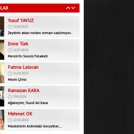
11.06.2017
LAR
Zeytinin atası neden orman sayılmıyor..
Emre Türk
11.07.2026
Mersin’in Sessiz Felaketi
Fatma Lalecan
11.09.2025
Neyin Çivisi
Ramazan KARA
7.08.2026
Ağabeyim, Yusuf Ali Kara
Mehmet OK
12.06.2026
Maskelerin Ardındaki Gerçekler….
Bedrettin GÜNDEŞ
29.09.2025
İktidar muhalefeti devre dışı bırakarak yeni
bir rejim mi, inşa ediyor?