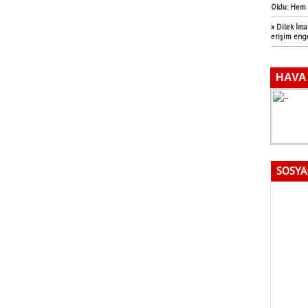
Oldu: Hem 
» Dilek İm
erişim eng
SOSYA