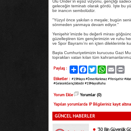
Ulu Önder’in eşsiz vizyonu, gençliği sadece
geleceğin teminatı olarak gördü. İşte bu
bir inancın sembolüdür.
"Yüzyıl önce yakılan o meşale; bugün senin
sönmeden yanmaya devam ediyor."
Yenişehir’imizde bu değerli mirası göğsünde 
güzelleştiren tüm gençlerimizin ve ruhu h
ve Spor Bayramı’nı en içten dileklerimle k
Başta Cumhuriyetimizin kurucusu Gazi Mus
toprakları vatan kılan tüm kahramanlarımı
Paylaş :
Paylaş
Facebook
Twitter
WhatsApp
Email
Print
Etiketler :
#19Mayıs #ÖmerKorkmaz #Yenişehir #Ata
#GelecekGençliktedir #19MayısRuhu
Yorum Ekle
Yorumlar (0)
Yapılan yorumlarda IP Bilgileriniz kayıt altına
GÜNCEL HABERLER
’30 Bin Güvenlik Gö