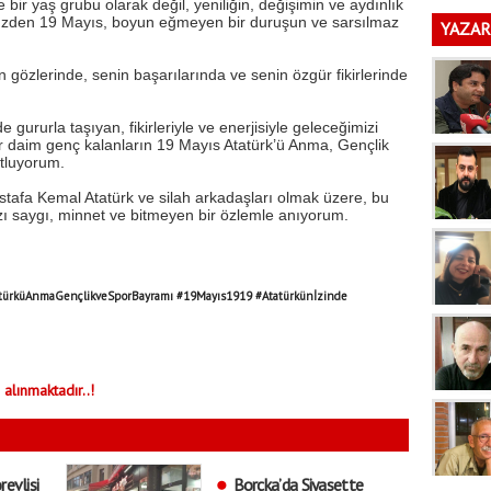
 bir yaş grubu olarak değil, yeniliğin, değişimin ve aydınlık
 yüzden 19 Mayıs, boyun eğmeyen bir duruşun ve sarsılmaz
YAZAR
 gözlerinde, senin başarılarında ve senin özgür fikirlerinde
gururla taşıyan, fikirleriyle ve enerjisiyle geleceğimizi
er daim genç kalanların 19 Mayıs Atatürk’ü Anma, Gençlik
utluyorum.
tafa Kemal Atatürk ve silah arkadaşları olmak üzere, bu
zı saygı, minnet ve bitmeyen bir özlemle anıyorum.
türküAnmaGençlikveSporBayramı #19Mayıs1919 #Atatürkünİzinde
 alınmaktadır..!
revlisi
Borçka’da Siyasette