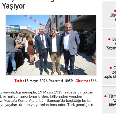
Yaşıyor
Gör
E
Güve
’Geçic
Bo
’Seçi
Sokağa 
C
İlç
toplu is
katı
Tarih :
18 Mayıs 2026 Pazartesi 18:59
Okunma :
766
 yayınladığı mesajda; 19 Mayıs 1919, sadece bir takvim
TBMM
 bir milletin zincirlerini kırdığı, küllerinden yeniden
V
zi Mustafa Kemal Atatürk’ün Samsun’da başlattığı bu tarihi
Körf
e yayılan, üreten ve yarınları inşa eden Türk gençliğinin