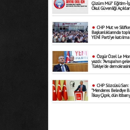
Çözüm Mü?’ Eğitim-İş
Okul Güvenliği Açıkla
’Geçici Tedbirlerle Sor
Çözülmez’
CHP Mut ve Silifke
Başkanlıklarında toplu
YENİ Parti’ye katılma 
aldılar
Özgür Özel Le Mon
yazdı: "Avrupa’nın gele
Türkiye’de demokrasin
geleceğinden ayrı
düşünülemez"
CHP Sözcüsü Sarı:
"Menderes Belediye B
İlkay Çiçek, dün itibarı
tedbirli olarak ’kesin ih
talebiyle disipline sevk
edilmiştir"