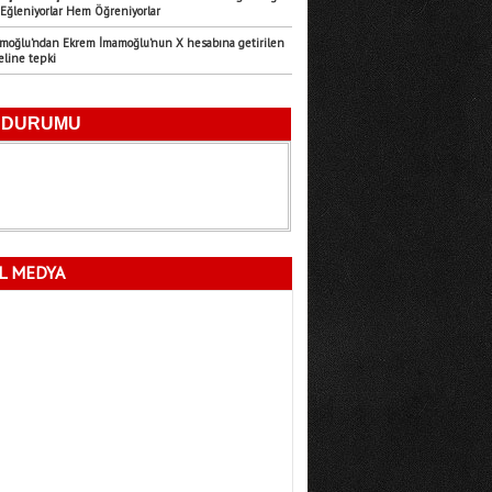
Eğleniyorlar Hem Öğreniyorlar
Emre Türk
amoğlu’ndan Ekrem İmamoğlu’nun X hesabına getirilen
11.07.2026
eline tepki
Mersin’in Sessiz Felaketi
Fatma Lalecan
11.09.2025
Neyin Çivisi
L MEDYA