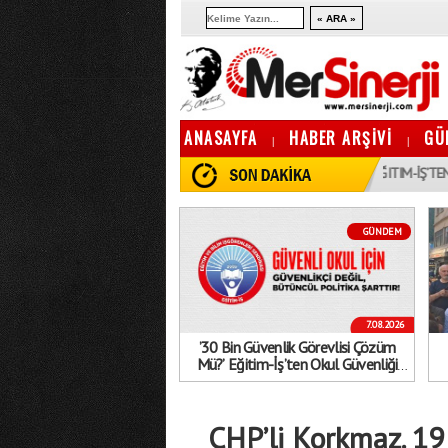
ANASAYFA
HABER ARŞİVİ
GÜ
|
|
19:10
’30 BIN GÜVENLIK GÖREVLISI ÇÖZÜM MÜ?’ EĞITIM-İŞ’TEN OKUL GÜVE
GÜNDEM
7.08.2026
’30 Bin Güvenlik Görevlisi Çözüm
Mü?’ Eğitim-İş’ten Okul Güvenliği
Açıklaması: ’Geçici Tedbirlerle Sorun
Çözülmez’
CHP’li Korkmaz. 1