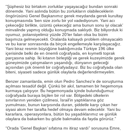
“Şüphesiz biz birtakım zorluklar yaşayacağız bundan sonraki
dönemde. Yani aslında bütün bu zorlukların olabileceklerin
öngörüsünü Genel Başkanımız gerek meydanda gerek kurultay
konuşmasında ‘ben size zorlu bir yol vadediyorum. Yani acı
çekeceğiz birlikte, üzüntü çekeceğiz ama bunun sonu iyi olacak’
minvalinde yapmış olduğu konuşmada saklıydı. Biz biliyorduk ki
oyumuz, potansiyelimiz yüzde 20’ler falan olsa bu bizim
başımıza gelmeyecekti. Oralarda kalsaydı problem olmayacaktı
ve bu karar sonrasında da birçok engellemeyle karşılaşacağız.
Yani biraz resmin büyüğüne baktığımızda Türkiye 196 ülke
içerisinde belki de en önemli coğrafyada, en kıymetli toprak
parçasına sahip. İki kıtanın birleştiği ve gerek kuzeyimizde gerek
güneyimizde çatışmaların yaşandığı, dünyanın geleceği
açısından çok önemli bir coğrafyadayız. Biz bu coğrafyada olan
biteni, siyaseti sadece günlük olaylarla değerlendirmeyelim.
Benzer zamanlarda, emin olun Pedro Sanchez’e de soruşturma
açılması tesadüf değil. Çünkü bir akıl, tamamen bir hegemonya
kurmaya çalışıyor. Bu hegemonyada içinde bulunduğumuz
coğrafyada buraya biçilen bir rol var. Bölgedeki ülkelerin
sınırlarının yeniden çizilmesi, İsrail'in yaptıklarına göz
yumulması, bunun karşısında duran, şiddetle karşı çıkan her
siyasi akım her tarafta hedef olmaya devam edecektir. Yani bu
kararlara, operasyonlara, bütün bu yaşadıklarımız ve günlük
olaylara da bakarken bu gözle bakmakta da fayda görürüz.”
“Orada 'Genel Başkan’ sıfatına mı itiraz vardı” sorusuna Emre,