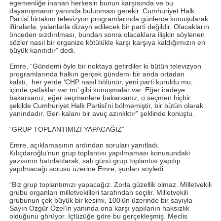
egemenliğe inanan herkesin bunun karşısında ve bu
dayanışmanın yanında bulunması gerekir. Cumhuriyet Halk
Partisi birtakım televizyon programlarında günlerce konuşularak
iftiralarla, yalanlarla dizayn edilecek bir parti değildir. Olacakların
önceden sızdırılması, bundan sonra olacaklara ilişkin söylenen
sözler nasıl bir organize kötülükle karşı karşıya kaldığımızın en
büyük kanıtıdır” dedi.
Emre, “Gündemi öyle bir noktaya getirdiler ki bütün televizyon
programlarında halkın gerçek gündemi bir anda ortadan
kalktı,
her yerde ‘CHP nasıl bölünür, yeni parti kuruldu mu,
içinde çatlaklar var mı’ gibi konuşmalar var. Eğer iradeye
bakarsanız, eğer seçmenlere bakarsanız, o seçmen hiçbir
şekilde Cumhuriyet Halk Partisi'ni bölmemiştir, bir bütün olarak
yanındadır. Geri kalanı bir avuç azınlıktır” şeklinde konuştu.
“GRUP TOPLANTIMIZI YAPACAĞIZ”
Emre, açıklamasının ardından soruları yanıtladı.
Kılıçdaroğlu’nun grup toplantısı yapılmaması konusundaki
yazısının hatırlatılarak, salı günü grup toplantısı yapılıp
yapılmacağı sorusu üzerine Emre, şunları söyledi:
“Biz grup toplantımızı yapacağız. Zorla güzellik olmaz. Milletvekili
grubu organları milletvekilleri tarafından seçilir. Milletvekili
grubunun çok büyük bir kesimi, 100’ün üzerinde bir sayıyla
Sayın Özgür Özel'in yanında ona karşı yapılanın haksızlık
olduğunu görüyor. İçtüzüğe
göre bu gerçekleşmiş. Meclis