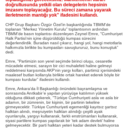
doğrultusunda yetkili olan delegelerin hepsinin
imzasını toplayacağız. Bu süreci zamana yayarak
ilerletmenin mantığı yok" ifadesini kullandı.
CHP Grup Başkanı Özgür Özel’in başkanlığında TBMM'de
toplanan "Merkez Yönetim Kurulu" toplantısının ardından
TBMM'de basın toplantısı düzenleyen Zeynel Emre, "Cumhuriyet
Halk Partisi'nin içine düşürüldüğü kumpas sürecini
değerlendirdik. Buradan nasıl çıkarız, hangi yol, hangi metotlarla
halkımızla birlikte bu kumpasları savuştururuz, bunu konuştuk”
dedi.
Emre, "Partimizin son yerel seçimde birinci oluşu, cesaretle
mücadele etmesi, sarayın bir cici muhalefeti haline gelmeyi
reddetmesi karşısında AKP'nin yargı kolları, partimiz içerisindeki
maalesef butlan kollarıyla birlikte ortak hareket ederek böyle bir
kumpası kurdular” ifadesini kullandı.
Emre, Ankara’da İl Başkanlığı önündeki bayramlaşma ve
sonrasında Anıtkabir’e yapılan yürüyüşe katılımın yüksek
olduğuna dikkati çekerek, "Türkiye Cumhuriyeti asla ve asla bir
adamın, bir zümrenin, bir kişinin, bir partinin tekeline
girmeyecektir. Türkiye Cumhuriyeti egemenliği kayıtsız şartsız
halktan alındı, meşruiyetin halktan alındığı çeşitli ayak
oyunlarıyla, yargıyı kullanarak, farklı enstrümanları kullanarak,
siyasi partilere kumpas yapılarak bir ‘tek adam devleti’ haline
gelmeyecektir. Bir parti halktan yeteri kadar destek bulmuyorsa