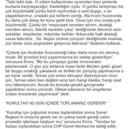
“Tabii tabii öyle. O sıfatın kullanılması açısından bazı yerlerde
bunlarla karşılaşacağız. Kastettiğim oydu. O günkü tartışmayı biz
çok büyütmedik çünkü bizim açımızdan o anki duygu, o an
yaşadıklarımız, oradaki yüz binlerin varlığı, Ata’mızın huzurunda
bu daha çok detay bir konu geldi bize. Onun için onu orada çok
büyütmedik. Çünkü biz ‘meşruiyeti nereden alırsın, desteği
nereden alırsın, liderlik nereden çıkar’ dediğinizde liderinizi sizin
sokaklar, meydanlar, milyonlar belirler. Arkanızda halk desteği
varsa lidersiniz.
Siz ‘düşün önüme yürüyün’ dediğinizde insanlar,
yüz binler sizin peşinizden geliyorsa lidersiniz” ifadesini kullandı.
“Çelenk için Anıtkabir Komutanlığı’ndan daha önce izin alınmış
mıydı. Bir protokol krizi yaşanmasına bu sebep gösteriliyor”
sorusuna Emre, "Biz bu yürüyüşü günler öncesinden
planlamadık. O gün yüz binlerce
insan farklı illerden geldi, güzel
bir duygu ortaklığı yakalandı ve birlikte bir yürüyüş yapılmasına o
an karar verildi. Temas çok erken olmuştur diyemiyorum onun
için. Temas eden ben değilim ama tam hangi dakika, hangi saat
onu bilemiyorum. Ancak bu konuda gerekli görüşmeler
yapıldıktan sonra yüründü. Dikkat ederseniz bir engelleme
ondan öncesinde yaşanmadı" dedi.
"KURULTAYI 45 GÜN İÇİNDE TOPLAMANIZ GEREKİR"
“Kurultay için çoğunluk imzası toplandıktan sonra Genel
Başkan’ın onayına gerek var mı yoksa tüzük gereği zaten
prosedür işlemeye başlıyor mu” sorusuna Emre, “Yarıdan bir
fazlası toplandıktan sonra CHP Genel Merkezi’ne tebliğ edilir,