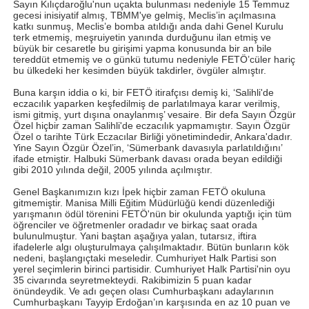
Sayın Kılıçdaroğlu'nun uçakta bulunması nedeniyle 15 Temmuz
gecesi inisiyatif almış, TBMM'ye gelmiş, Meclis’in açılmasına
katkı sunmuş, Meclis’e bomba atıldığı anda dahi Genel Kurulu
terk etmemiş, meşruiyetin yanında durduğunu ilan etmiş ve
büyük bir cesaretle bu girişimi yapma konusunda bir an bile
tereddüt etmemiş ve o günkü tutumu nedeniyle FETÖ’cüler hariç
bu ülkedeki her kesimden büyük takdirler, övgüler almıştır.
Buna karşın iddia o ki, bir FETÖ itirafçısı demiş ki, ‘Salihli'de
eczacılık yaparken keşfedilmiş de parlatılmaya karar verilmiş,
ismi gitmiş, yurt dışına onaylanmış’ vesaire. Bir defa Sayın Özgür
Özel hiçbir zaman Salihli'de eczacılık yapmamıştır. Sayın Özgür
Özel o tarihte Türk Eczacılar Birliği yönetimindedir, Ankara'dadır.
Yine Sayın Özgür Özel’in, ‘Sümerbank davasıyla parlatıldığını’
ifade etmiştir. Halbuki Sümerbank davası orada beyan edildiği
gibi 2010 yılında değil, 2005 yılında açılmıştır.
Genel Başkanımızın kızı İpek hiçbir zaman FETÖ okuluna
gitmemiştir. Manisa Milli Eğitim Müdürlüğü kendi düzenlediği
yarışmanın ödül törenini FETÖ'nün bir okulunda yaptığı için tüm
öğrenciler ve öğretmenler oradadır ve birkaç saat orada
bulunulmuştur. Yani baştan aşağıya yalan, tutarsız, iftira
ifadelerle algı oluşturulmaya çalışılmaktadır. Bütün bunların kök
nedeni, başlangıçtaki meseledir. Cumhuriyet Halk Partisi son
yerel seçimlerin birinci partisidir. Cumhuriyet Halk Partisi'nin oyu
35 civarında seyretmekteydi. Rakibimizin 5 puan kadar
önündeydik. Ve adı geçen olası Cumhurbaşkanı adaylarının
Cumhurbaşkanı Tayyip Erdoğan’ın karşısında en az 10 puan ve