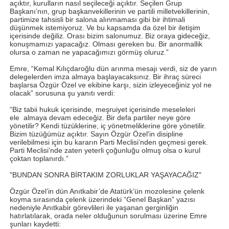
açıktır, kurulların nasıl seçileceği açıktır. Seçilen Grup
Başkanı’nın, grup başkanvekillerinin ve partili milletvekillerinin,
partimize tahsisli bir salona alınmaması gibi bir ihtimali
düşünmek istemiyoruz. Ve bu kapsamda da özel bir iletişim
içerisinde değiliz. Orası bizim salonumuz. Biz oraya gideceğiz,
konuşmamızı yapacağız. Olması gereken bu. Bir anormallik
olursa o zaman ne yapacağımızı görmüş oluruz.”
Emre, “Kemal Kılıçdaroğlu dün arınma mesajı verdi, siz de yarın
delegelerden imza almaya başlayacaksınız. Bir ihraç süreci
başlarsa Özgür Özel ve ekibine karşı, sizin izleyeceğiniz yol ne
olacak” sorusuna şu yanıtı verdi:
“Biz tabii hukuk içerisinde, meşruiyet içerisinde meseleleri
ele
almaya devam edeceğiz. Bir defa partiler neye göre
yönetilir? Kendi tüzüklerine, iç yönetmeliklerine göre yönetilir.
Bizim tüzüğümüz açıktır. Sayın Özgür Özel'in disipline
verilebilmesi için bu kararın Parti Meclisi’nden geçmesi gerek.
Parti Meclisi’nde zaten yeterli çoğunluğu olmuş olsa o kurul
çoktan toplanırdı.”
"BUNDAN SONRA BİRTAKIM ZORLUKLAR YAŞAYACAĞIZ"
Özgür Özel’in dün Anıtkabir’de Atatürk’ün mozolesine çelenk
koyma sırasında çelenk üzerindeki “Genel Başkan” yazısı
nedeniyle Anıtkabir görevlileri ile yaşanan gerginliğin
hatırlatılarak, orada neler olduğunun sorulması üzerine Emre
şunları kaydetti: