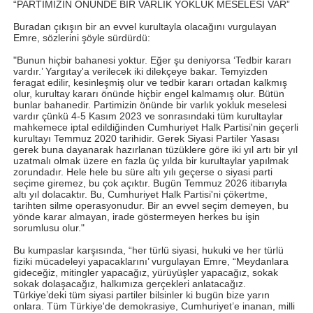
“PARTİMİZİN ÖNÜNDE BİR VARLIK YOKLUK MESELESİ VAR”
Buradan çıkışın bir an evvel kurultayla olacağını vurgulayan
Emre, sözlerini şöyle sürdürdü:
"Bunun hiçbir bahanesi yoktur. Eğer şu deniyorsa ‘Tedbir kararı
vardır.’ Yargıtay'a verilecek iki dilekçeye bakar. Temyizden
feragat edilir, kesinleşmiş olur ve tedbir kararı ortadan kalkmış
olur, kurultay kararı önünde hiçbir engel kalmamış olur. Bütün
bunlar bahanedir. Partimizin önünde bir varlık yokluk meselesi
vardır çünkü 4-5 Kasım 2023 ve sonrasındaki tüm kurultaylar
mahkemece iptal edildiğinden Cumhuriyet Halk Partisi'nin geçerli
kurultayı Temmuz 2020 tarihidir. Gerek Siyasi Partiler Yasası
gerek buna dayanarak hazırlanan tüzüklere göre iki yıl artı bir yıl
uzatmalı olmak üzere en fazla üç yılda bir kurultaylar yapılmak
zorundadır. Hele hele bu süre altı yılı geçerse o siyasi parti
seçime giremez, bu çok açıktır. Bugün Temmuz 2026 itibarıyla
altı yıl dolacaktır. Bu, Cumhuriyet Halk Partisi'ni çökertme,
tarihten silme operasyonudur. Bir an evvel seçim demeyen, bu
yönde karar almayan, irade göstermeyen herkes bu işin
sorumlusu olur."
Bu kumpaslar karşısında, “her türlü siyasi, hukuki ve her türlü
fiziki mücadeleyi yapacaklarını’ vurgulayan Emre, “Meydanlara
gideceğiz, mitingler yapacağız, yürüyüşler yapacağız, sokak
sokak dolaşacağız, halkımıza gerçekleri anlatacağız.
Türkiye’deki tüm siyasi partiler bilsinler ki bugün bize yarın
onlara. Tüm Türkiye'de demokrasiye, Cumhuriyet’e inanan, milli