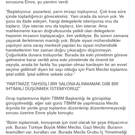
sorusuna Emre, şu yanıtını verdi:
“Başlatıyoruz. pazartesi, yarın imzayı topluyoruz. Çok kısa süre
içinde topladığımızı göreceksiniz. Yani orada da sorun yok. Ve
şunu da ifade edeyim, hangi delegelerle isteniyorsa onu da
toplarız. Üye isterse onu da toplarız, kim isterse. Ama
mahkemenin kararı doğrultusunda yetkili olan delegelerin
hepsinin imzasını toplayacağız, kim yetkiliyse. Bu süreci zamana
yayarak ilerletmenin mantığı yok. Böyle siyasi mühendislikler
yapılıyor ama saray merkezli yapılan bu siyasi mühendislik
hareketlerinin her zaman doğru çıkacağını düşünmeyin.
Çoğunlukla duvara tosluyorlar. Burada da eski yönetimin göreve
gelmesine karar verildi ama eski yönetimde de önemli bir
sayıyla, arada bir farkla ‘bu yapılan olmaz kardeşim bir an evvel
seçime gidilmeli’ diyen bir sayı olduğu için Parti Meclisi toplantısı
iptal edildi. İptal edilme sebebi odur.”
“PARTİMİZE TAHSİSLİ BİR SALONA ALINMAMAK GİBİ BİR
İHTİMALİ DÜŞÜNMEK İSTEMİYORUZ”
Grup toplantısına ilişkin TBMM Başkanlığı ile görüşülüp
görüşülmediği, eğer salı günü TBMM’de yapılmazsa Meclis
dışında bir yerde grup toplantısı düzenlenip düzenlenmeyeceği
sorusu üzerine Emre şöyle konuştu:
“Bizim toplanmak, konuşmak için özel olarak bir şeye ihtiyacımız
yok. Burası Türkiye Büyük Millet Meclisi, Gazi Meclis. Buranın
teamülleri var, kuralları var. Burada Meclis Grubu İç Yönetmeliği