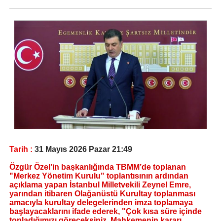
Tarih :
31 Mayıs 2026 Pazar 21:49
Özgür Özel’in başkanlığında TBMM’de toplanan
"Merkez Yönetim Kurulu" toplantısının ardından
açıklama yapan İstanbul Milletvekili Zeynel Emre,
yarından itibaren Olağanüstü Kurultay toplanması
amacıyla kurultay delegelerinden imza toplamaya
başlayacaklarını ifade ederek, "Çok kısa süre içinde
topladığımızı göreceksiniz. Mahkemenin kararı