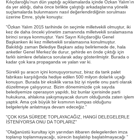
Kılıçdaroğlu’nun dün yaptığı açıklamalarda içinde Özkan Yalım’ın
da yer aldığı, daha önce birlikte çalıştığı arkadaşlarına
yönelik
suçlamalarda bulunmasını nasıl değerlendirdiğinin sorulması
üzerine Emre, şöyle konuştu:
"Özkan Yalım 2015 tarihinde ön seçimle milletvekili olmuştur, iki
kez de daha önceki yönetim zamanında milletvekili sıralamasına
birinci sıraya konmuştur. Yani Sayın Kılıçdaroğlu Genel
Başkanken iki kez milletvekili sıralamasına konulmuştur.
Bakıldığı zaman Belediye Başkanı aday belirlemede de, hala
anketler Genel Merkez’de durur, şehirde en önde çıktığı için
farklı isimlere defalarca sorularak aday gösterilmiştir. Burada o
kadar çok kara propaganda ve yalan var ki.
Sürekli şu aracın içini konuşuyorsunuz, biraz da tank palet
fabrikası karşılığında hediye edilen 500 milyon dolarlık uçağı
konuşun. Burada bir eksiklik varsa biz iyi niyetle onu parti olarak
düzeltmeye çalışıyoruz. Bizim dönemimizde çok sayıda
belediyemize operasyon yapıldı, biz bunlar içerisinde parti
hukukuna, ahlakına yakışmayacak durum olduğunda zaten işlem
yaptık. Ama çok büyük bir kısmının kumpas olduğunu
belgeleriyle anlatmaya devam edeceğiz.”
"ÇOK KISA SÜREDE TOPLAYACAĞIZ, HANGİ DELEGELERLE
İSTENİYORSA ONU DA TOPLARIZ"
“Olağanüstü kurultay için yarından itibaren delegelerden imza
toplanıp toplanmayacağı, sürecin başlatılıp başlatılmayacağı ”