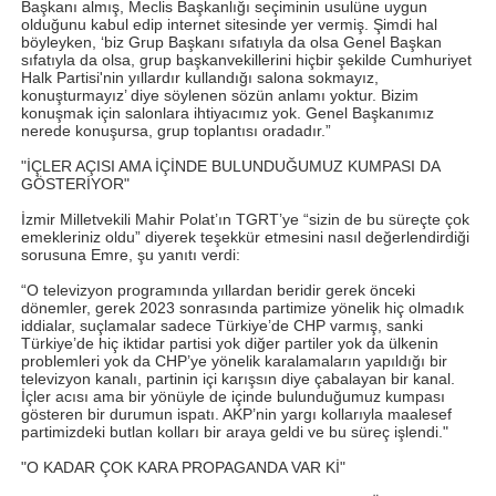
Başkanı almış, Meclis Başkanlığı seçiminin usulüne uygun
olduğunu kabul edip internet sitesinde yer vermiş. Şimdi hal
böyleyken, ‘biz Grup Başkanı sıfatıyla da olsa Genel Başkan
sıfatıyla da olsa, grup başkanvekillerini hiçbir şekilde Cumhuriyet
Halk Partisi'nin yıllardır kullandığı salona sokmayız,
konuşturmayız’ diye söylenen sözün anlamı yoktur. Bizim
konuşmak için salonlara ihtiyacımız yok. Genel Başkanımız
nerede konuşursa, grup toplantısı oradadır.”
"İÇLER AÇISI AMA İÇİNDE BULUNDUĞUMUZ KUMPASI DA
GÖSTERİYOR"
İzmir Milletvekili Mahir Polat’ın TGRT’ye “sizin de bu süreçte çok
emekleriniz oldu” diyerek teşekkür etmesini nasıl değerlendirdiği
sorusuna Emre, şu yanıtı verdi:
“O televizyon programında yıllardan beridir gerek önceki
dönemler, gerek 2023 sonrasında partimize yönelik hiç olmadık
iddialar, suçlamalar sadece Türkiye’de CHP varmış, sanki
Türkiye’de hiç iktidar partisi yok diğer partiler yok da ülkenin
problemleri yok da CHP’ye yönelik karalamaların yapıldığı bir
televizyon kanalı, partinin içi karışsın diye çabalayan bir kanal.
İçler acısı ama bir yönüyle de içinde bulunduğumuz kumpası
gösteren bir durumun ispatı. AKP’nin yargı kollarıyla maalesef
partimizdeki butlan kolları bir araya geldi ve bu süreç işlendi."
"O KADAR ÇOK KARA PROPAGANDA VAR Kİ"