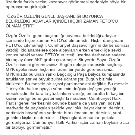
üzerinde farkla seçimi kazanıyor görünmesi nedeniyle böyle bir
operasyona girilmiştir.”
"ÖZGÜR ÖZEL'İN GENEL BAŞKANLIĞI BOYUNCA
BELİRLEDİĞİ ADAYLAR İÇİNDE HİÇBİR ZAMAN FETÖ'CÜ
OLMAMIŞTIR"
Özgür Özel'in genel başkanlığı boyunca belirlediği adaylar
içerisinde hiçbir zaman FETÖ'cü olmamıştır. Hiçbir danışmanı
FETÖ'cü çıkmamıştır. Cumhuriyet Başsavcılığı'nın darbe sonrası
yazdığı iddianamelere göre albayların erken emekliliğe sevki
konusundaki yasayı FETÖ'nün isteği üzerine darbeden sadece
birkaç ay önce AKP grubu çıkarmıştır. Bir yerde Sayın Özgür
Özel'in ismini göremezsiniz. Bugün delege iradesiyle seçilmiş
MYK üyelerimizin hiçbirinin adını bir yerde göremezsiniz.
MYK’mızda bulunan Yankı Bağcıoğlu Paşa Balyoz kumpasında
tutuklanmıştır ve büyük zulme uğramıştır. Bugün bizimle
birliktedir. Bu mesele bir siyasi parti meselesi değildir. Bu mesele
Türkiye'de halkın oyuyla yönetimin değişip değişmeyeceği
meselesidir. Bir tarafta yüz binlerin varlığı, bir tarafta birkaç bin
kişinin varlığı bunu göstermiştir ki maalesef Cumhuriyet Halk
Partisi genel merkezinin önünde basına da yansıyan, sosyal
medyada da paylaşılan şekilde yedi oklu bayraklar mı dersiniz,
partimizin bayrağının yerlerde bırakılmasını mı dersiniz, yeni
getirilen kişiler mi dersiniz… Diyaloglardan bunları pekala
görebiliyoruz. Cumhuriyet Halk Partisi hiçbir zaman böylesine acı
bir tabloyu görmemiştir.”