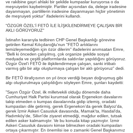
ve rakibine gayri ahlaki bir şekilde kumpaslar kuruyorsa o da
meşruiyetini kaybetmiştir. Partiler açısından da, delege iradesine
dayanmayan, partililerin iradesine dayanmayan hiçbir yönetimin
de meşruiyeti yoktur” ifadelerini kullandı.
"ÖZGÜR ÖZEL'İ FETÖ İLE İLİŞKİLENDİRMEYE ÇALIŞAN BİR
AKLI GÖRÜYORUZ"
İstinafın kararıyla tedbiren CHP Genel Başkanlığı görevine
getirilen Kemal Kılıçdaroğlu'nun "FETÖ artıklarını
temizleyemediğim için özür dilerim" ifadelerini anımsatan Emre,
“Belli ki önceden çalışılmış, çok organize şekilde sosyal
medyada ve çeşitli platformlarda saldırılar yapıldığını görüyoruz.
Özgür Özel’i FETÖ ile ilişkilendirmeye çalışan, sanki irtibatı
varmış gibi bir algı oluşturmaya çalışan bir aklı görüyoruz” dedi.
Bir FETÖ itirafçısının on yıl önce verdiği beyan doğruymuş gibi
algı oluşturulmaya çalışıldığını söyleyen Emre, şunları kaydetti:
"Sayın Özgür Özel, ilk milletvekili olduğu dönemde daha
Cumhuriyet Halk Partisi kurumsal olarak Ergenekon davalarını
takip etmeden o kumpas davalarında gidip izlemiş, oradaki
kumpasları dile getirmiş, gerek Ergenekon’da gerek Balyoz'da,
gerek İzmir Askeri Casusluk davasında, Mamak'ta, Hasdal'da,
Hadımköy'de, Silivri'de ziyaret etmediği, mağdur edilen, tutsak
edilen asker kalmamıştır. Ve bu konuda kitap yazmıştır. İzmir
Askeri Casusluk davasını kimse bilmezken oradaki kumpasları
ortaya çıkarmıştır. En önemlisi ise o zamanki Genel Başkanımız