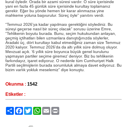
kural öyledir. Orada bir azami süresi vardır. O süre içerisinde
yani en fazla 45 günlük süre içerisinde kurultay toplamanız
gerekir. Eğer bu yönde hemen bir karar alınmazsa yine
mahkeme yoluna başvurulur. Süreç öyle” yanıtını verdi.
“Temmuz 2026’ya kadar yapılması gerektiğini söylediniz. Bu
süreyi geçerse nasıl bir süreç olacak” sorusu üzerine Emre,
“Tehlikenin boyutu burada. Bunu, seçim hukukundan anlayan,
geçmiş içtihatları bilen uzmanlara danıştığınızda söylerler,
Aradaki üç, dört kurultayı kabul etmediğiniz zaman size Temmuz
2020 kalıyor. Temmuz 2026’da da altı yıllık süre dolmuş oluyor.
Mevzuat açık. ‘6 yıllık süre boyunca büyük genel kurulunu
yapmayan partiler seçime giremez’ deniyor. Biz bu tehlikenin
farkındayız, işaret ediyoruz. O nedenle tüm Cumhuriyet Halk
Partili seçilmişlerin burada sorumluluk almaya davet ediyoruz. Bu
bizim varlık yokluk meselemiz” diye konuştu.
Okunma :
1542
Etiketler :
Paylaş
Facebook
Twitter
WhatsApp
Email
Print