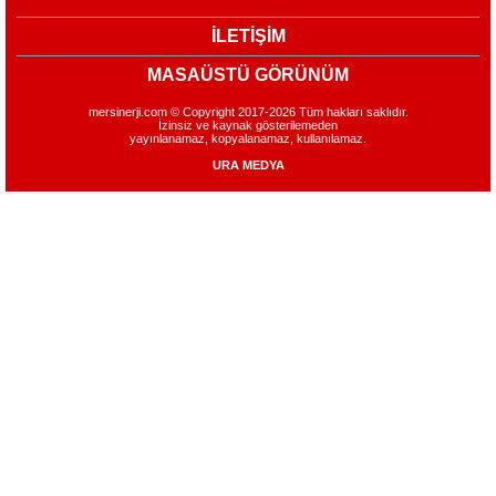
İLETİŞİM
MASAÜSTÜ GÖRÜNÜM
mersinerji.com © Copyright 2017-2026 Tüm hakları saklıdır.
İzinsiz ve kaynak gösterilemeden
yayınlanamaz, kopyalanamaz, kullanılamaz.
URA MEDYA