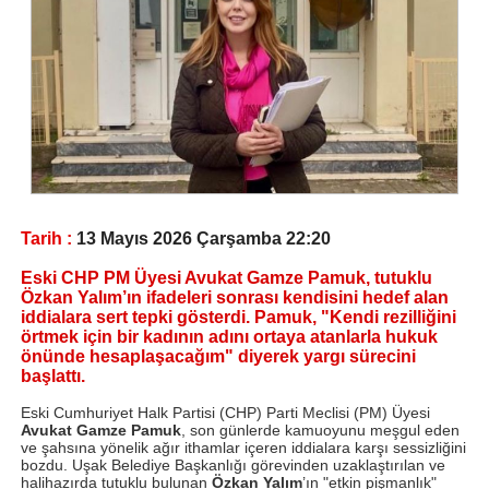
Tarih :
13 Mayıs 2026 Çarşamba 22:20
Eski CHP PM Üyesi Avukat Gamze Pamuk, tutuklu
Özkan Yalım’ın ifadeleri sonrası kendisini hedef alan
iddialara sert tepki gösterdi. Pamuk, "Kendi rezilliğini
örtmek için bir kadının adını ortaya atanlarla hukuk
önünde hesaplaşacağım" diyerek yargı sürecini
başlattı.
Eski Cumhuriyet Halk Partisi (CHP) Parti Meclisi (PM) Üyesi
Avukat Gamze Pamuk
, son günlerde kamuoyunu meşgul eden
ve şahsına yönelik ağır ithamlar içeren iddialara karşı sessizliğini
bozdu. Uşak Belediye Başkanlığı görevinden uzaklaştırılan ve
halihazırda tutuklu bulunan
Özkan Yalım
’ın "etkin pişmanlık"