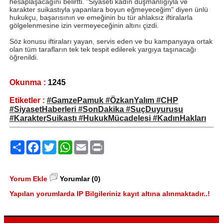
hesaplaşacağını belirtti. "Siyaseti kadın düşmanlığıyla ve
karakter suikastıyla yapanlara boyun eğmeyeceğim" diyen ünlü
hukukçu, başarısının ve emeğinin bu tür ahlaksız iftiralarla
gölgelenmesine izin vermeyeceğinin altını çizdi.
Söz konusu iftiraları yayan, servis eden ve bu kampanyaya ortak
olan tüm tarafların tek tek tespit edilerek yargıya taşınacağı
öğrenildi.
Okunma :
1245
Etiketler :
#GamzePamuk #ÖzkanYalım #CHP
#SiyasetHaberleri #SonDakika #SuçDuyurusu
#KarakterSuikastı #HukukMücadelesi #KadınHakları
Paylaş
Facebook
Twitter
WhatsApp
Email
Print
Yorum Ekle
Yorumlar (0)
Yapılan yorumlarda IP Bilgileriniz kayıt altına alınmaktadır..!