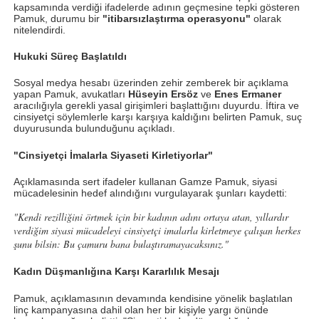
kapsamında verdiği ifadelerde adının geçmesine tepki gösteren
Pamuk, durumu bir
"itibarsızlaştırma operasyonu"
olarak
nitelendirdi.
Hukuki Süreç Başlatıldı
Sosyal medya hesabı üzerinden zehir zemberek bir açıklama
yapan Pamuk, avukatları
Hüseyin Ersöz
ve
Enes Ermaner
aracılığıyla gerekli yasal girişimleri başlattığını duyurdu. İftira ve
cinsiyetçi söylemlerle karşı karşıya kaldığını belirten Pamuk, suç
duyurusunda bulunduğunu açıkladı.
"Cinsiyetçi İmalarla Siyaseti Kirletiyorlar"
Açıklamasında sert ifadeler kullanan Gamze Pamuk, siyasi
mücadelesinin hedef alındığını vurgulayarak şunları kaydetti:
"Kendi rezilliğini örtmek için bir kadının adını ortaya atan, yıllardır
verdiğim siyasi mücadeleyi cinsiyetçi imalarla kirletmeye çalışan herkes
şunu bilsin: Bu çamuru bana bulaştıramayacaksınız."
Kadın Düşmanlığına Karşı Kararlılık Mesajı
Pamuk, açıklamasının devamında kendisine yönelik başlatılan
linç kampanyasına dahil olan her bir kişiyle yargı önünde