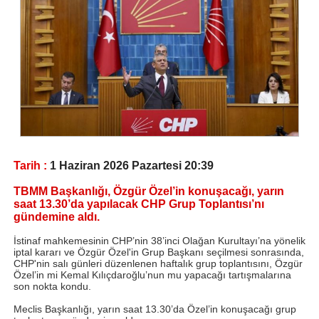
Tarih :
1 Haziran 2026 Pazartesi 20:39
TBMM Başkanlığı, Özgür Özel’in konuşacağı, yarın
saat 13.30’da yapılacak CHP Grup Toplantısı’nı
gündemine aldı.
İstinaf mahkemesinin CHP’nin 38’inci Olağan Kurultayı’na yönelik
iptal kararı ve Özgür Özel'in Grup Başkanı seçilmesi sonrasında,
CHP'nin salı günleri düzenlenen haftalık grup toplantısını, Özgür
Özel’in mi Kemal Kılıçdaroğlu’nun mu yapacağı tartışmalarına
son nokta kondu.
Meclis Başkanlığı, yarın saat 13.30’da Özel’in konuşacağı grup