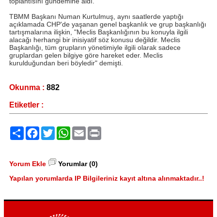
toplantısını gündemine aldı.
TBMM Başkanı Numan Kurtulmuş, aynı saatlerde yaptığı
açıklamada CHP'de yaşanan genel başkanlık ve grup başkanlığı
tartışmalarına ilişkin, "Meclis Başkanlığının bu konuyla ilgili
alacağı herhangi bir inisiyatif söz konusu değildir. Meclis
Başkanlığı, tüm grupların yönetimiyle ilgili olarak sadece
gruplardan gelen bilgiye göre hareket eder. Meclis
kurulduğundan beri böyledir" demişti.
Okunma :
882
Etiketler :
Paylaş
Facebook
Twitter
WhatsApp
Email
Print
Yorum Ekle
Yorumlar (0)
Yapılan yorumlarda IP Bilgileriniz kayıt altına alınmaktadır..!