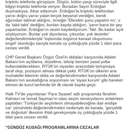
kriptolu telefonla görüşüyor. Düşün, bütün yargı süreciyle ilgili
bilgiyi kriptolu telefonla veriyor. Buradan Sayın Erdoğan
duymadıysa, ihbar ediyorum. Erdoğan'la kriptolu telefondan
yarısı doğru yarısı yalan birçok beyanat verdiğini, kendi
ağzından talimat aldığını, örneğin ‘Efendim şunu yapalım mı’; o
da 'tabii tabii' dediğini, bunları kayda aldığını, ‘yarın bana bir şey
yapamazlar, Erdoğan'ın sesini kaydediyorum.’ Net. Bu kadar açık
söylüyorum. Bunlar yok diyorlarsa, çıksınlar, yok desinler'
değerlendirmeleriyle 'toplumda özgürce kanaat oluşumunu
engel' olunduğu savıyla kanala oy çokluğuyla yüzde 1 idari para
cezası verildi.
CHP Genel Başkanı Özgür Özel’in iddiaları karşısında Adalet
Bakanı’nın açıklama, düzeltme, tekzip benzeri yasal yollar
kullanılabilecekken, RTÜK’ün siyasiler arasındaki tartışmaya
taraf olup, pozisyon alması dikkat çekti. RTÜK’ün ülkenin ana
muhalefet liderinin iddia ve değerlendirmeleri karşısında Adalet
Bakanı’nın avukatlığına soyunması ve 'siyasi kurum' gibi hareket
etmesi de kurul tarihinde bir ilk olarak kayda geçti.
Halk TV’de yayınlanan 'Para Siyaset' adlı programda İbrahim
Kahveci ve İsmail Saymaz’ın olası seçim senaryolarını anlatırken
yaptıkları 'Türkiye’de seçimlerin olmayabileceğine dair endişe
var' yönündeki değerlendirmeleri nedeniyle de kanala, 'gerçeklik
ve doğruluk' ilkesinin ihlali gerekçesiyle oy çokluğuyla yüzde 1
idari para cezası verildi.
"GÜNDÜZ KUŞAĞI PROGRAMLARINA CEZALAR