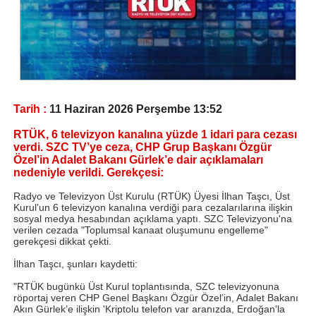
Tarih :
11 Haziran 2026 Perşembe 13:52
RTÜK, 6 televizyon kanalına yüzde 1 idari para cezası
verdi. SZC TV’ye ceza, CHP Grup Başkanı Özgür
Özel’in Adalet Bakanı Gürlek’e dair açıklamaları
nedeniyle verildi. Gerekçesi:
Radyo ve Televizyon Üst Kurulu (RTÜK) Üyesi İlhan Taşcı, Üst
Kurul'un 6 televizyon kanalına verdiği para cezalarılarına ilişkin
sosyal medya hesabından açıklama yaptı. SZC Televizyonu'na
verilen cezada "Toplumsal kanaat oluşumunu engelleme"
gerekçesi dikkat çekti.
İlhan Taşcı, şunları kaydetti:
"RTÜK bugünkü Üst Kurul toplantısında, SZC televizyonuna
röportaj veren CHP Genel Başkanı Özgür Özel’in, Adalet Bakanı
Akın Gürlek’e ilişkin 'Kriptolu telefon var aranızda, Erdoğan'la