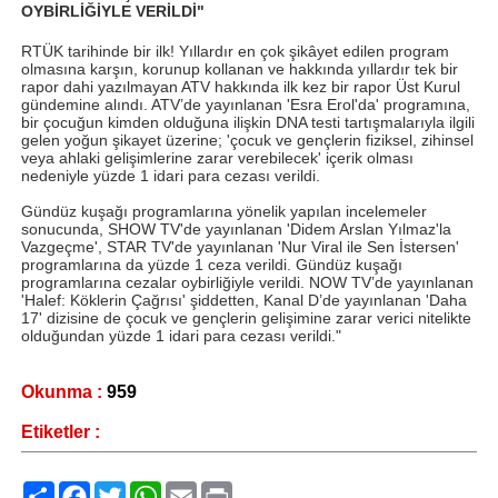
OYBİRLİĞİYLE VERİLDİ"
RTÜK tarihinde bir ilk! Yıllardır en çok şikâyet edilen program
olmasına karşın, korunup kollanan ve hakkında yıllardır tek bir
rapor dahi yazılmayan ATV hakkında ilk kez bir rapor Üst Kurul
gündemine alındı. ATV’de yayınlanan 'Esra Erol'da' programına,
bir çocuğun kimden olduğuna ilişkin DNA testi tartışmalarıyla ilgili
gelen yoğun şikayet üzerine; 'çocuk ve gençlerin fiziksel, zihinsel
veya ahlaki gelişimlerine zarar verebilecek' içerik olması
nedeniyle yüzde 1 idari para cezası verildi.
Gündüz kuşağı programlarına yönelik yapılan incelemeler
sonucunda, SHOW TV'de yayınlanan 'Didem Arslan Yılmaz'la
Vazgeçme', STAR TV'de yayınlanan 'Nur Viral ile Sen İstersen'
programlarına da yüzde 1 ceza verildi. Gündüz kuşağı
programlarına cezalar oybirliğiyle verildi. NOW TV’de yayınlanan
'Halef: Köklerin Çağrısı' şiddetten, Kanal D’de yayınlanan 'Daha
17' dizisine de çocuk ve gençlerin gelişimine zarar verici nitelikte
olduğundan yüzde 1 idari para cezası verildi."
Okunma :
959
Etiketler :
Paylaş
Facebook
Twitter
WhatsApp
Email
Print