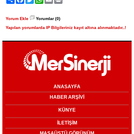
Yorum Ekle
Yorumlar (0)
Yapılan yorumlarda IP Bilgileriniz kayıt altına alınmaktadır..!
ANASAYFA
HABER ARŞİVİ
KÜNYE
İLETİŞİM
MASAÜSTÜ GÖRÜNÜM