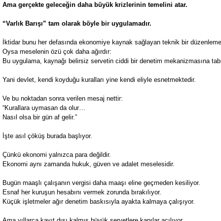
Ama gerçekte geleceğin daha büyük krizlerinin temelini atar.
“Varlık Barışı” tam olarak böyle bir uygulamadır.
İktidar bunu her defasında ekonomiye kaynak sağlayan teknik bir düzenleme
Oysa meselenin özü çok daha ağırdır:
Bu uygulama, kaynağı belirsiz servetin ciddi bir denetim mekanizmasına tab
Yani devlet, kendi koyduğu kuralları yine kendi eliyle esnetmektedir.
Ve bu noktadan sonra verilen mesaj nettir:
“Kurallara uymasan da olur…
Nasıl olsa bir gün af gelir.”
İşte asıl çöküş burada başlıyor.
Çünkü ekonomi yalnızca para değildir.
Ekonomi aynı zamanda hukuk, güven ve adalet meselesidir.
Bugün maaşlı çalışanın vergisi daha maaşı eline geçmeden kesiliyor.
Esnaf her kuruşun hesabını vermek zorunda bırakılıyor.
Küçük işletmeler ağır denetim baskısıyla ayakta kalmaya çalışıyor.
Ama yıllarca kayıt dışı kalmış büyük servetlere kapılar açılıyor.