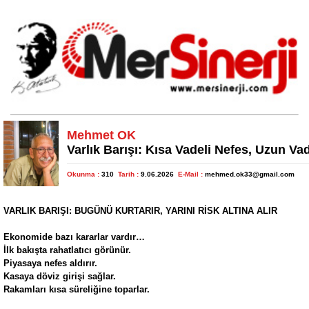
Mehmet OK
Varlık Barışı: Kısa Vadeli Nefes, Uzun V
Okunma :
310
Tarih :
9.06.2026
E-Mail :
mehmed.ok33@gmail.com
VARLIK BARIŞI: BUGÜNÜ KURTARIR, YARINI RİSK ALTINA ALIR
Ekonomide bazı kararlar vardır…
İlk bakışta rahatlatıcı görünür.
Piyasaya nefes aldırır.
Kasaya döviz girişi sağlar.
Rakamları kısa süreliğine toparlar.