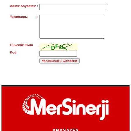
Adınız Soyadınız :
Yorumunuz :
Güvenlik Kodu :
Kod :
ANASAYFA