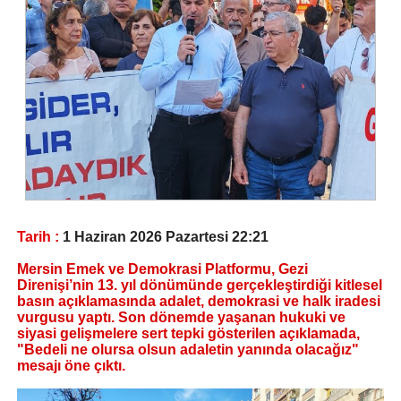
Tarih :
1 Haziran 2026 Pazartesi 22:21
Mersin Emek ve Demokrasi Platformu, Gezi
Direnişi’nin 13. yıl dönümünde gerçekleştirdiği kitlesel
basın açıklamasında adalet, demokrasi ve halk iradesi
vurgusu yaptı. Son dönemde yaşanan hukuki ve
siyasi gelişmelere sert tepki gösterilen açıklamada,
"Bedeli ne olursa olsun adaletin yanında olacağız"
mesajı öne çıktı.