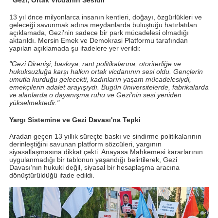
"Gezi, Ortak Vicdanın Sesidir"
13 yıl önce milyonlarca insanın kentleri, doğayı, özgürlükleri ve
geleceği savunmak adına meydanlarda buluştuğu hatırlatılan
açıklamada, Gezi’nin sadece bir park mücadelesi olmadığı
aktarıldı. Mersin Emek ve Demokrasi Platformu tarafından
yapılan açıklamada şu ifadelere yer verildi:
"Gezi Direnişi; baskıya, rant politikalarına, otoriterliğe ve
hukuksuzluğa karşı halkın ortak vicdanının sesi oldu. Gençlerin
umutla kurduğu gelecekti, kadınların yaşam mücadelesiydi,
emekçilerin adalet arayışıydı. Bugün üniversitelerde, fabrikalarda
ve alanlarda o dayanışma ruhu ve Gezi'nin sesi yeniden
yükselmektedir."
Yargı Sistemine ve Gezi Davası'na Tepki
Aradan geçen 13 yıllık süreçte baskı ve sindirme politikalarının
derinleştiğini savunan platform sözcüleri, yargının
siyasallaşmasına dikkat çekti. Anayasa Mahkemesi kararlarının
uygulanmadığı bir tablonun yaşandığı belirtilerek, Gezi
Davası’nın hukuki değil, siyasal bir hesaplaşma aracına
dönüştürüldüğü ifade edildi.