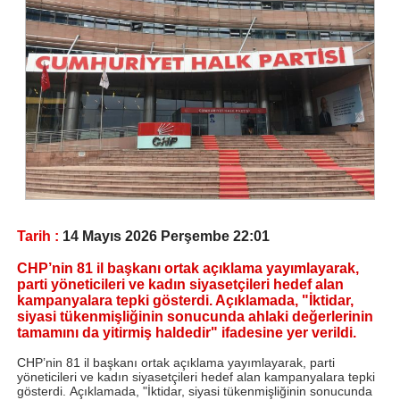
Tarih :
14 Mayıs 2026 Perşembe 22:01
CHP’nin 81 il başkanı ortak açıklama yayımlayarak,
parti yöneticileri ve kadın siyasetçileri hedef alan
kampanyalara tepki gösterdi. Açıklamada, "İktidar,
siyasi tükenmişliğinin sonucunda ahlaki değerlerinin
tamamını da yitirmiş haldedir" ifadesine yer verildi.
CHP’nin 81 il başkanı ortak açıklama yayımlayarak, parti
yöneticileri ve kadın siyasetçileri hedef alan kampanyalara tepki
gösterdi. Açıklamada, "İktidar, siyasi tükenmişliğinin sonucunda