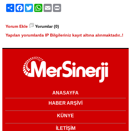
Paylaş
Facebook
Twitter
WhatsApp
Email
Print
Yorum Ekle
Yorumlar (0)
Yapılan yorumlarda IP Bilgileriniz kayıt altına alınmaktadır..!
ANASAYFA
HABER ARŞİVİ
KÜNYE
İLETİŞİM