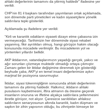
ahlaki değerlerinin tamamını da yitirmiş haldedir" ifadesine yer
verildi.
CHP’nin 81 il başkanı tarafından yayımlanan ortak açıklamada,
son dönemde parti yöneticileri ve kadın siyasetçilere yönelik
saldırılara tepki gösterildi.
Açıklamada şu ifadelere yer verildi:
“Kirli ve karanlık odakların siyaseti dizayn etme çabasına izin
vermeyeceğiz. Tarihimizin her döneminde siyasi rekabet
yaşanmış, fikir ayrılıkları olmuş, hangi görüşün hakim olacağı
konusunda mücadele verilmiştir. Bu mücadelenin yol ve
yöntemleri yıllardır bellidir.
AKP iktidarının, vatandaşlarımızın yaşadığı gerçek, yakıcı ve
ağır sorunları çözmeye muktedir olmadığı ortaya çıkmıştır.
Zamanı gelen bir iktidar değişimine direnmek için gösterdiği
beyhude çaba, AKP’yi en temel insani değerlerimize aykırı
marjinal bir pozisyona savurmuştur.
İktidar; siyasi tükenmişliğinin sonucunda ahlaki değerlerinin
tamamını da yitirmiş haldedir. Halkımız; iktidarın ahlaki
pusulasını kaybetmesini, iftira atmanın da ötesine geçerek
insanların onuruna ve iffetine alçakça saldırılara yeltenmesini
ibretle görüyor, not alıyor. Çaresizce sarıldıkları ahlaksız
saldırıların senaryosunun altında karanlık, kadın düşmanı ve
sapkın bir zihin yapısının olduğu, bu zihniyetin kimseye bir