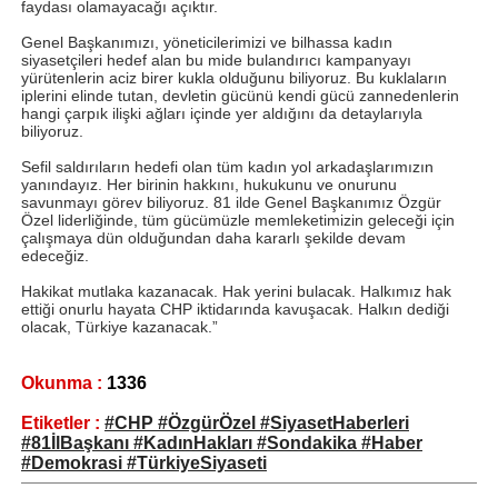
faydası olamayacağı açıktır.
Genel Başkanımızı, yöneticilerimizi ve bilhassa kadın
siyasetçileri hedef alan bu mide bulandırıcı kampanyayı
yürütenlerin aciz birer kukla olduğunu biliyoruz. Bu kuklaların
iplerini elinde tutan, devletin gücünü kendi gücü zannedenlerin
hangi çarpık ilişki ağları içinde yer aldığını da detaylarıyla
biliyoruz.
Sefil saldırıların hedefi olan tüm kadın yol arkadaşlarımızın
yanındayız. Her birinin hakkını, hukukunu ve onurunu
savunmayı görev biliyoruz. 81 ilde Genel Başkanımız Özgür
Özel liderliğinde, tüm gücümüzle memleketimizin geleceği için
çalışmaya dün olduğundan daha kararlı şekilde devam
edeceğiz.
Hakikat mutlaka kazanacak. Hak yerini bulacak. Halkımız hak
ettiği onurlu hayata CHP iktidarında kavuşacak. Halkın dediği
olacak, Türkiye kazanacak.”
Okunma :
1336
Etiketler :
#CHP #ÖzgürÖzel #SiyasetHaberleri
#81İlBaşkanı #KadınHakları #Sondakika #Haber
#Demokrasi #TürkiyeSiyaseti