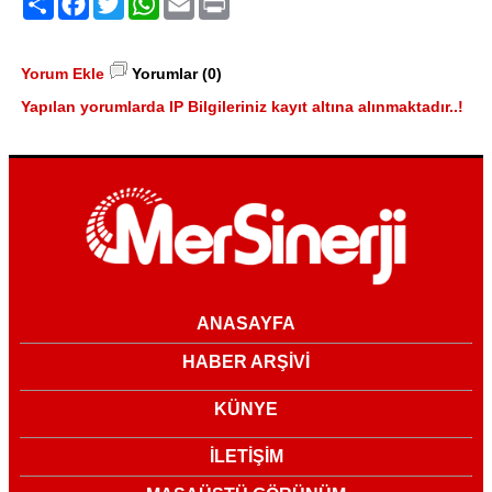
Yorum Ekle
Yorumlar (0)
Yapılan yorumlarda IP Bilgileriniz kayıt altına alınmaktadır..!
ANASAYFA
HABER ARŞİVİ
KÜNYE
İLETİŞİM