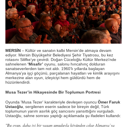
MERSİN
– Kültür ve sanatın kalbi Mersin’de atmaya devam
ediyor. Mersin Büyükşehir Belediyesi Şehir Tiyatrosu, bu kez
rotasını Silifke’ye çevirdi. Doğan Cüceloğlu Kültür Merkezi’nde
sahnelenen
‘Misafir’
oyunu, salonu hıncahınç dolduran
sanatseverlerden tam not aldı. 1960’lı yıllarda başlayan
Almanya’ya işçi göçünü, parçalanan hayatları ve kimlik arayışını
merkezine alan oyun, izleyiciyi hem güldürdü hem de
hüzünlendirdi.
Musa Tezer’in Hikayesinde Bir Toplumun Portresi
Oyunda 'Musa Tezer' karakteriyle devleşen oyuncu
Ömer Faruk
Ustaoğlu
, sergilenen eserin sadece bir bireyin değil, Türk
toplumunun yarım asırlık göç sancısını yansıttığını vurguladı.
Ustaoğlu, sahne sonrası yaptığı açıklamada şu ifadeleri kullandı:
"Bu oyun, daha iyi bir yaşam umuduyla köyünden çıkıp Almanya’ya