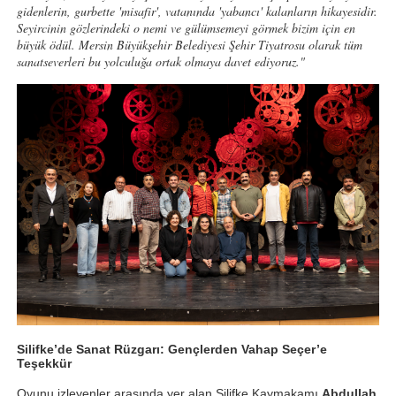
gidenlerin, gurbette 'misafir', vatanında 'yabancı' kalanların hikayesidir.
Seyircinin gözlerindeki o nemi ve gülümsemeyi görmek bizim için en
büyük ödül. Mersin Büyükşehir Belediyesi Şehir Tiyatrosu olarak tüm
sanatseverleri bu yolculuğa ortak olmaya davet ediyoruz."
Silifke’de Sanat Rüzgarı: Gençlerden Vahap Seçer’e
Teşekkür
Oyunu izleyenler arasında yer alan Silifke Kaymakamı
Abdullah