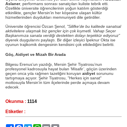
Aslaner
, performans sonrası sanatçıları kuliste tebrik etti.
Özellikle üniversite öğrencilerinin yoğun katılım gösterdiği
etkinlikte, gençler Mersin’in her köşesine ulaşan kültür
hizmetlerinden duydukları memnuniyeti dile getirdiler.
Üniversite öğrencisi Özcan Şenol,
"Silifke'de bu kalitede sanatsal
aktivitelere ulaşmak biz gençler için çok kıymetli. Vahap Seçer
Başkanımıza sanata verdiği destekten dolayı teşekkür ediyoruz"
diyerek duygularını paylaştı. Bir diğer izleyici İpeknur Okta ise
oyunun trajikomik dengesinin kendisini çok etkilediğini belirtti.
Göç, Aidiyet ve Mizah Bir Arada
Bilgesu Erenus’un yazdığı, Mersin Şehir Tiyatrosu’nun
profesyonel kadrosuyla hayat bulan ‘Misafir’, göçün üzerinden
geçen onca yıla rağmen tazeliğini koruyan
aidiyet
sorununu
tartışmaya açıyor. Şehir Tiyatrosu, "Herkes için sanat"
mottosuyla Mersin’in tüm ilçelerinde perde açmaya devam
edecek.
Okunma :
1114
Etiketler :
Paylaş
Facebook
Twitter
WhatsApp
Email
Print