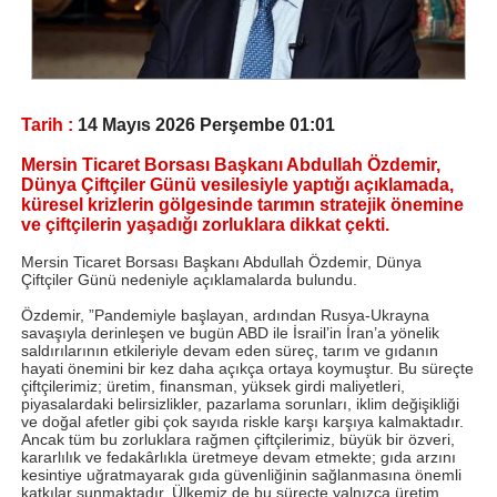
Tarih :
14 Mayıs 2026 Perşembe 01:01
Mersin Ticaret Borsası Başkanı Abdullah Özdemir,
Dünya Çiftçiler Günü vesilesiyle yaptığı açıklamada,
küresel krizlerin gölgesinde tarımın stratejik önemine
ve çiftçilerin yaşadığı zorluklara dikkat çekti.
Mersin Ticaret Borsası Başkanı Abdullah Özdemir, Dünya
Çiftçiler Günü nedeniyle açıklamalarda bulundu.
Özdemir, ”Pandemiyle başlayan, ardından Rusya-Ukrayna
savaşıyla derinleşen ve bugün ABD ile İsrail’in İran’a yönelik
saldırılarının etkileriyle devam eden süreç, tarım ve gıdanın
hayati önemini bir kez daha açıkça ortaya koymuştur. Bu süreçte
çiftçilerimiz; üretim, finansman, yüksek girdi maliyetleri,
piyasalardaki belirsizlikler, pazarlama sorunları, iklim değişikliği
ve doğal afetler gibi çok sayıda riskle karşı karşıya kalmaktadır.
Ancak tüm bu zorluklara rağmen çiftçilerimiz, büyük bir özveri,
kararlılık ve fedakârlıkla üretmeye devam etmekte; gıda arzını
kesintiye uğratmayarak gıda güvenliğinin sağlanmasına önemli
katkılar sunmaktadır. Ülkemiz de bu süreçte yalnızca üretim