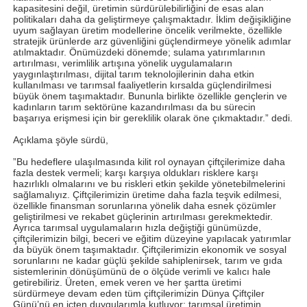
kapasitesini değil, üretimin sürdürülebilirliğini de esas alan
politikaları daha da geliştirmeye çalışmaktadır. İklim değişikliğine
uyum sağlayan üretim modellerine öncelik verilmekte, özellikle
stratejik ürünlerde arz güvenliğini güçlendirmeye yönelik adımlar
atılmaktadır. Önümüzdeki dönemde; sulama yatırımlarının
artırılması, verimlilik artışına yönelik uygulamaların
yaygınlaştırılması, dijital tarım teknolojilerinin daha etkin
kullanılması ve tarımsal faaliyetlerin kırsalda güçlendirilmesi
büyük önem taşımaktadır. Bununla birlikte özellikle gençlerin ve
kadınların tarım sektörüne kazandırılması da bu sürecin
başarıya erişmesi için bir gereklilik olarak öne çıkmaktadır.” dedi.
Açıklama şöyle sürdü,
”Bu hedeflere ulaşılmasında kilit rol oynayan çiftçilerimize daha
fazla destek vermeli; karşı karşıya oldukları risklere karşı
hazırlıklı olmalarını ve bu riskleri etkin şekilde yönetebilmelerini
sağlamalıyız. Çiftçilerimizin üretime daha fazla teşvik edilmesi,
özellikle finansman sorunlarına yönelik daha esnek çözümler
geliştirilmesi ve rekabet güçlerinin artırılması gerekmektedir.
Ayrıca tarımsal uygulamaların hızla değiştiği günümüzde,
çiftçilerimizin bilgi, beceri ve eğitim düzeyine yapılacak yatırımlar
da büyük önem taşımaktadır. Çiftçilerimizin ekonomik ve sosyal
sorunlarını ne kadar güçlü şekilde sahiplenirsek, tarım ve gıda
sistemlerinin dönüşümünü de o ölçüde verimli ve kalıcı hale
getirebiliriz. Üreten, emek veren ve her şartta üretimi
sürdürmeye devam eden tüm çiftçilerimizin Dünya Çiftçiler
Günü’nü en içten duygularımla kutluyor; tarımsal üretimin