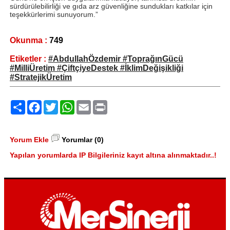
sürdürülebilirliği ve gıda arz güvenliğine sundukları katkılar için
teşekkürlerimi sunuyorum.”
Okunma :
749
Etiketler :
#AbdullahÖzdemir #ToprağınGücü
#MilliÜretim #ÇiftçiyeDestek #İklimDeğişikliği
#StratejikÜretim
Paylaş
Facebook
Twitter
WhatsApp
Email
Print
Yorum Ekle
Yorumlar (0)
Yapılan yorumlarda IP Bilgileriniz kayıt altına alınmaktadır..!